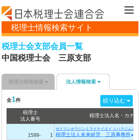
税理士情報検索サイト
税理士会支部会員一覧
中国税理士会 三原支部
税理士情報検索
法人情報検索
1
絞り込む
全
件
税理士
税理士法人名・カナ
法人番号
ゼイリシホウジンミライケイエイ ミハラジムショ
税理士法人未来経営 三原事務所
1599-
1