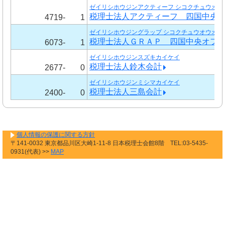
ゼイリシホウジンアクティーフ シコクチュウオウ
税理士法人アクティーフ 四国中央
4719-
1
ゼイリシホウジングラップ シコクチュウオウオフ
税理士法人ＧＲＡＰ 四国中央オフ
6073-
1
ゼイリシホウジンスズキカイケイ
税理士法人鈴木会計
2677-
0
ゼイリシホウジンミシマカイケイ
税理士法人三島会計
2400-
0
個人情報の保護に関する方針
〒141-0032 東京都品川区大崎1-11-8 日本税理士会館8階 TEL:03-5435-
0931(代表) >>
MAP