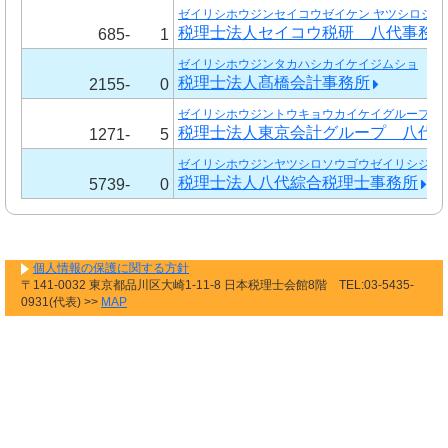
ゼイリシホウジンセイコウゼイケン ヤツシロジム
税理士法人セイコウ税研 八代事務
685-
1
ゼイリシホウジンタカハシカイケイジムショ
税理士法人髙橋会計事務所
2155-
0
ゼイリシホウジントウキョウカイケイグループ ヤ
税理士法人東京会計グループ 八代
1271-
5
ゼイリシホウジンヤツシロソウゴウゼイリシジム
税理士法人八代綜合税理士事務所
5739-
0
個人情報の保護に関する方針
〒141-0032 東京都品川区大崎1-11-8 日本税理士会館8階 TEL:03-5435-
0931(代表) >>
MAP