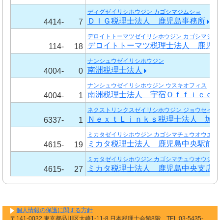
ディグゼイリシホウジン カゴシマジムショ
ＤＩＧ税理士法人 鹿児島事務所
4414-
7
デロイトトーマツゼイリシホウジン カゴシマジム
デロイトトーマツ税理士法人 鹿児
114-
18
ナンシュウゼイリシホウジン
南洲税理士法人
4004-
0
ナンシュウゼイリシホウジン ウスキオフィス
南洲税理士法人 宇宿Ｏｆｆｉｃｅ
4004-
1
ネクストリンクスゼイリシホウジン ジョウセイシ
ＮｅｘｔＬｉｎｋｓ税理士法人 城
6337-
1
ミカタゼイリシホウジン カゴシマチュウオウエキ
ミカタ税理士法人 鹿児島中央駅前
4615-
19
ミカタゼイリシホウジン カゴシマチュウオウシテ
ミカタ税理士法人 鹿児島中央支店
4615-
27
個人情報の保護に関する方針
〒141-0032 東京都品川区大崎1-11-8 日本税理士会館8階 TEL:03-5435-