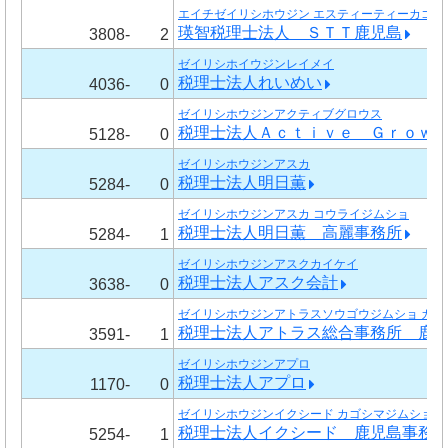
エイチゼイリシホウジン エスティーティーカゴシ
瑛智税理士法人 ＳＴＴ鹿児島
3808-
2
ゼイリシホイウジンレイメイ
税理士法人れいめい
4036-
0
ゼイリシホウジンアクティブグロウス
税理士法人Ａｃｔｉｖｅ Ｇｒｏｗ
5128-
0
ゼイリシホウジンアスカ
税理士法人明日薫
5284-
0
ゼイリシホウジンアスカ コウライジムショ
税理士法人明日薫 高麗事務所
5284-
1
ゼイリシホウジンアスクカイケイ
税理士法人アスク会計
3638-
0
ゼイリシホウジンアトラスソウゴウジムショ カゴ
税理士法人アトラス総合事務所 鹿
3591-
1
ゼイリシホウジンアプロ
税理士法人アプロ
1170-
0
ゼイリシホウジンイクシード カゴシマジムショ
税理士法人イクシード 鹿児島事務
5254-
1