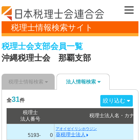
税理士情報検索サイト
税理士会支部会員一覧
沖縄税理士会 那覇支部
税理士情報検索
法人情報検索
31
絞り込む
全
件
税理士
税理士法人名・カナ
法人番号
アオイゼイリシホウジン
葵税理士法人
5193-
0