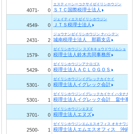
エスティーシーコクサイゼイリシホウジン
ＳＴＣ国際税理士法人
4071-
0
ジェイティエスゼイリシホウジン
ＪＴＳ税理士法人
4549-
0
ジョウナンゼイリシホウジン ナハシテン
城南税理士法人 那覇支店
2431-
2
ゼイリシホウジン スズキキョウドウジムショ
税理士法人鈴木共同事務所
1579-
0
ゼイリシホウジンアクロゴス
税理士法人ＡＣＬＯＧＯＳ
5429-
0
ゼイリシホウジンイグレックカイケイ
税理士法人イグレック会計
5301-
0
ゼイリシホウジンイグレックカイケイ ハタナカジ
税理士法人イグレック会計 畠中事
5301-
1
ゼイリシホウジンエヌズ
税理士法人エヌズ
3701-
0
ゼイリシホウジンエムエスオフィス オキナワジム
税理士法人エムエスオフィス 沖縄
2500-
1