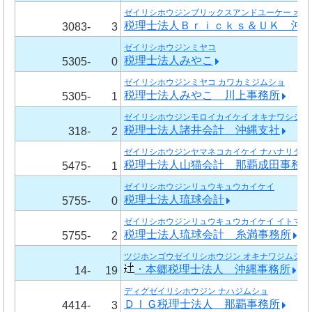
ゼイリシホウジンブリックスアンドユーケー オキ
税理士法人Ｂｒｉｃｋｓ＆ＵＫ 沖
3083-
3
ゼイリシホウジンミヤコ
税理士法人みやこ
5305-
0
ゼイリシホウジンミヤコ カワカミジムショ
税理士法人みやこ 川上事務所
5305-
1
ゼイリシホウジンモロイカイケイ オキナワシシャ
税理士法人諸井会計 沖縄支社
318-
2
ゼイリシホウジンヤマネコカイケイ ナハナリタジ
税理士法人山猫会計 那覇成田事務
5475-
1
ゼイリシホウジンリュウキュウカイケイ
税理士法人琉球会計
5755-
0
ゼイリシホウジンリュウキュウカイケイ イトマン
税理士法人琉球会計 糸満事務所
5755-
2
ツジホンゴウゼイリシホウジン オキナワジムショ
・本郷税理士法人 沖縄事務所
14-
19
ディグゼイリシホウジン ナハジムショ
ＤＩＧ税理士法人 那覇事務所
4414-
3