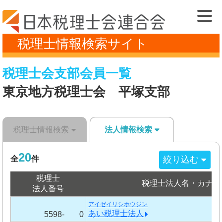
税理士情報検索サイト
税理士会支部会員一覧
東京地方税理士会 平塚支部
税理士情報検索
法人情報検索
20
絞り込む
全
件
税理士
税理士法人名・カナ
法人番号
アイゼイリシホウジン
あい税理士法人
5598-
0