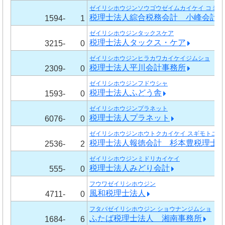
ゼイリシホウジンソウゴウゼイムカイケイ コミネ
税理士法人綜合税務会計 小峰会計
1594-
1
ゼイリシホウジンタックスケア
税理士法人タックス・ケア
3215-
0
ゼイリシホウジンヒラカワカイケイジムショ
税理士法人平川会計事務所
2309-
0
ゼイリシホウジンフドウシャ
税理士法人ふどう舎
1593-
0
ゼイリシホウジンプラネット
税理士法人プラネット
6076-
0
ゼイリシホウジンホウトクカイケイ スギモトユタ
税理士法人報徳会計 杉本豊税理士
2536-
2
ゼイリシホウジンミドリカイケイ
税理士法人みどり会計
555-
0
フウワゼイリシホウジン
風和税理士法人
4711-
0
フタバゼイリシホウジン ショウナンジムショ
ふたば税理士法人 湘南事務所
1684-
6