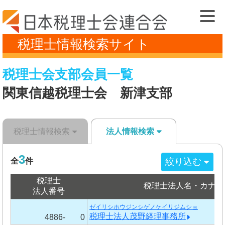
税理士情報検索サイト
税理士会支部会員一覧
関東信越税理士会 新津支部
税理士情報検索
法人情報検索
3
絞り込む
全
件
税理士
税理士法人名・カナ
法人番号
ゼイリシホウジンシゲノケイリジムショ
税理士法人茂野経理事務所
4886-
0