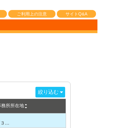
ご利用上の注意
サイトQ&A
絞り込む
事務所所在地
町３…