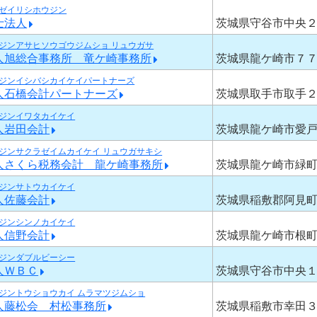
ゼイリシホウジン
士法人
茨城県守谷市中央
ジンアサヒソウゴウジムショ リュウガサ
人旭総合事務所 竜ケ崎事務所
茨城県龍ケ崎市７
ジンイシバシカイケイパートナーズ
人石橋会計パートナーズ
茨城県取手市取手
ジンイワタカイケイ
人岩田会計
茨城県龍ケ崎市愛
ジンサクラゼイムカイケイ リュウガサキシ
人さくら税務会計 龍ケ崎事務所
茨城県龍ケ崎市緑
ジンサトウカイケイ
人佐藤会計
茨城県稲敷郡阿見
ジンシンノカイケイ
人信野会計
茨城県龍ケ崎市根
ジンダブルビーシー
人ＷＢＣ
茨城県守谷市中央
ジントウショウカイ ムラマツジムショ
人藤松会 村松事務所
茨城県稲敷市幸田