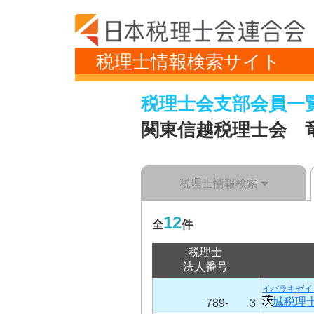
税理士情報検索サイト
税理士会支部会員一
関東信越税理士会 
税理士情報検索
12
全
件
税理士
法人番号
イバラキゼイ
城税理
789-
3