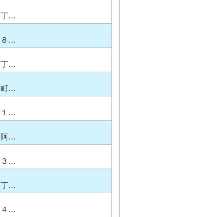
２丁…
７８…
２丁…
戸町…
町１…
町阿…
町３…
１丁…
３４…