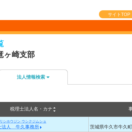
サイトTOP
覧
竜ヶ崎支部
法人情報検索
税理士法人名・カナ
リシホウジン ウシクジムショ
士法人 牛久事務所
茨城県牛久市牛久