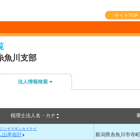
サイトTOP
覧
糸魚川支部
法人情報検索
税理士法人名・カナ
ジンヤマギシカイケイ
人山岸会計
新潟県糸魚川市寺