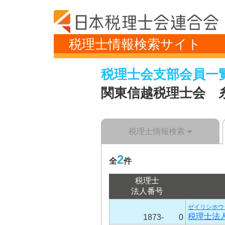
税理士情報検索サイト
税理士会支部会員一
関東信越税理士会 
税理士情報検索
2
全
件
税理士
法人番号
ゼイリシホウ
税理士法
1873-
0