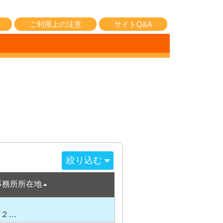
ご利用上の注意
サイトQ&A
絞り込む
事務所所在地
町２…