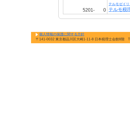
テルモゼイリ
テルモ税
5201-
0
個人情報の保護に関する方針
〒141-0032 東京都品川区大崎1-11-8 日本税理士会館8階 TEL: