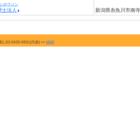
シホウジン
理士法人
新潟県糸魚川市南
03-5435-0931(代表) >>
MAP