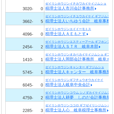
ゼイリシホウジンイチカワカイケイジムショ
税理士法人市川会計事務所
3020-
0
ゼイリシホウジンイチユウカイケイ ギフジムショ
税理士法人いちゆう会計 岐阜事務
3662-
5
ゼイリシホウジンエイイーモトス
税理士法人ＡＥもとす
4096-
0
ゼイリシホウジンエスティーアール ギフホンブ
税理士法人ＳＴＲ 岐阜本部
2454-
2
ゼイリシホウジンオカベカイケイジムショ ギフオ
税理士法人岡部会計事務所 岐阜オ
1410-
1
ゼイリシホウジンキャンター ギフジムショ
税理士法人キャンター 岐阜事務所
5745-
1
ゼイリシホウジンギフチュウオウカイケイ
税理士法人岐阜中央会計
6045-
0
ゼイリシホウジンコウム シノダカイケイジムショ
税理士法人耕夢 しのだ会計事務所
4759-
2
ゼイリシホウジンココロ ギフゼイリシジムショ
税理士法人心 岐阜税理士事務所
2285-
3