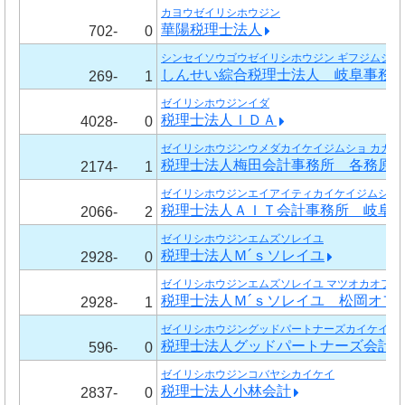
カヨウゼイリシホウジン
華陽税理士法人
702-
0
シンセイソウゴウゼイリシホウジン ギフジムショ
しんせい綜合税理士法人 岐阜事務
269-
1
ゼイリシホウジンイダ
税理士法人ＩＤＡ
4028-
0
ゼイリシホウジンウメダカイケイジムショ カガミ
税理士法人梅田会計事務所 各務原
2174-
1
ゼイリシホウジンエイアイティカイケイジムショ 
税理士法人ＡＩＴ会計事務所 岐阜
2066-
2
ゼイリシホウジンエムズソレイユ
税理士法人Ｍ´ｓソレイユ
2928-
0
ゼイリシホウジンエムズソレイユ マツオカオフィ
税理士法人Ｍ´ｓソレイユ 松岡オフ
2928-
1
ゼイリシホウジングッドパートナーズカイケイジ
税理士法人グッドパートナーズ会計
596-
0
ゼイリシホウジンコバヤシカイケイ
税理士法人小林会計
2837-
0