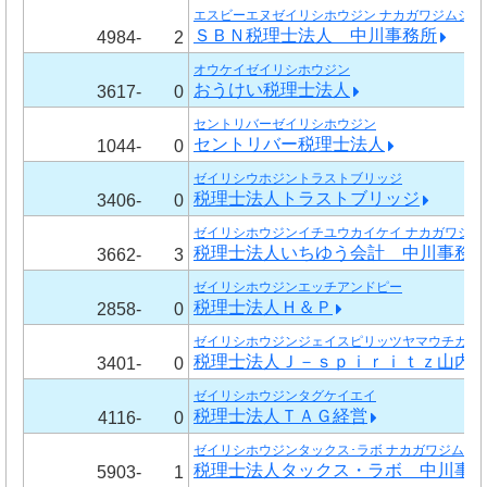
エスビーエヌゼイリシホウジン ナカガワジムショ
ＳＢＮ税理士法人 中川事務所
4984-
2
オウケイゼイリシホウジン
おうけい税理士法人
3617-
0
セントリバーゼイリシホウジン
セントリバー税理士法人
1044-
0
ゼイリシウホジントラストブリッジ
税理士法人トラストブリッジ
3406-
0
ゼイリシホウジンイチユウカイケイ ナカガワジム
税理士法人いちゆう会計 中川事務
3662-
3
ゼイリシホウジンエッチアンドピー
税理士法人Ｈ＆Ｐ
2858-
0
ゼイリシホウジンジェイスピリッツヤマウチカイ
税理士法人Ｊ－ｓｐｉｒｉｔｚ山内
3401-
0
ゼイリシホウジンタグケイエイ
税理士法人ＴＡＧ経営
4116-
0
ゼイリシホウジンタックス･ラボ ナカガワジムシ
税理士法人タックス・ラボ 中川事
5903-
1