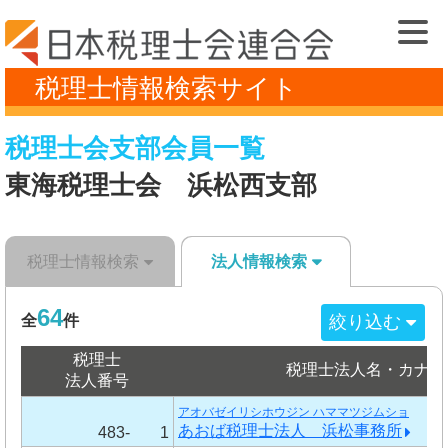
税理士情報検索サイト
税理士会支部会員一覧
東海税理士会 浜松西支部
税理士情報検索
法人情報検索
64
絞り込む
全
件
税理士
税理士法人名・カナ
法人番号
アオバゼイリシホウジン ハママツジムショ
あおば税理士法人 浜松事務所
483-
1