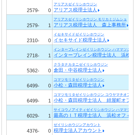
アリアスゼイリシホウジン
アリアス税理士法人
2579-
0
アリアスゼイリシホウジン モリカミジムショ
アリアス税理士法人 森上事務所
2579-
1
イセキサイドゼイリシホウジン
イセキサイド税理士法人
2310-
0
インターブレインゼイリシホウジン ハママツジム
インターブレイン税理士法人 浜松
2718-
1
クラタナカタニゼイリシホウジン
倉田・中谷税理士法人
5362-
0
コマツモリタゼイリシホウジン
小松・森田税理士法人
6499-
0
コマツモリタゼイリシホウジン コウヤマチオフィ
小松・森田税理士法人 紺屋町オフ
6499-
1
サイコウノアイティゼイリシホウジン ハママツオ
最高のＩＴ税理士法人 浜松オフィ
6029-
1
ゼイリシホウジンアカウント
税理士法人アカウント
4376-
0