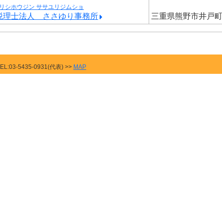
リシホウジン ササユリジムショ
税理士法人 ささゆり事務所
三重県熊野市井戸
03-5435-0931(代表) >>
MAP