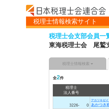
税理士情報検索サイト
税理士会支部会員一
東海税理士会 尾鷲
税理士情報検索
2
全
件
税理士
法人番号
アカツキゼイ
あかつき
3226-
0