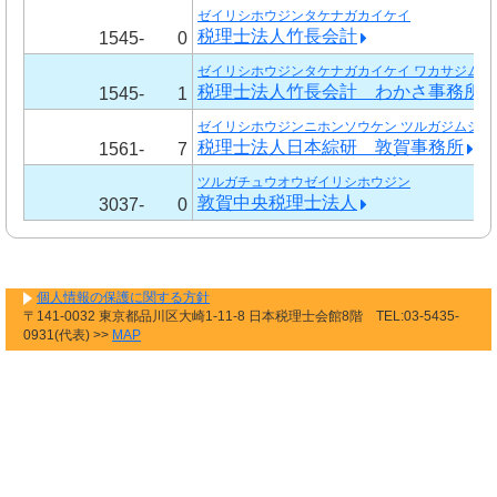
ゼイリシホウジンタケナガカイケイ
税理士法人竹長会計
1545-
0
ゼイリシホウジンタケナガカイケイ ワカサジムシ
税理士法人竹長会計 わかさ事務所
1545-
1
ゼイリシホウジンニホンソウケン ツルガジムショ
税理士法人日本綜研 敦賀事務所
1561-
7
ツルガチュウオウゼイリシホウジン
敦賀中央税理士法人
3037-
0
個人情報の保護に関する方針
〒141-0032 東京都品川区大崎1-11-8 日本税理士会館8階 TEL:03-5435-
0931(代表) >>
MAP