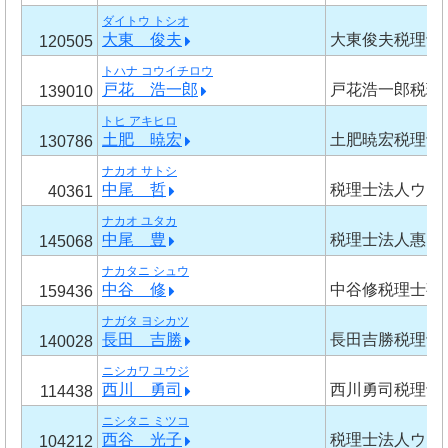
ダイトウ トシオ
大東 俊夫
大東俊夫税理士
120505
トハナ コウイチロウ
戸花 浩一郎
戸花浩一郎税理
139010
トヒ アキヒロ
土肥 暁宏
土肥暁宏税理士
130786
ナカオ サトシ
中尾 哲
税理士法人ウイ
40361
ナカオ ユタカ
中尾 豊
税理士法人惠
145068
ナカタニ シュウ
中谷 修
中谷修税理士事
159436
ナガタ ヨシカツ
長田 吉勝
長田吉勝税理士
140028
ニシカワ ユウジ
西川 勇司
西川勇司税理士
114438
ニシタニ ミツコ
西谷 光子
税理士法人ウイ
104212