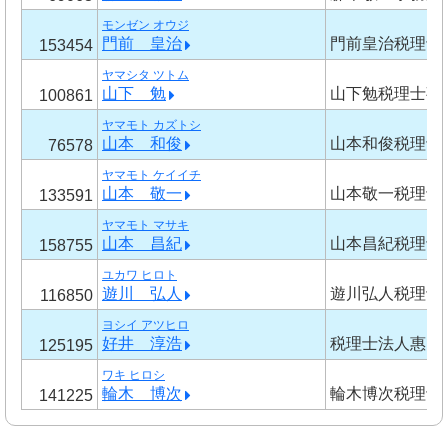
モンゼン オウジ
門前 皇治
門前皇治税理士
153454
ヤマシタ ツトム
山下 勉
山下勉税理士事
100861
ヤマモト カズトシ
山本 和俊
山本和俊税理士
76578
ヤマモト ケイイチ
山本 敬一
山本敬一税理士
133591
ヤマモト マサキ
山本 昌紀
山本昌紀税理士
158755
ユカワ ヒロト
遊川 弘人
遊川弘人税理士
116850
ヨシイ アツヒロ
好井 淳浩
税理士法人惠
125195
ワキ ヒロシ
輪木 博次
輪木博次税理士
141225