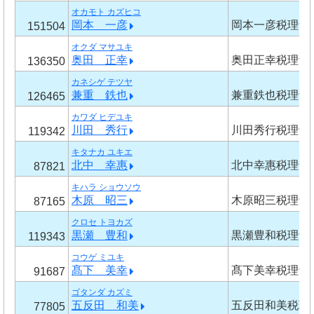
オカモト カズヒコ
岡本 一彦
岡本一彦税理士
151504
オクダ マサユキ
奥田 正幸
奥田正幸税理士
136350
カネシゲ テツヤ
兼重 鉄也
兼重鉄也税理士
126465
カワダ ヒデユキ
川田 秀行
川田秀行税理士
119342
キタナカ ユキエ
北中 幸惠
北中幸惠税理士
87821
キハラ ショウソウ
木原 昭三
木原昭三税理士
87165
クロセ トヨカズ
黒瀬 豊和
黒瀬豊和税理士
119343
コウゲ ミユキ
髙下 美幸
髙下美幸税理士
91687
ゴタンダ カズミ
五反田 和美
五反田和美税理
77805