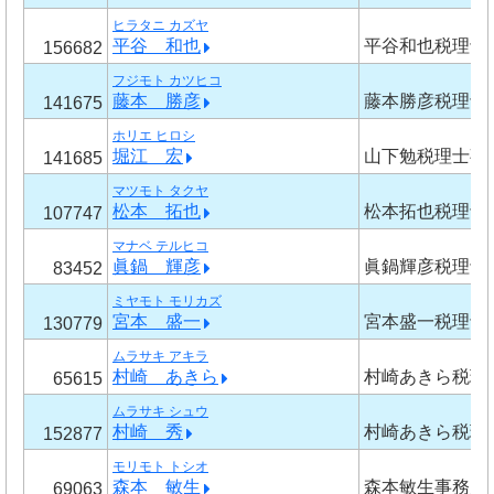
ヒラタニ カズヤ
平谷 和也
平谷和也税理士
156682
フジモト カツヒコ
藤本 勝彦
藤本勝彦税理士
141675
ホリエ ヒロシ
堀江 宏
山下勉税理士事
141685
マツモト タクヤ
松本 拓也
松本拓也税理士
107747
マナベ テルヒコ
眞鍋 輝彦
眞鍋輝彦税理士
83452
ミヤモト モリカズ
宮本 盛一
宮本盛一税理士
130779
ムラサキ アキラ
村崎 あきら
村崎あきら税理
65615
ムラサキ シュウ
村崎 秀
村崎あきら税理
152877
モリモト トシオ
森本 敏生
森本敏生事務所
69063