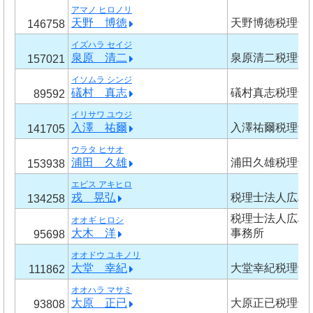
アマノ ヒロノリ
天野 博徳
天野博徳税理士
146758
イズハラ セイジ
泉原 清二
泉原清二税理士
157021
イソムラ シンジ
礒村 真志
礒村真志税理士
89592
イリサワ ユウジ
入澤 祐爾
入澤祐爾税理士
141705
ウラタ ヒサオ
浦田 久雄
浦田久雄税理士
153938
エビス アキヒロ
戎 晃弘
税理士法人広島
134258
税理士法人広島
オオギ ヒロシ
大木 洋
事務所
95698
オオドウ ユキノリ
大堂 幸紀
大堂幸紀税理士
111862
オオハラ マサミ
大原 正已
大原正已税理士
93808