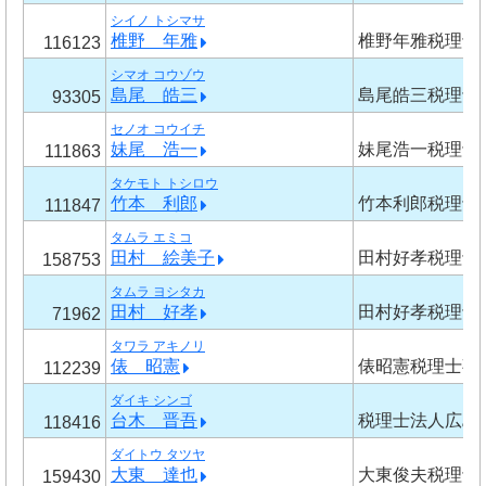
シイノ トシマサ
椎野 年雅
椎野年雅税理士
116123
シマオ コウゾウ
島尾 皓三
島尾皓三税理士
93305
セノオ コウイチ
妹尾 浩一
妹尾浩一税理士
111863
タケモト トシロウ
竹本 利郎
竹本利郎税理士
111847
タムラ エミコ
田村 絵美子
田村好孝税理士
158753
タムラ ヨシタカ
田村 好孝
田村好孝税理士
71962
タワラ アキノリ
俵 昭憲
俵昭憲税理士事
112239
ダイキ シンゴ
台木 晋吾
税理士法人広島
118416
ダイトウ タツヤ
大東 達也
大東俊夫税理士
159430