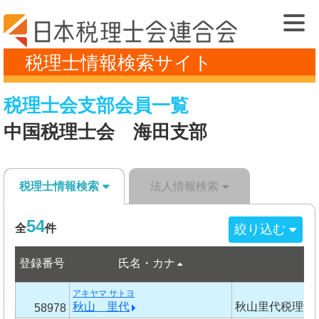
税理士情報検索サイト
税理士会支部会員一覧
中国税理士会 海田支部
税理士情報検索
法人情報検索
54
絞り込む
全
件
登録番号
氏名・カナ
事
アキヤマ サトヨ
秋山 里代
秋山里代税理士
58978