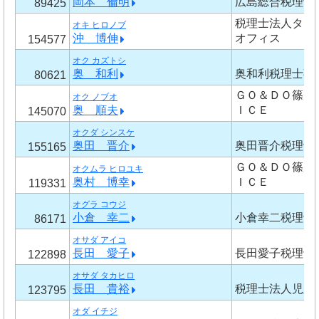
岡本 倫明
広島総合税理士
89425
税理士法人タカ
オキ ヒロノブ
沖 博伸
オフィス
154577
オク カズトシ
奥 和利
奥和利税理士事
80621
ＧＯ＆ＤＯ篠原
オク ノブオ
奥 順夫
ＩＣＥ
145070
オクダ シンスケ
奥田 晋介
奥田晋介税理士
155165
ＧＯ＆ＤＯ篠原
オクムラ ヒロユキ
奥村 博幸
ＩＣＥ
119331
オグラ コウジ
小倉 幸二
小倉幸二税理士
86171
オサダ アイコ
長田 愛子
長田愛子税理士
122898
オサダ タカヒロ
長田 貴裕
税理士法人児玉
123795
オダ イチジ