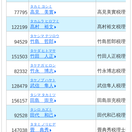
タカミ ヨシミ
高見 美實
高見美實税理士
77795
タカムラ ヒロフミ
髙村 裕文
髙村裕文税理士
122199
タケシマ テツロウ
竹島 哲郎
竹島哲郎税理士
94529
タケダ ヒトマサ
竹田 人正
竹田人正税理士
151503
タケナガ ヒロシ
竹永 博志
竹永博志税理士
82332
タケノブ ハヤト
武信 隼人
武信隼人税理士
128479
タシマ タカミツ
田島 崇充
田島崇充税理士
156157
タシロ カズミ
田代 和己
田代和己税理士
92528
タタミ ノリヒデ
畳 典秀
畳典秀税理士事
147038