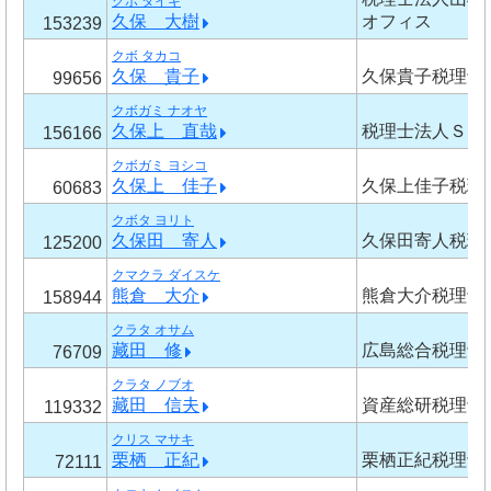
クボ タイキ
久保 大樹
オフィス
153239
クボ タカコ
久保 貴子
久保貴子税理士
99656
クボガミ ナオヤ
久保上 直哉
税理士法人ＳＩ
156166
クボガミ ヨシコ
久保上 佳子
久保上佳子税理
60683
クボタ ヨリト
久保田 寄人
久保田寄人税理
125200
クマクラ ダイスケ
熊倉 大介
熊倉大介税理士
158944
クラタ オサム
藏田 修
広島総合税理士
76709
クラタ ノブオ
藏田 信夫
資産総研税理士
119332
クリス マサキ
栗栖 正紀
栗栖正紀税理士
72111