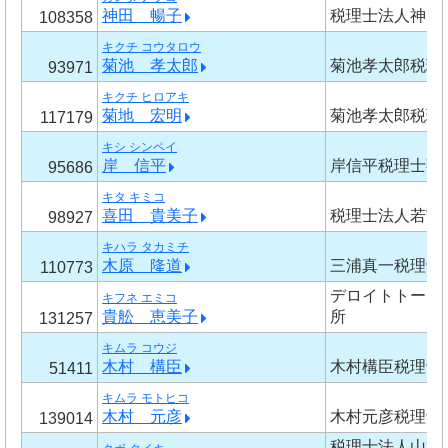
神田 暢子
税理士法人神田
108358
キクチ コウタロウ
菊池 孝太郎
菊池孝太郎税理
93971
キクチ ヒロアキ
菊地 宏明
菊池孝太郎税理
117179
キシ シンペイ
岸 信平
岸信平税理士事
95686
キタ キミコ
喜田 貴美子
税理士法人若宮
98927
キハラ タカミチ
木原 隆道
三浦真一税理士
110773
デロイトトーマ
キフネ エミコ
貴舩 恵美子
所
131257
キムラ コウジ
木村 構臣
木村構臣税理士
51411
キムラ モトヒコ
木村 元彦
木村元彦税理士
139014
税理士法人山根