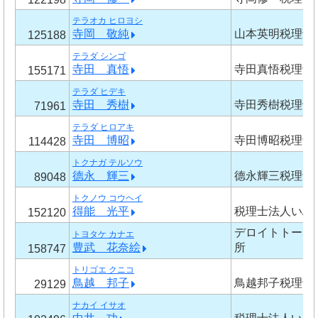
テラオカ ヒロヨシ
寺岡 敬純
山本英明税理士
125188
テラダ シンゴ
寺田 真悟
寺田真悟税理士
155171
テラダ ヒデキ
寺田 秀樹
寺田秀樹税理士
71961
テラダ ヒロアキ
寺田 博昭
寺田博昭税理士
114428
トクナガ テルソウ
德永 輝三
德永輝三税理士
89048
トクノウ コウヘイ
得能 光平
税理士法人いぶ
152120
デロイトトーマ
トヨタケ カナエ
豊武 花奈絵
所
158747
トリゴエ クニコ
鳥越 邦子
鳥越邦子税理士
29129
ナカイ イサオ