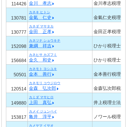
金川 孝志
金川孝志税理士
114426
カネキ ヒトシ
金氣 仁史
金氣仁史税理士
130781
カネダ マサタカ
金田 正孝
金田正孝税理士
130777
カネツナ ショウキチ
兼綱 祥吉
ひかり税理士法
152098
カネヒサ カズフミ
金久 和史
ひかり税理士法
156684
カネモト ヨシユキ
金本 善行
金本善行税理士
50501
カネモリ コウジロウ
金森 弘次郎
金森弘次郎税理
120514
カミダ マサヒロ
上田 真弘
井上税理士法人
149880
カメイ ジュンペイ
亀井 淳平
ノワール税理士
153817
カメヤマ イサオ