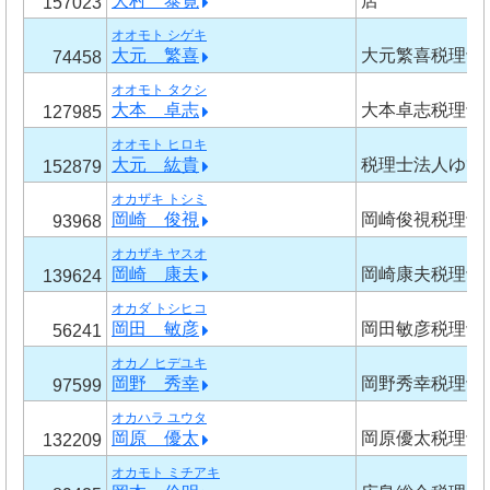
大村 泰寛
店
157023
オオモト シゲキ
大元 繁喜
大元繁喜税理士
74458
オオモト タクシ
大本 卓志
大本卓志税理士
127985
オオモト ヒロキ
大元 紘貴
税理士法人ゆび
152879
オカザキ トシミ
岡崎 俊視
岡崎俊視税理士
93968
オカザキ ヤスオ
岡崎 康夫
岡崎康夫税理士
139624
オカダ トシヒコ
岡田 敏彦
岡田敏彦税理士
56241
オカノ ヒデユキ
岡野 秀幸
岡野秀幸税理士
97599
オカハラ ユウタ
岡原 優太
岡原優太税理士
132209
オカモト ミチアキ