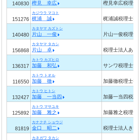
樫見 幸広
樫見幸広税理士
140830
カジウラ マコト
梶浦 誠
梶浦誠税理士事
151276
カタヤマ カズトシ
片山 一俊
片山一俊税理士
140480
カタヤマ タカシ
片山 卓
税理士法人あお
156868
カトウ カズヒロ
加藤 和弘
サンワ税理士法
136317
カトウ トオル
加藤 徹
加藤徹税理士事
116550
カトウ ヒトシ
加藤 一当四
加藤一当四税理
132427
カトウ マサユキ
加藤 雅之
加藤雅之税理士
125892
カナクチ ショウジ
金口 昭二
税理士法人きず
81819
カネガワ タカシ