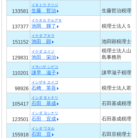
イキトウ テツジ
生藤 哲治
生藤哲治税理士
133581
イケオカ テルアキ
池岡 輝了
税理士法人ＳＩ
137377
イケダ アキラ
池田 顕
池田顕税理士事
151152
税理士法人山田
イケダ エイジ
池田 栄治
島事務所
129831
イサハヤ シゲコ
諌早 滋子
諌早滋子税理士
110201
イシザキ エイゴ
石﨑 英吾
税理士法人若宮
98926
イシダ モトナリ
石田 基成
石田基成税理士
105417
イシダ ヨシナリ
石田 宜成
石田基成税理士
123501
イシダ ワタル
石田 亘
石田亘税理士事
155918