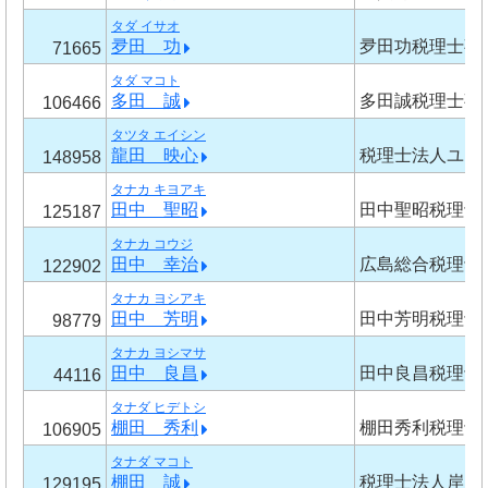
タダ イサオ
夛田 功
夛田功税理士事
71665
タダ マコト
多田 誠
多田誠税理士事
106466
タツタ エイシン
龍田 映心
税理士法人ユア
148958
タナカ キヨアキ
田中 聖昭
田中聖昭税理士
125187
タナカ コウジ
田中 幸治
広島総合税理士
122902
タナカ ヨシアキ
田中 芳明
田中芳明税理士
98779
タナカ ヨシマサ
田中 良昌
田中良昌税理士
44116
タナダ ヒデトシ
棚田 秀利
棚田秀利税理士
106905
タナダ マコト
棚田 誠
税理士法人岸田
129195