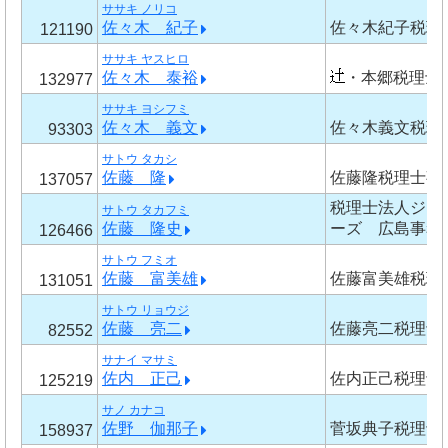
ササキ ノリコ
佐々木 紀子
佐々木紀子税理
121190
ササキ ヤスヒロ
佐々木 泰裕
・本郷税理士
132977
ササキ ヨシフミ
佐々木 義文
佐々木義文税理
93303
サトウ タカシ
佐藤 隆
佐藤隆税理士事
137057
税理士法人ジャ
サトウ タカフミ
佐藤 隆史
ーズ 広島事務
126466
サトウ フミオ
佐藤 富美雄
佐藤富美雄税理
131051
サトウ リョウジ
佐藤 亮二
佐藤亮二税理士
82552
サナイ マサミ
佐内 正己
佐内正己税理士
125219
サノ カナコ
佐野 伽那子
菅坂典子税理士
158937