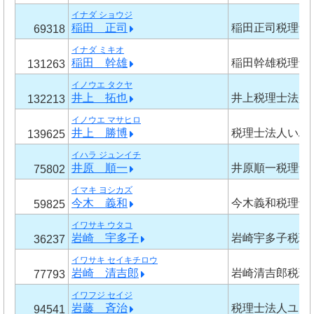
イナダ ショウジ
稲田 正司
稲田正司税理士
69318
イナダ ミキオ
稲田 幹雄
稲田幹雄税理士
131263
イノウエ タクヤ
井上 拓也
井上税理士法人
132213
イノウエ マサヒロ
井上 勝博
税理士法人いぶ
139625
イハラ ジュンイチ
井原 順一
井原順一税理士
75802
イマキ ヨシカズ
今木 義和
今木義和税理士
59825
イワサキ ウタコ
岩崎 宇多子
岩崎宇多子税理
36237
イワサキ セイキチロウ
岩崎 清吉郎
岩崎清吉郎税理
77793
イワフジ セイジ
岩藤 斉治
税理士法人ユア
94541