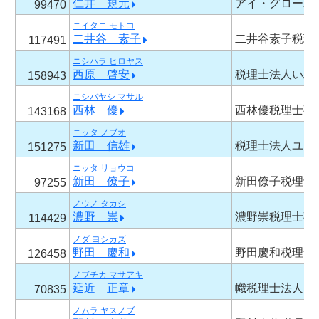
仁井 規元
アイ・グローバ
99470
ニイタニ モトコ
二井谷 素子
二井谷素子税理
117491
ニシハラ ヒロヤス
西原 啓安
税理士法人いぶ
158943
ニシバヤシ マサル
西林 優
西林優税理士事
143168
ニッタ ノブオ
新田 信雄
税理士法人ユア
151275
ニッタ リョウコ
新田 僚子
新田僚子税理士
97255
ノウノ タカシ
濃野 崇
濃野崇税理士事
114429
ノダ ヨシカズ
野田 慶和
野田慶和税理士
126458
ノブチカ マサアキ
延近 正章
幟税理士法人
70835
ノムラ ヤスノブ