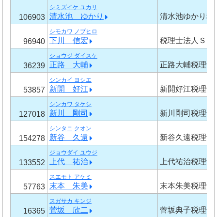
シミズイケ ユカリ
清水池 ゆかり
清水池ゆかり税
106903
シモカワ ノブヒロ
下川 信宏
税理士法人ＳＩ
96940
ショウジ ダイスケ
正路 大輔
正路大輔税理士
36239
シンカイ ヨシエ
新開 好江
新開好江税理士
53857
シンカワ タケシ
新川 剛司
新川剛司税理士
127018
シンタニ クオン
新谷 久遠
新谷久遠税理士
154278
ジョウダイ ユウジ
上代 祐治
上代祐治税理士
133552
スエモト アケミ
末本 朱美
末本朱美税理士
57763
スガサカ キンジ
菅坂 欣二
菅坂典子税理士
16365