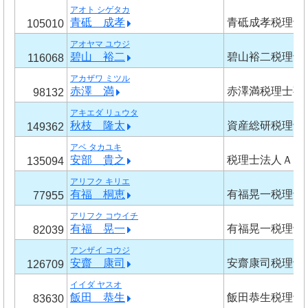
アオト シゲタカ
青砥 成孝
青砥成孝税理士
105010
アオヤマ ユウジ
碧山 裕二
碧山裕二税理士
116068
アカザワ ミツル
赤澤 満
赤澤満税理士事
98132
アキエダ リュウタ
秋枝 隆太
資産総研税理士
149362
アベ タカユキ
安部 貴之
税理士法人ＡＣ
135094
アリフク キリエ
有福 桐恵
有福晃一税理士
77955
アリフク コウイチ
有福 晃一
有福晃一税理士
82039
アンザイ コウジ
安齋 康司
安齋康司税理士
126709
イイダ ヤスオ
飯田 恭生
飯田恭生税理士
83630