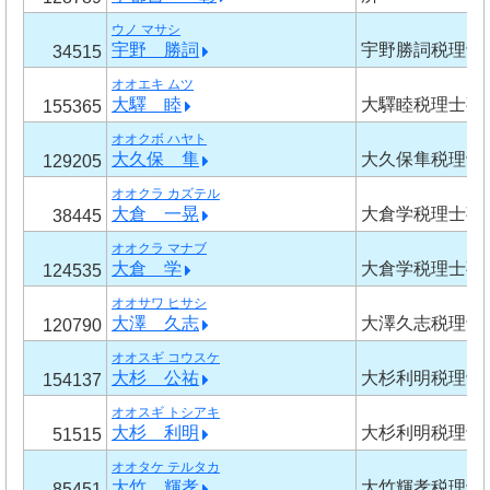
ウノ マサシ
宇野 勝詞
宇野勝詞税理士
34515
オオエキ ムツ
大驛 睦
大驛睦税理士事
155365
オオクボ ハヤト
大久保 隼
大久保隼税理士
129205
オオクラ カズテル
大倉 一晃
大倉学税理士事
38445
オオクラ マナブ
大倉 学
大倉学税理士事
124535
オオサワ ヒサシ
大澤 久志
大澤久志税理士
120790
オオスギ コウスケ
大杉 公祐
大杉利明税理士
154137
オオスギ トシアキ
大杉 利明
大杉利明税理士
51515
オオタケ テルタカ
大竹 輝孝
大竹輝孝税理士
85451