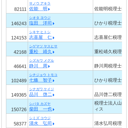
サノウ アキラ
佐能 明
佐能明税理士事
82111
シオタ ヨウジ
塩田 洋司
ひかり税理士法
146243
シキヤ ヒトシ
志喜屋 仁
志喜屋仁税理士
124153
シゲマツ ヤスヒサ
重松 靖久
重松靖久税理士
42168
シズカワ メグル
静川 周
静川周税理士事
46641
シチジョウ トモコ
七條 智子
ひかり税理士法
102489
シナガワ ケイジ
品川 啓二
品川啓二税理士
149365
税理士法人山根
シバタ カズヤ
柴田 一也
ィス
150726
シミズ コウジ
清水 弘司
清水弘司税理士
58377