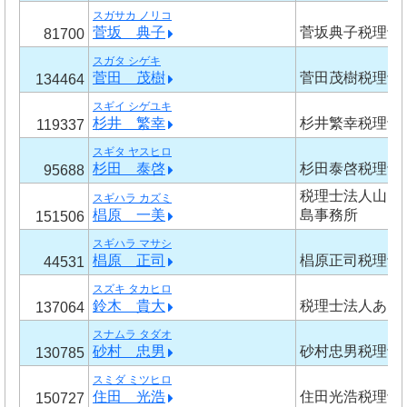
スガサカ ノリコ
菅坂 典子
菅坂典子税理士
81700
スガタ シゲキ
菅田 茂樹
菅田茂樹税理士
134464
スギイ シゲユキ
杉井 繁幸
杉井繁幸税理士
119337
スギタ ヤスヒロ
杉田 泰啓
杉田泰啓税理士
95688
税理士法人山田
スギハラ カズミ
椙原 一美
島事務所
151506
スギハラ マサシ
椙原 正司
椙原正司税理士
44531
スズキ タカヒロ
鈴木 貴大
税理士法人あお
137064
スナムラ タダオ
砂村 忠男
砂村忠男税理士
130785
スミダ ミツヒロ
住田 光浩
住田光浩税理士
150727