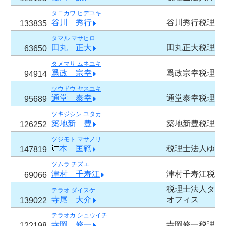
タニカワ ヒデユキ
谷川 秀行
谷川秀行税理士
133835
タマル マサヒロ
田丸 正大
田丸正大税理士
63650
タメマサ ムネユキ
爲政 宗幸
爲政宗幸税理士
94914
ツウドウ ヤスユキ
通堂 泰幸
通堂泰幸税理士
95689
ツキジシン ユタカ
築地新 豊
築地新豊税理士
126252
ツジモト マサノリ
本 匡範
税理士法人ゆび
147819
ツムラ チズエ
津村 千寿江
津村千寿江税理
69066
税理士法人タカ
テラオ ダイスケ
寺尾 大介
オフィス
139022
テラオカ シュウイチ
寺岡 修一
寺岡修一税理士
122198