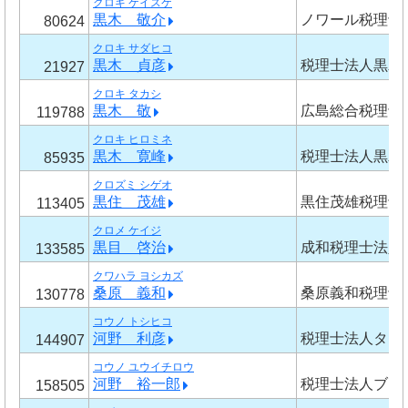
クロキ ケイスケ
黒木 敬介
ノワール税理士
80624
クロキ サダヒコ
黒木 貞彦
税理士法人黒木
21927
クロキ タカシ
黒木 敬
広島総合税理士
119788
クロキ ヒロミネ
黒木 寛峰
税理士法人黒木
85935
クロズミ シゲオ
黒住 茂雄
黒住茂雄税理士
113405
クロメ ケイジ
黒目 啓治
成和税理士法人
133585
クワハラ ヨシカズ
桑原 義和
桑原義和税理士
130778
コウノ トシヒコ
河野 利彦
税理士法人タッ
144907
コウノ ユウイチロウ
河野 裕一郎
税理士法人ブリ
158505