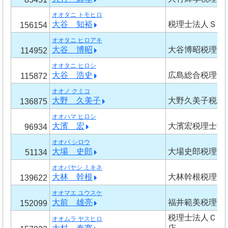
オオタニ トモヒロ
大谷 知裕
税理士法人ＳＩ
156154
オオタニ ヒロアキ
大谷 博昭
大谷博昭税理士
114952
オオタニ ヒロシ
大谷 浩史
広島総合税理士
115872
オオノ クミコ
大野 久美子
大野久美子税理
136875
オオハマ ヒロシ
大濱 宏
大濱宏税理士事
96934
オオバ シロウ
大場 史郎
大場史郎税理士
51134
オオバヤシ ミキネ
大林 幹根
大林幹根税理士
139622
オオマエ ユウスケ
大前 雄亮
福井範美税理士
152099
税理士法人ＣＯ
オオムラ ヤスヒロ