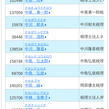
中井 功
税理士法人いぶ
102496
ナカオ ユウイチロウ
中尾 勇一郎
中尾勇一郎税理
137059
ナカガワ イクオ
中川 郁夫
中川郁夫税理士
15978
ナカガワ シゲアキ
中川 茂秋
税理士法人ネク
38446
ナカガワ タカヨシ
中川 隆喜
中川隆喜税理士
138534
ナカシマ コウタロウ
中島 弘太郎
中島弘規税理士
158748
ナカシマ ヒロキ
中島 弘規
中島弘規税理士
69709
ナカタ アヤ
中田 綾
岡原優太税理士
140201
ナカバヤシ アキコ
中林 安希子
税理士法人岸田
125706
ナカマ シンイチ