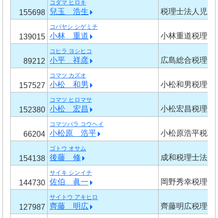
コダマ ヒロキ
兒玉 浩生
税理士法人児玉
155698
コバヤシ シゲミチ
小林 重道
小林重道税理士
139015
コヒラ ヨシヒコ
小平 祥彦
広島総合税理士
89212
コマツ カズオ
小松 和男
小松和男税理士
157527
コマツ ヒロマサ
小松 宏昌
小松宏昌税理士
152380
コマツバラ コウヘイ
小松原 浩平
小松原浩平税理
66204
ゴトウ オサム
後藤 修
成和税理士法人
154138
サイキ シンイチ
佐伯 眞一
岡野秀幸税理士
144730
サイトウ アキヒロ
齊藤 明広
齊藤明広税理士
127987