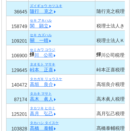
ズイギョウ カツユキ
隨行 克之
隨行克之税理士
36645
セキ アキハル
関 顕立
税理士法人きず
158749
セキ カズハル
關 一晴
税理士法人ＫＡ
109201
セミカワ コウジ
川 公司
川公司税理士
106900
タオモト マサキ
峠本 正喜
峠本正喜税理士
129645
タカガキ リョウスケ
高垣 良介
高垣良介税理士
140472
タカキ マサト
高木 眞人
高木眞人税理士
87174
タカツキ ヒロミ
高月 弘己
高月弘己税理士
125201
タカハシ タイスケ
髙橋 泰輔
髙橋泰輔税理士
103828