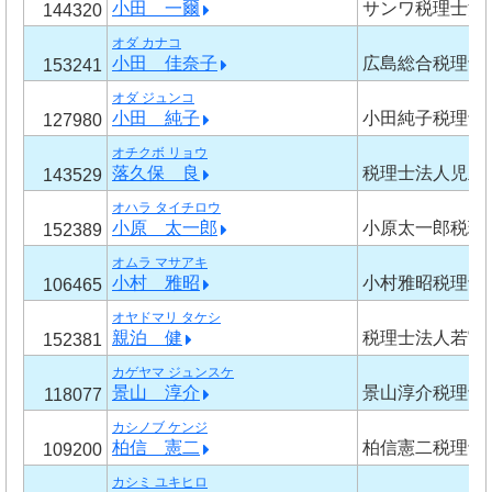
小田 一爾
サンワ税理士法
144320
オダ カナコ
小田 佳奈子
広島総合税理士
153241
オダ ジュンコ
小田 純子
小田純子税理士
127980
オチクボ リョウ
落久保 良
税理士法人児玉
143529
オハラ タイチロウ
小原 太一郎
小原太一郎税理
152389
オムラ マサアキ
小村 雅昭
小村雅昭税理士
106465
オヤドマリ タケシ
親泊 健
税理士法人若宮
152381
カゲヤマ ジュンスケ
景山 淳介
景山淳介税理士
118077
カシノブ ケンジ
柏信 憲二
柏信憲二税理士
109200
カシミ ユキヒロ