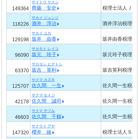
サイトウ ヤスシ
齊藤 安史
税理士法人Ｊ・
149364
サカイ ジュンジ
酒井 淳治
酒井淳治税理士
118226
サカイ ユカ
坂井 由香
坂井由香税理士
129198
サカモト レイコ
坂元 玲子
坂元玲子税理士
96090
サカヨシ ヒデトシ
坂吉 英利
坂吉英利税理士
63370
サクマ カズキ
佐久間 一生
佐久間一生税理
125707
サクマ セイジ
佐久間 誠司
佐久間一生税理
42178
サクマ チヅル
佐久間 千鶴
佐久間一生税理
46603
サクライ アヤ
櫻井 綾
税理士法人ＳＯ
147320