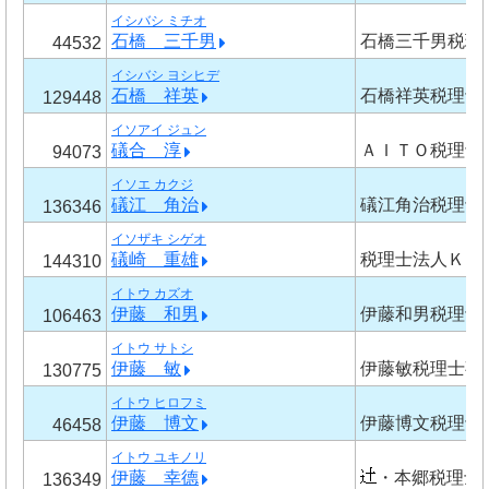
イシバシ ミチオ
石橋 三千男
石橋三千男税理
44532
イシバシ ヨシヒデ
石橋 祥英
石橋祥英税理士
129448
イソアイ ジュン
礒合 淳
ＡＩＴＯ税理士
94073
イソエ カクジ
礒江 角治
礒江角治税理士
136346
イソザキ シゲオ
礒崎 重雄
税理士法人ＫＡ
144310
イトウ カズオ
伊藤 和男
伊藤和男税理士
106463
イトウ サトシ
伊藤 敏
伊藤敏税理士事
130775
イトウ ヒロフミ
伊藤 博文
伊藤博文税理士
46458
イトウ ユキノリ
伊藤 幸德
・本郷税理士
136349