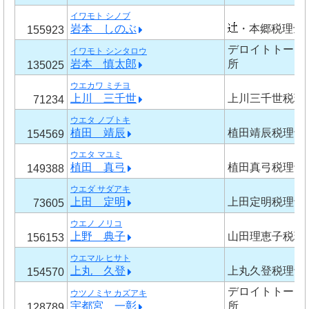
イワモト シノブ
岩本 しのぶ
・本郷税理士
155923
デロイトトーマ
イワモト シンタロウ
岩本 慎太郎
所
135025
ウエカワ ミチヨ
上川 三千世
上川三千世税理
71234
ウエタ ノブトキ
植田 靖辰
植田靖辰税理士
154569
ウエタ マユミ
植田 真弓
植田真弓税理士
149388
ウエダ サダアキ
上田 定明
上田定明税理士
73605
ウエノ ノリコ
上野 典子
山田理恵子税理
156153
ウエマル ヒサト
上丸 久登
上丸久登税理士
154570
デロイトトーマ
ウツノミヤ カズアキ
宇都宮 一彰
所
128789