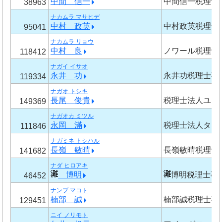
中間 信一
中間信一税理士
38963
ナカムラ マサヒデ
中村 政英
中村政英税理士
95041
ナカムラ リョウ
中村 良
ノワール税理士
118412
ナガイ イサオ
永井 功
永井功税理士事
119334
ナガオ トシキ
長尾 俊貴
税理士法人ユア
149369
ナガオカ ミツル
永岡 滿
税理士法人タッ
111846
ナガミネ トシハル
長嶺 敏晴
長嶺敏晴税理士
141682
ナダ ヒロアキ
博明
博明税理士事
46452
ナンブ マコト
楠部 誠
楠部誠税理士事
129451
ニイ ノリモト