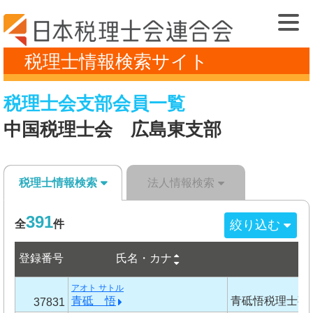
税理士情報検索サイト
税理士会支部会員一覧
中国税理士会 広島東支部
税理士情報検索
法人情報検索
391
絞り込む
全
件
登録番号
氏名・カナ
事
アオト サトル
青砥 悟
青砥悟税理士事
37831