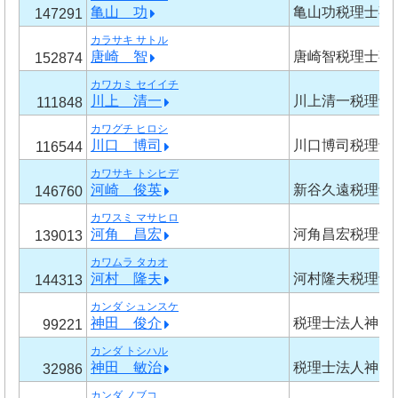
亀山 功
亀山功税理士事
147291
カラサキ サトル
唐崎 智
唐崎智税理士事
152874
カワカミ セイイチ
川上 清一
川上清一税理士
111848
カワグチ ヒロシ
川口 博司
川口博司税理士
116544
カワサキ トシヒデ
河崎 俊英
新谷久遠税理士
146760
カワスミ マサヒロ
河角 昌宏
河角昌宏税理士
139013
カワムラ タカオ
河村 隆夫
河村隆夫税理士
144313
カンダ シュンスケ
神田 俊介
税理士法人神田
99221
カンダ トシハル
神田 敏治
税理士法人神田
32986
カンダ ノブコ