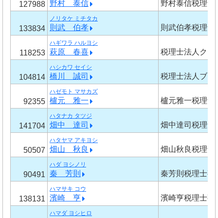
野村 泰信
野村泰信税理士
127988
ノリタケ ミチタカ
則武 伯孝
則武伯孝税理士
133834
ハギワラ ハルヨシ
萩原 春喜
税理士法人クレ
118253
ハシカワ セイシ
橋川 誠司
税理士法人ブリ
104814
ハゼモト マサカズ
櫨元 雅一
櫨元雅一税理士
92355
ハタナカ タツジ
畑中 達司
畑中達司税理士
141704
ハタヤマ アキヨシ
畑山 秋良
畑山秋良税理士
50507
ハダ ヨシノリ
秦 芳則
秦芳則税理士事
90491
ハマサキ コウ
濱崎 亨
濱崎亨税理士事
138131
ハマダ ヨシヒロ