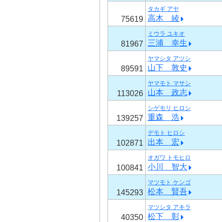
タカギ アヤ
高木 綾
75619
ミウラ ユキオ
三浦 幸生
81967
ヤマシタ アツシ
山下 敦史
89591
ヤマモト マサシ
山本 政志
113026
シゲモリ ヒロシ
重森 浩
139257
デモト ヒロシ
出本 宏
102871
オガワ トモヒロ
小川 智大
100841
マツモト ケンゴ
松本 賢吾
145293
マツシタ アキラ
松下 彰
40350