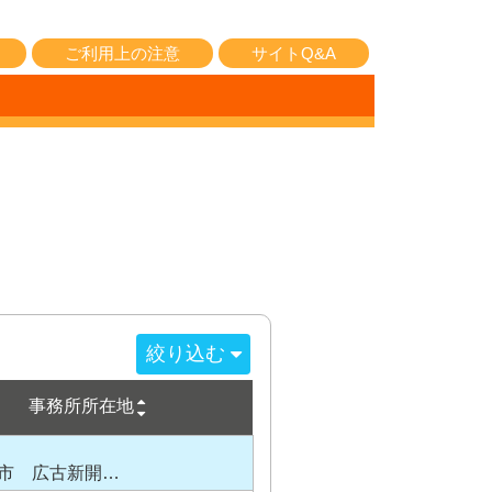
ご利用上の注意
サイトQ&A
絞り込む
事務所所在地
市 広古新開…