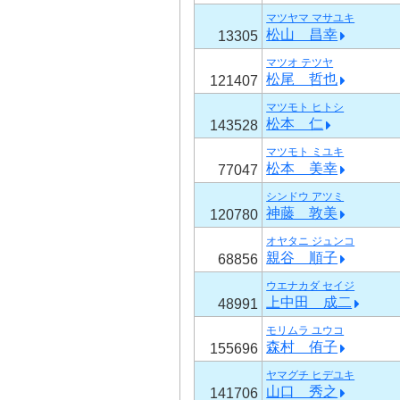
マツヤマ マサユキ
松山 昌幸
13305
マツオ テツヤ
松尾 哲也
121407
マツモト ヒトシ
松本 仁
143528
マツモト ミユキ
松本 美幸
77047
シンドウ アツミ
神藤 敦美
120780
オヤタニ ジュンコ
親谷 順子
68856
ウエナカダ セイジ
上中田 成二
48991
モリムラ ユウコ
森村 侑子
155696
ヤマグチ ヒデユキ
山口 秀之
141706