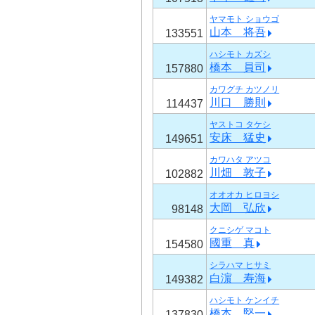
ヤマモト ショウゴ
山本 将吾
133551
ハシモト カズシ
橋本 員司
157880
カワグチ カツノリ
川口 勝則
114437
ヤストコ タケシ
安床 猛史
149651
カワハタ アツコ
川畑 敦子
102882
オオオカ ヒロヨシ
大岡 弘欣
98148
クニシゲ マコト
國重 真
154580
シラハマ ヒサミ
白濵 寿海
149382
ハシモト ケンイチ
橋本 堅一
137830