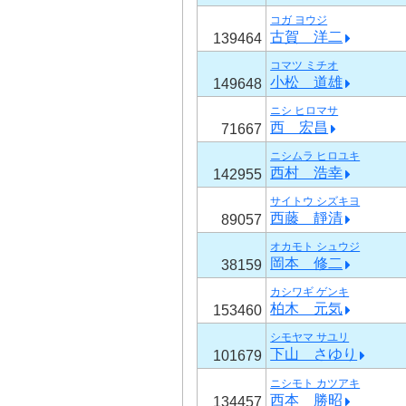
コガ ヨウジ
古賀 洋二
139464
コマツ ミチオ
小松 道雄
149648
ニシ ヒロマサ
西 宏昌
71667
ニシムラ ヒロユキ
西村 浩幸
142955
サイトウ シズキヨ
西藤 靜清
89057
オカモト シュウジ
岡本 修二
38159
カシワギ ゲンキ
柏木 元気
153460
シモヤマ サユリ
下山 さゆり
101679
ニシモト カツアキ
西本 勝昭
134457