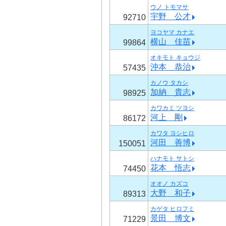
ウノ トモマサ
宇野 公才
92710
ヨコヤマ カナエ
横山 佳苗
99864
オキモト キョウジ
沖本 恭治
57435
カノウ タカシ
加納 貴志
98925
カワカミ ツヨシ
河上 剛
86172
カワタ ヨシヒロ
河田 善博
150051
ハナモト サトシ
花本 悟志
74450
オオノ カズコ
大野 和子
89313
カゲタ ヒロフミ
景田 博文
71229