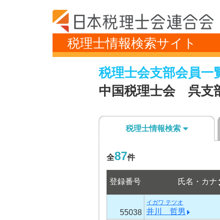
税理士情報検索サイト
税理士会支部会員一
中国税理士会 呉支
税理士情報検索
87
全
件
登録番号
氏名・カナ
イガワ テツオ
井川 哲男
55038