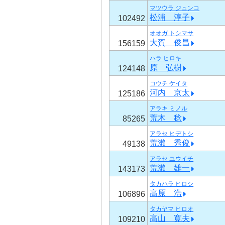
マツウラ ジュンコ
松浦 淳子
102492
オオガ トシマサ
大賀 俊昌
156159
ハラ ヒロキ
原 弘樹
124148
コウチ ケイタ
河内 京太
125186
アラキ ミノル
荒木 稔
85265
アラセ ヒデトシ
荒瀨 秀俊
49138
アラセ ユウイチ
荒瀨 雄一
143173
タカハラ ヒロシ
高原 浩
106896
タカヤマ ヒロオ
高山 寛夫
109210