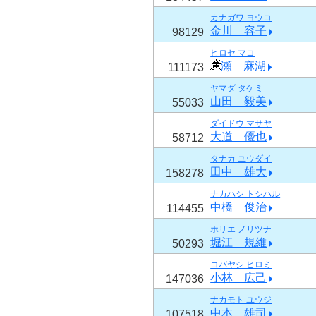
カナガワ ヨウコ
金川 容子
98129
ヒロセ マコ
瀬 麻湖
111173
ヤマダ タケミ
山田 毅美
55033
ダイドウ マサヤ
大道 優也
58712
タナカ ユウダイ
田中 雄大
158278
ナカハシ トシハル
中橋 俊治
114455
ホリエ ノリツナ
堀江 規維
50293
コバヤシ ヒロミ
小林 広己
147036
ナカモト ユウジ
中本 雄司
107518