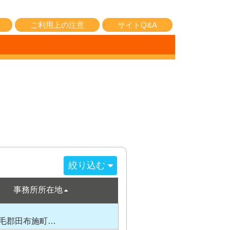
ご利用上の注意
サイトQ&A
絞り込む
事務所所在地
毛郡田布施町…