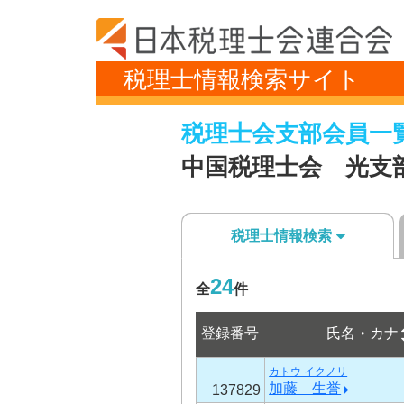
税理士情報検索サイト
税理士会支部会員一
中国税理士会 光支
税理士情報検索
24
全
件
登録番号
氏名・カナ
カトウ イクノリ
加藤 生誉
137829