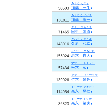
カトウ カズオ
加藤 一生
50503
カトウ ケイイチ
加藤 慶一
131811
タナカ タカミチ
田中 孝道
71465
クハラ カズユキ
久原 和幸
148016
イワモト タカヒロ
岩本 貴大
155924
マツモト トモノリ
松本 智
57434
タケモト リュウスケ
竹本 隆亮
139026
モリナガ アキヒト
森永 晃仁
114954
モリナガ トシオ
森永 敏夫
36823