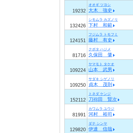
オオギ ツヨシ
大木 強史
19232
シモムラ カズノリ
下村 和範
132426
フジムラ トモフミ
藤村 有史
124151
クボタ ハジメ
久保田 肇
81716
ヤマモト タケオ
山本 武男
109224
サダキ シゲノリ
貞木 茂則
109250
トネダ ケンジ
刀祢田 賢次
152112
カワムラ ユウジ
河村 裕司
81991
ダテ シンヤ
伊達 信哉
129820