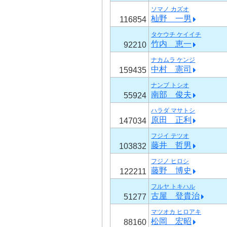
ソマノ カズオ
杣野 一男
116854
タケウチ ケイイチ
竹内 恵一
92210
ナカムラ ケンジ
中村 憲司
159435
ナンブ トシオ
南部 俊夫
55924
ハラダ マサトシ
原田 正利
147034
フジイ テツオ
藤井 哲男
103832
フジノ ヒロシ
藤野 博史
122211
フルヤ トキハル
古屋 登貴治
51277
マツオカ ヒロアキ
松岡 宏昭
88160