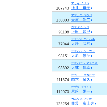
アサイ ノリコ
浅井 典子
107743
アマカワ コウジ
天河 浩二
130803
ウエダ ケンジ
上田 賢兒
91108
オオツボ タケハル
大坪 武治
77044
オオハラ シュウジ
大原 修至
98151
オオバヤシ ヤスユキ
大林 保幸
98392
オカモト タカヒサ
岡本 敬久
111874
オザキ ヨウイチ
尾﨑 陽一
112070
カネツネ フジオ
兼常 富士夫
125234