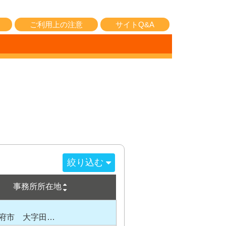
ご利用上の注意
サイトQ&A
絞り込む
事務所所在地
府市 大字田…