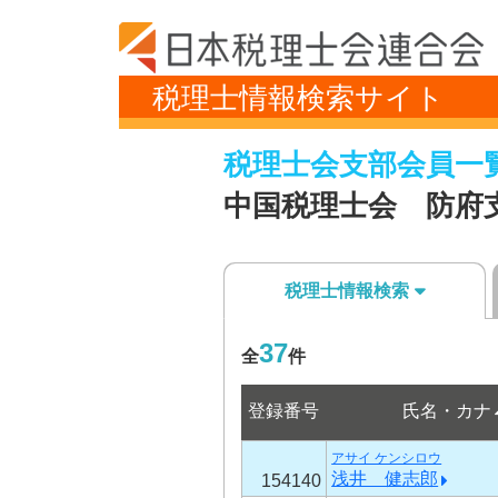
税理士情報検索サイト
税理士会支部会員一
中国税理士会 防府
税理士情報検索
37
全
件
登録番号
氏名・カナ
アサイ ケンシロウ
浅井 健志郎
154140