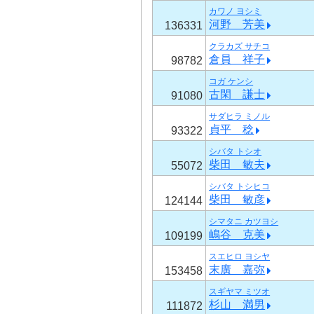
カワノ ヨシミ
河野 芳美
136331
クラカズ サチコ
倉員 祥子
98782
コガ ケンシ
古閑 謙士
91080
サダヒラ ミノル
貞平 稔
93322
シバタ トシオ
柴田 敏夫
55072
シバタ トシヒコ
柴田 敏彦
124144
シマタニ カツヨシ
嶋谷 克美
109199
スエヒロ ヨシヤ
末廣 嘉弥
153458
スギヤマ ミツオ
杉山 満男
111872