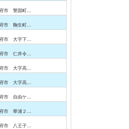
府市 警固町…
府市 鞠生町…
府市 大字下…
府市 仁井令…
府市 大字高…
府市 大字高…
府市 自由ケ…
府市 華浦２…
府市 八王子…