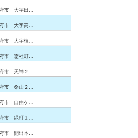
府市 大字田…
府市 大字高…
府市 大字植…
府市 惣社町…
府市 天神２…
府市 桑山２…
府市 自由ケ…
府市 緑町１…
府市 開出本…