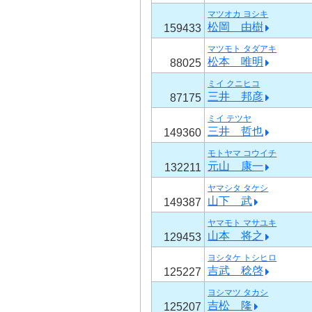
マツオカ ヨシキ
松岡 由樹
159433
マツモト タダアキ
松本 唯明
88025
ミイ クニヒコ
三井 邦彦
87175
ミイ テツヤ
三井 哲也
149360
モトヤマ コウイチ
元山 康一
132211
ヤマシタ タケシ
山下 武
149387
ヤマモト マサユキ
山本 将之
129453
ヨシタケ トシヒロ
吉武 稔啓
125227
ヨシマツ タカシ
吉松 隆
125207