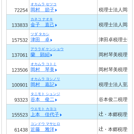
オカムラ セツコ
岡村 節子
税理士法人岡村
72254
カネコ ナオキ
金子 直己
税理士法人岡村
133833
ツダ タカシ
津田 卓
津田卓税理士事
157532
アララギ ケンショウ
蘭 顕紹
岡村琴美税理士
137061
オカムラ コトミ
岡村 琴美
岡村琴美税理士
123506
オカムラ ヨシノリ
岡村 嘉記
税理士法人至誠
100901
タニモト シュンジ
谷本 俊二
谷本俊二税理士
93323
ウエモト カヨコ
上本 佳代子
・本郷税理士
155523
コンドウ マサヒロ
近藤 雅洋
・本郷税理士
61438