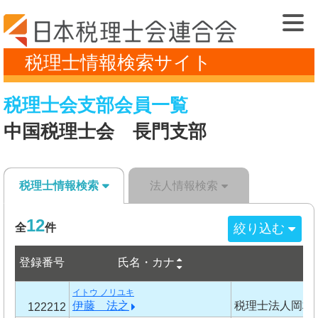
税理士情報検索サイト
税理士会支部会員一覧
中国税理士会 長門支部
税理士情報検索
法人情報検索
12
絞り込む
全
件
登録番号
氏名・カナ
事
イトウ ノリユキ
伊藤 法之
税理士法人岡村
122212