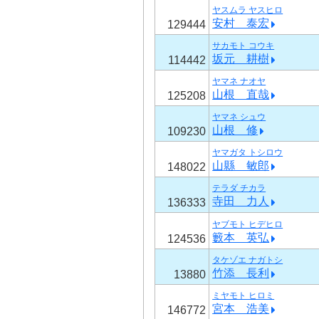
ヤスムラ ヤスヒロ
安村 泰宏
129444
サカモト コウキ
坂元 耕樹
114442
ヤマネ ナオヤ
山根 直哉
125208
ヤマネ シュウ
山根 修
109230
ヤマガタ トシロウ
山縣 敏郎
148022
テラダ チカラ
寺田 力人
136333
ヤブモト ヒデヒロ
籔本 英弘
124536
タケゾエ ナガトシ
竹添 長利
13880
ミヤモト ヒロミ
宮本 浩美
146772