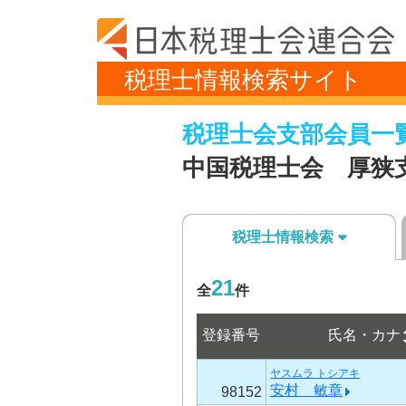
税理士情報検索サイト
税理士会支部会員一
中国税理士会 厚狭
税理士情報検索
21
全
件
登録番号
氏名・カナ
ヤスムラ トシアキ
安村 敏章
98152