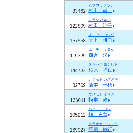
ムラカミ テツジ
村上 徹二
83462
ムラタ ハルコ
村田 治子
122899
オオウエ コウジ
大上 耕司
157558
ムネチカ キヨシ
棟近 潔
119329
スギハラ ヨシヒト
杉原 祥仁
144732
フジモト カズアキ
藤本 一秋
32769
ウメモト オサム
梅本 修
133011
ハタ フミヨシ
畑 史善
105212
ヒラオカ トシユキ
平岡 敏行
139027