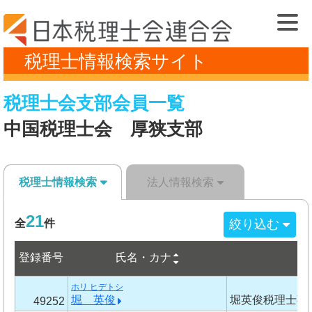
税理士情報検索サイト
税理士会支部会員一覧
中国税理士会 厚狭支部
税理士情報検索
法人情報検索
21
絞り込む
全
件
登録番号
事
氏名・カナ
ホリ ヒデトシ
堀 英俊
堀英俊税理士事
49252