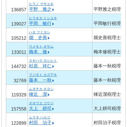
ヒラノ マサユキ
平野 雅之
平野雅之税理士
136857
ヒラオカ トシユキ
平岡 敏行
平岡敏行税理士
139027
ハタ フミヨシ
畑 史善
畑史善税理士事
105212
ウメモト オサム
梅本 修
梅本修税理士事
133011
スギハラ ヨシヒト
杉原 祥仁
藤本一秋税理士
144732
フジモト カズアキ
藤本 一秋
藤本一秋税理士
32769
ムネチカ キヨシ
棟近 潔
棟近潔税理士事
119329
オオウエ コウジ
大上 耕司
大上耕司税理士
157558
ムラタ ハルコ
村田 治子
村田治子税理士
122899