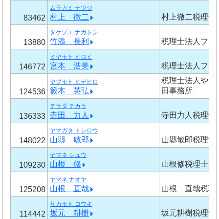
ムラカミ テツジ
村上 徹二
村上徹二税理士
83462
タケゾエ ナガトシ
竹添 長利
税理士法人フジ
13880
ミヤモト ヒロミ
宮本 浩美
税理士法人フジ
146772
税理士法人やま
ヤブモト ヒデヒロ
籔本 英弘
田事務所
124536
テラダ チカラ
寺田 力人
寺田力人税理士
136333
ヤマガタ トシロウ
山縣 敏郎
山縣敏郎税理士
148022
ヤマネ シュウ
山根 修
山根修税理士事
109230
ヤマネ ナオヤ
山根 直哉
山根 直哉税理
125208
サカモト コウキ
坂元 耕樹
坂元耕樹税理士
114442