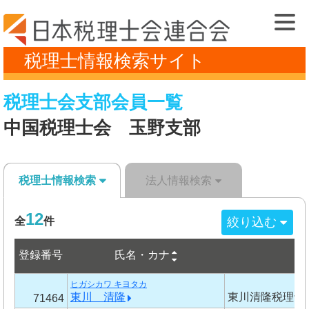
税理士情報検索サイト
税理士会支部会員一覧
中国税理士会 玉野支部
税理士情報検索
法人情報検索
12
絞り込む
全
件
登録番号
氏名・カナ
事
ヒガシカワ キヨタカ
東川 清隆
東川清隆税理士
71464