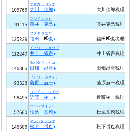
オオカワ ヨシオ
大川 佳郎
大川佳郎税理士
105766
フジイ カツミ
藤井 克己
藤井克己税理士
91115
フクダ クニヤ
福田
也
福田
也税理士
125229
イノウエ ショウゴ
井上 省吾
井上省吾税理士
112240
タバタ マサヒコ
田畑 昌彦
田畑昌彦税理士
146366
フジワラ カクイチ
藤原 赫一
藤原赫一税理士
93328
コンドウ ユウイチ
近藤 祐一
近藤祐一税理士
96495
マツバ フミノリ
松葉 文徳
松葉文徳税理士
57680
マツシタ テツヤ
松下 哲也
松下哲也税理士
145386