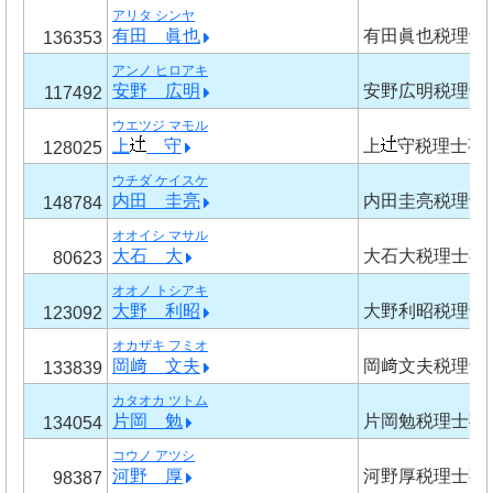
アリタ シンヤ
有田 眞也
有田眞也税理士
136353
アンノ ヒロアキ
安野 広明
安野広明税理士
117492
ウエツジ マモル
上
守
上
守税理士事
128025
ウチダ ケイスケ
内田 圭亮
内田圭亮税理士
148784
オオイシ マサル
大石 大
大石大税理士事
80623
オオノ トシアキ
大野 利昭
大野利昭税理士
123092
オカザキ フミオ
岡﨑 文夫
岡﨑文夫税理士
133839
カタオカ ツトム
片岡 勉
片岡勉税理士事
134054
コウノ アツシ
河野 厚
河野厚税理士事
98387