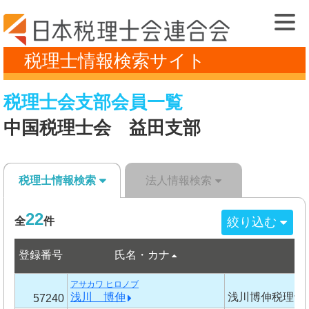
税理士情報検索サイト
税理士会支部会員一覧
中国税理士会 益田支部
税理士情報検索
法人情報検索
22
絞り込む
全
件
登録番号
氏名・カナ
事
アサカワ ヒロノブ
浅川 博伸
浅川博伸税理士
57240