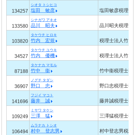
シオタ トシヒコ
塩田 敏彦
塩田敏彦税理士
134257
シナガワ アキオ
品川 昭夫
品川昭夫税理士
133580
タケウチ ヒロキ
竹内 宏規
税理士法人竹内
103820
タケウチ ユウキ
竹内 優機
税理士法人竹内
34527
タケナカ マモル
竹中 衞
竹中衞税理士事
87188
ノグチ タダシ
野口 忠
野口忠税理士事
36907
フジイ マコト
藤井 誠
藤井誠税理士事
141696
ミサワ タケシ
三澤 猛
三澤猛税理士事
109249
ムラナカ トシオ
村中 登志男
村中登志男税理
106494