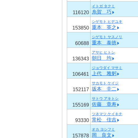
イトガ タクミ
糸賀 巧
116120
シゲモト ヒデユキ
重本 英之
153850
シゲモト ヤスノリ
重本 泰徳
60688
アサヒ ヒトシ
朝日 均
136343
ジョウダイ マサミ
上代 雅躬
106461
サカモト ケイジ
坂本 圭二
152117
サトウ アキトシ
佐藤 章寿
155169
ツネマツ ケイキチ
常松 佳吉
93330
オカ ヨシフミ
岡 良文
157878