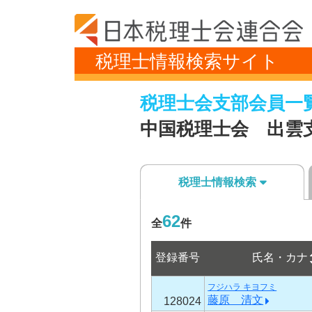
税理士情報検索サイト
税理士会支部会員一
中国税理士会 出雲
税理士情報検索
62
全
件
登録番号
氏名・カナ
フジハラ キヨフミ
藤原 清文
128024