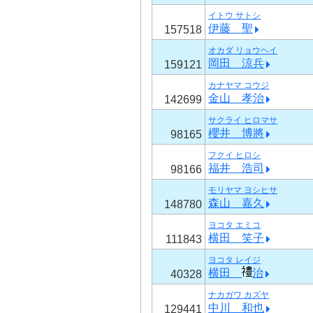
イトウ サトシ
伊藤 聖
157518
オカダ リョウヘイ
岡田 涼兵
159121
カナヤマ コウジ
金山 孝治
142699
サクライ ヒロマサ
櫻井 博將
98165
フクイ ヒロシ
福井 浩司
98166
モリヤマ ヨシヒサ
森山 嘉久
148780
ヨコタ エミコ
横田 笑子
111843
ヨコタ レイジ
横田
治
40328
ナカガワ カズヤ
中川 和也
129441