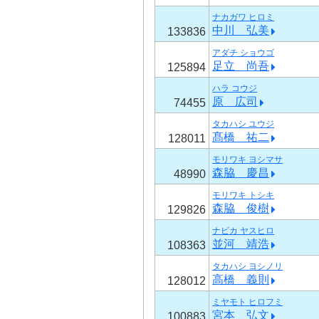
ナカガワ ヒロミ
中川 弘美
133836
アダチ ショウゴ
足立 尚吾
125894
ハラ コウジ
原 広司
74455
タカハシ ユウジ
髙橋 祐二
128011
モリワキ ヨシマサ
森脇 慶昌
48990
モリワキ トシキ
森脇 俊樹
129826
ナビカ ヤスヒロ
並河 靖浩
108363
タカハシ ヨシノリ
高橋 義則
128012
ミヤモト ヒロフミ
宮本 弘文
100883