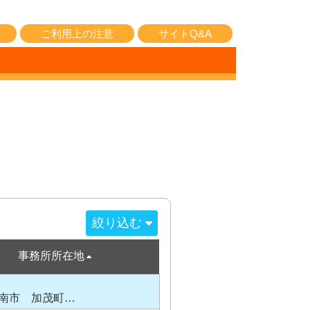
ご利用上の注意
サイトQ&A
絞り込む
事務所所在地
南市 加茂町…