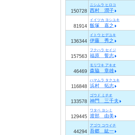
ニシムラ ヒロコ
西村 潤子
150728
イイツカ ヨシユキ
飯塚 嘉之
81914
イトウ ヒデユキ
伊藤 秀之
136344
フクハラ セイジ
福原 誓志
157563
モリワキ アキオ
森脇 章雄
46469
ハマムラ タクユキ
浜村 拓志
116848
ゴウド ミチオ
神門 三千夫
133578
ワタベ ヨシミ
渡部 由美
129445
アゴウ コウイチ
吾郷 紘一
44294