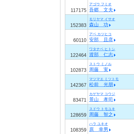
アゴウ フミオ
吾郷 文夫
117175
モリヤマ イサオ
森山 功
152383
アベ カツヒコ
安部 且彦
60110
ワタナベ ヒトシ
渡部 仁志
122464
ストウ ミノル
周藤 実
102873
マツマエ ミツトモ
松前 光朋
142367
カゲヤマ コウジ
景山 孝司
83471
スドウ トモユキ
周藤 智之
128659
ハラ ユキオ
原 幸男
108359