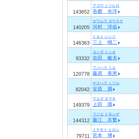
アゴウ ミツヒロ
吾郷 光洋
143652
カワムラ ヨウスケ
河村 洋佑
140205
ミカミ シンジ
三上 愼二
146363
ヨシダ トシオ
吉田 敏夫
93332
フジハラ ミエ
藤原 美恵
120778
ヤスハラ ミツル
安原 満
82042
ウエダ タマキ
上田 環
149379
フジエ トモシゲ
藤江 共繁
144312
ミヤモト ヒロシ
宮本 博
79711