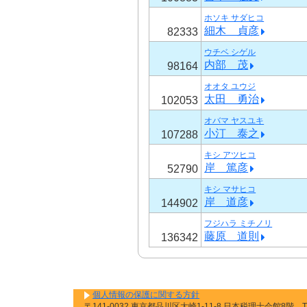
ホソキ サダヒコ
細木 貞彦
82333
ウチベ シゲル
内部 茂
98164
オオタ ユウジ
太田 勇治
102053
オバマ ヤスユキ
小汀 泰之
107288
キシ アツヒコ
岸 篤彦
52790
キシ マサヒコ
岸 道彦
144902
フジハラ ミチノリ
藤原 道則
136342
個人情報の保護に関する方針
〒141-0032 東京都品川区大崎1-11-8 日本税理士会館8階 TEL: