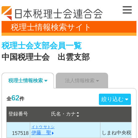
税理士情報検索サイト
税理士会支部会員一覧
中国税理士会 出雲支部
税理士情報検索
法人情報検索
62
絞り込む
全
件
登録番号
事
氏名・カナ
イトウ サトシ
伊藤 聖
しまね中央税理
157518