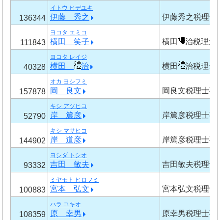
イトウ ヒデユキ
伊藤 秀之
伊藤秀之税理士
136344
ヨコタ エミコ
横田 笑子
横田
治税理士
111843
ヨコタ レイジ
横田
治
横田
治税理士
40328
オカ ヨシフミ
岡 良文
岡良文税理士事
157878
キシ アツヒコ
岸 篤彦
岸篤彦税理士事
52790
キシ マサヒコ
岸 道彦
岸篤彦税理士事
144902
ヨシダ トシオ
吉田 敏夫
吉田敏夫税理士
93332
ミヤモト ヒロフミ
宮本 弘文
宮本弘文税理士
100883
ハラ ユキオ
原 幸男
原幸男税理士事
108359