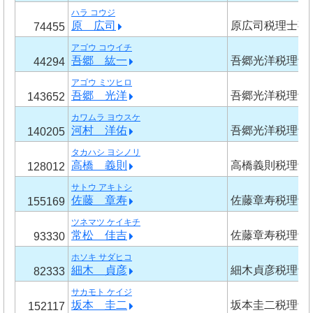
ハラ コウジ
原 広司
原広司税理士事
74455
アゴウ コウイチ
吾郷 紘一
吾郷光洋税理士
44294
アゴウ ミツヒロ
吾郷 光洋
吾郷光洋税理士
143652
カワムラ ヨウスケ
河村 洋佑
吾郷光洋税理士
140205
タカハシ ヨシノリ
高橋 義則
高橋義則税理士
128012
サトウ アキトシ
佐藤 章寿
佐藤章寿税理士
155169
ツネマツ ケイキチ
常松 佳吉
佐藤章寿税理士
93330
ホソキ サダヒコ
細木 貞彦
細木貞彦税理士
82333
サカモト ケイジ
坂本 圭二
坂本圭二税理士
152117