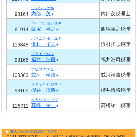
ウチベ シゲル
内部 茂
内部茂税理士事
98164
イイツカ ヨシユキ
飯塚 嘉之
飯塚嘉之税理士
81914
ハマムラ タクユキ
浜村 拓志
浜村拓志税理士
116848
フクイ ヒロシ
福井 浩司
福井浩司税理士
98166
ナビカ ヤスヒロ
並河 靖浩
並河靖浩税理士
108363
サクライ ヒロマサ
櫻井 博將
櫻井博將税理士
98165
タカハシ ユウジ
髙橋 祐二
髙橋祐二税理士
128011
個人情報の保護に関する方針
〒141-0032 東京都品川区大崎1-11-8 日本税理士会館8階 TEL:03-5435-