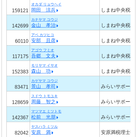
オカダ リョウヘイ
岡田 涼兵
しまね中央税理
159121
カナヤマ コウジ
金山 孝治
しまね中央税理
142699
アベ カツヒコ
安部 且彦
しまね中央税理
60110
アゴウ フミオ
吾郷 文夫
しまね中央税理
117175
モリヤマ イサオ
森山 功
しまね中央税理
152383
カゲヤマ コウジ
景山 孝司
みらいサポート
83471
スドウ トモユキ
周藤 智之
みらいサポート
128659
マツマエ ミツトモ
松前 光朋
みらいサポート
142367
ヤスハラ ミツル
安原 満
安原満税理士事
82042