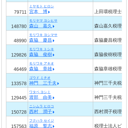
ミヤモト ヒロシ
宮本 博
上田環税理士事
79711
モリヤマ ヨシヒサ
森山 嘉久
森山嘉久税理士
148780
モリワキ ヨシマサ
森脇 慶昌
森脇慶昌税理士
48990
モリワキ トシキ
森脇 俊樹
森脇俊樹税理士
129826
モリワキ アキオ
森脇 章雄
森脇章雄税理士
46469
ゴウド ミチオ
神門 三千夫
神門三千夫税理
133578
ワタベ ヨシミ
渡部 由美
神門三千夫税理
129445
ニシムラ ヒロコ
西村 潤子
西村潤子税理士
150728
フクハラ セイジ
福原 誓志
税理士法人ビズ
157563