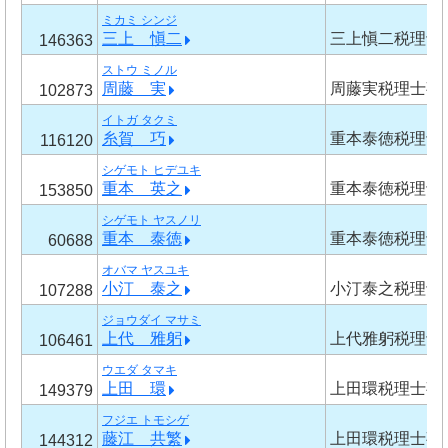
ミカミ シンジ
三上 愼二
三上愼二税理士
146363
ストウ ミノル
周藤 実
周藤実税理士事
102873
イトガ タクミ
糸賀 巧
重本泰徳税理士
116120
シゲモト ヒデユキ
重本 英之
重本泰徳税理士
153850
シゲモト ヤスノリ
重本 泰徳
重本泰徳税理士
60688
オバマ ヤスユキ
小汀 泰之
小汀泰之税理士
107288
ジョウダイ マサミ
上代 雅躬
上代雅躬税理士
106461
ウエダ タマキ
上田 環
上田環税理士事
149379
フジエ トモシゲ
藤江 共繁
上田環税理士事
144312