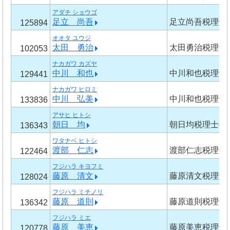
アダチ ショウゴ
足立 尚吾
足立尚吾税理士
125894
オオタ ユウジ
太田 勇治
太田勇治税理士
102053
ナカガワ カズヤ
中川 和也
中川和也税理士
129441
ナカガワ ヒロミ
中川 弘美
中川和也税理士
133836
アサヒ ヒトシ
朝日 均
朝日均税理士事
136343
ワタナベ ヒトシ
渡部 仁志
渡部仁志税理士
122464
フジハラ キヨフミ
藤原 清文
藤原清文税理士
128024
フジハラ ミチノリ
藤原 道則
藤原道則税理士
136342
フジハラ ミエ
藤原 美恵
藤原美恵税理士
120778