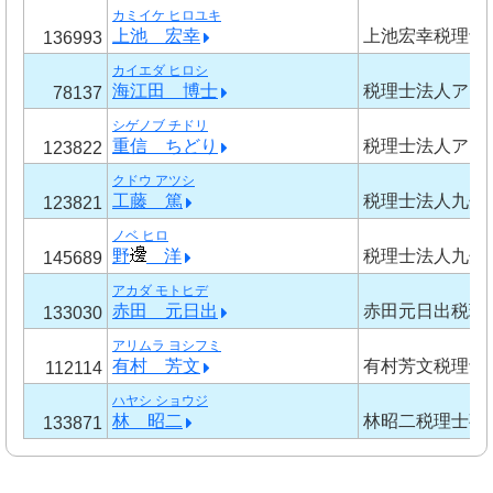
カミイケ ヒロユキ
上池 宏幸
上池宏幸税理士
136993
カイエダ ヒロシ
海江田 博士
税理士法人アリ
78137
シゲノブ チドリ
重信 ちどり
税理士法人アリ
123822
クドウ アツシ
工藤 篤
税理士法人九州
123821
ノベ ヒロ
野
洋
税理士法人九州
145689
アカダ モトヒデ
赤田 元日出
赤田元日出税理
133030
アリムラ ヨシフミ
有村 芳文
有村芳文税理士
112114
ハヤシ ショウジ
林 昭二
林昭二税理士事
133871