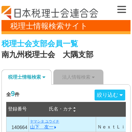
税理士情報検索サイト
税理士会支部会員一覧
南九州税理士会 大隅支部
税理士情報検索
法人情報検索
9
絞り込む
全
件
登録番号
事
氏名・カナ
ヤマシタ ユウイチ
山下 友一
ＮｅｘｔＬｉｎ
140664