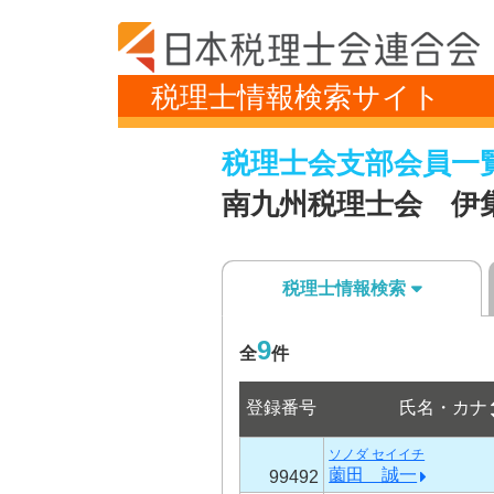
税理士情報検索サイト
税理士会支部会員一
南九州税理士会 伊
税理士情報検索
9
全
件
登録番号
氏名・カナ
ソノダ セイイチ
薗田 誠一
99492