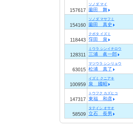
ソノダ マイ
薗田 舞
157617
ソノダ マサフミ
薗田 真史
154160
クボタ イズミ
窪田 泉
118443
ミウラ シンイチロウ
三浦 眞一郎
128311
マツウラ シンリョウ
松浦 真了
63015
イズミ クニアキ
泉 國昭
100959
トウフク カズヒコ
東福 和彦
147317
タテイシ オサオ
立石 長男
58509