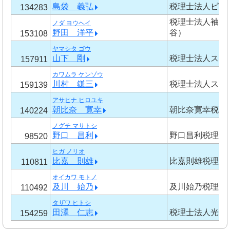
島袋 義弘
税理士法人ピー
134283
税理士法人袖野
ノダ ヨウヘイ
野田 洋平
谷）
153108
ヤマシタ ゴウ
山下 剛
税理士法人スフ
157911
カワムラ ケンゾウ
川村 鎌三
税理士法人スフ
159139
アサヒナ ヒロユキ
朝比奈 寛幸
朝比奈寛幸税理
140224
ノグチ マサトシ
野口 昌利
野口昌利税理士
98520
ヒガ ノリオ
比嘉 則雄
比嘉則雄税理士
110811
オイカワ モトノ
及川 始乃
及川始乃税理士
110492
タザワ ヒトシ
田澤 仁志
税理士法人光成
154259