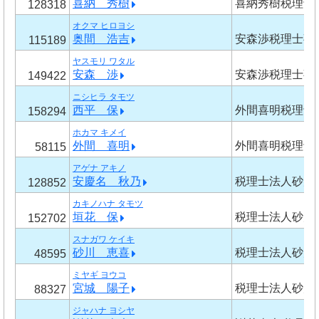
喜納 秀樹
喜納秀樹税理士
128318
オクマ ヒロヨシ
奥間 浩吉
安森渉税理士事
115189
ヤスモリ ワタル
安森 渉
安森渉税理士事
149422
ニシヒラ タモツ
西平 保
外間喜明税理士
158294
ホカマ キメイ
外間 喜明
外間喜明税理士
58115
アゲナ アキノ
安慶名 秋乃
税理士法人砂川
128852
カキノハナ タモツ
垣花 保
税理士法人砂川
152702
スナガワ ケイキ
砂川 恵喜
税理士法人砂川
48595
ミヤギ ヨウコ
宮城 陽子
税理士法人砂川
88327
ジャハナ ヨシヤ