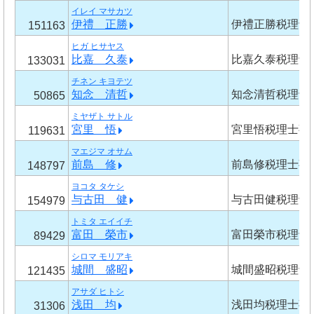
イレイ マサカツ
伊禮 正勝
伊禮正勝税理士
151163
ヒガ ヒサヤス
比嘉 久泰
比嘉久泰税理士
133031
チネン キヨテツ
知念 清哲
知念清哲税理士
50865
ミヤザト サトル
宮里 悟
宮里悟税理士事
119631
マエジマ オサム
前島 修
前島修税理士事
148797
ヨコタ タケシ
与古田 健
与古田健税理士
154979
トミタ エイイチ
富田 榮市
富田榮市税理士
89429
シロマ モリアキ
城間 盛昭
城間盛昭税理士
121435
アサダ ヒトシ
浅田 均
浅田均税理士事
31306