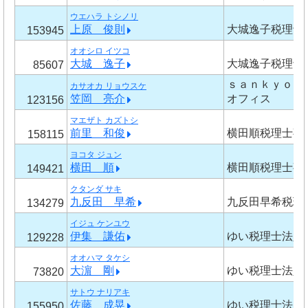
ウエハラ トシノリ
上原 俊則
大城逸子税理士
153945
オオシロ イツコ
大城 逸子
大城逸子税理士
85607
ｓａｎｋｙｏｄ
カサオカ リョウスケ
笠岡 亮介
オフィス
123156
マエザト カズトシ
前里 和俊
横田順税理士事
158115
ヨコタ ジュン
横田 順
横田順税理士事
149421
クタンダ サキ
九反田 早希
九反田早希税理
134279
イジュ ケンユウ
伊集 謙佑
ゆい税理士法人
129228
オオハマ タケシ
大濵 剛
ゆい税理士法人
73820
サトウ ナリアキ
佐藤 成晃
ゆい税理士法人
155950