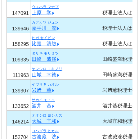
ウエハラ マナブ
上原 学
税理士法人はご
147091
カデカワ ジュン
嘉手川 潤
税理士法人はご
139646
ヒガ セイビン
比嘉 清敏
税理士法人はご
158295
タサキ モリミツ
田崎 盛満
田崎盛満税理士
109335
ヤマシロ ユキノリ
山城 幸德
田崎盛満税理士
111963
イワサキ カオル
岩﨑 薫
岩﨑薫税理士事
139307
サカイ モトイ
酒井 基
酒井基税理士事
133652
オオシロ ヨシカズ
大城 宜和
大城宜和税理士
146214
コハグラ ヒカル
古波藏 洸
古波藏洸税理士
152704