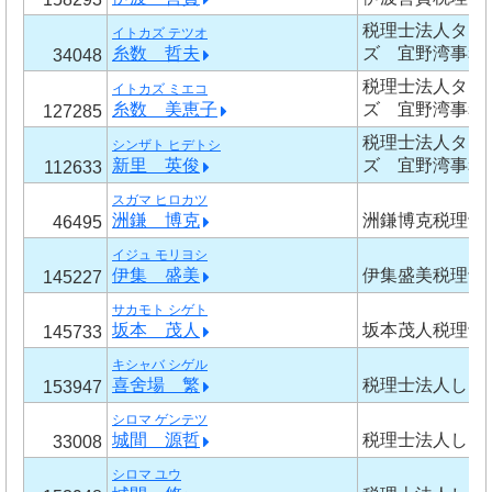
税理士法人タッ
イトカズ テツオ
糸数 哲夫
ズ 宜野湾事務
34048
税理士法人タッ
イトカズ ミエコ
糸数 美恵子
ズ 宜野湾事務
127285
税理士法人タッ
シンザト ヒデトシ
新里 英俊
ズ 宜野湾事務
112633
スガマ ヒロカツ
洲鎌 博克
洲鎌博克税理士
46495
イジュ モリヨシ
伊集 盛美
伊集盛美税理士
145227
サカモト シゲト
坂本 茂人
坂本茂人税理士
145733
キシャバ シゲル
喜舍場 繁
税理士法人しろ
153947
シロマ ゲンテツ
城間 源哲
税理士法人しろ
33008
シロマ ユウ