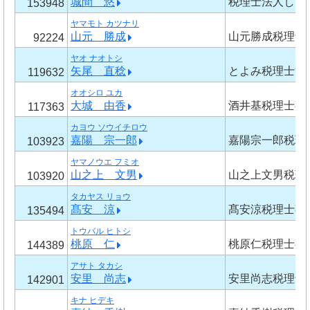
城間 悠
税理士法人しろ
153948
ヤマモト カツナリ
山元 勝成
山元勝成税理士
92224
ヤオ ナオトシ
矢尾 直稔
とよみ税理士法
119632
オオシロ ユカ
大城 由香
酒井基税理士事
117363
カヨウ ソウイチロウ
嘉陽 宗一郎
嘉陽宗一郎税理
103923
ヤマノウエ フミオ
山之上 文男
山之上文男税理
103920
タカヤス リョウ
髙安 涼
髙安涼税理士事
135494
トウバル ヒトシ
桃原 仁
桃原仁税理士事
144389
アサト タカシ
安里 尚志
安里尚志税理士
142901
キナ ヒデキ