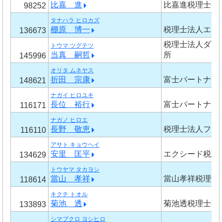
比嘉 進
比嘉進税理士事
98252
タナハラ ヒロカズ
棚原 博一
税理士法人エヌ
136673
税理士法人ダイ
トウマ ツグテツ
当真 嗣哲
所
145996
オリタ ムネヤス
折田 宗康
富士パートナー
148621
ナガイ ヒロユキ
長位 裕行
富士パートナー
116171
ナガノ ヒロエ
長野 敬恵
税理士法人フォ
116110
アサト キョウヘイ
安里 匡平
エクシード税理
134629
トウヤマ タカヨシ
當山 孝祥
當山孝祥税理士
118614
キクチ トオル
菊池 透
菊池透税理士事
133893
シマブクロ ヨシヒロ