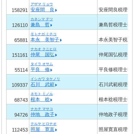
アザマ リョウ
安座間 良
安座間良税理士
158291
カネシマ テツ
兼島 哲
兼島哲税理士事
126110
モトナガ ミチコ
本永 美智子
本永美智子税理
65881
ナカオ クニヒロ
仲尾 国弘
仲尾国弘税理士
151161
タイラ オサム
平良 修
平良修税理士事
55114
イシカワ タケノリ
石川 武範
石川武範税理士
109337
ネモト ミノル
根本 稔
根本稔税理士事
68743
ナカチ マサコ
仲地 政子
仲地政子税理士
94726
テルヤ ヒロナオ
照屋 寛直
照屋寛直税理士
112453