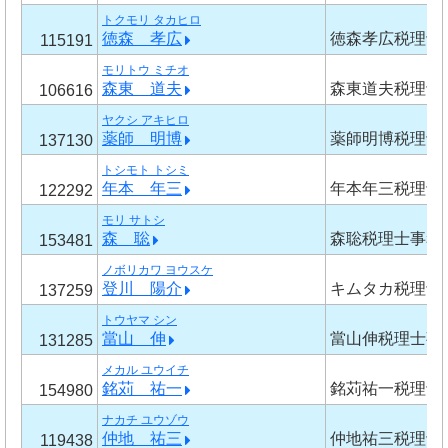
トクモリ タカヒロ
徳森 孝広
徳森孝広税理士
115191
モリトウ ミチオ
森東 道夫
森東道夫税理士
106616
ヤクシ アキヒロ
薬師 明博
薬師明博税理士
137130
トシモト トシミ
年本 年三
年本年三税理士
122292
モリ サトシ
森 聡
森聡税理士事務
153481
ノボリカワ ヨウスケ
登川 陽介
キムタカ税理士
137259
トウヤマ シン
當山 伸
當山伸税理士事
131285
メカル ユウイチ
銘苅 祐一
銘苅祐一税理士
154980
ナカチ ユウゾウ
仲地 祐三
仲地祐三税理士
119438