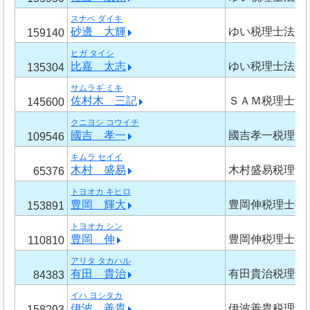
スナベ ダイキ
砂邊 大輝
ゆい税理士法人
159140
ヒガ タイシ
比嘉 太志
ゆい税理士法人
135304
サムラギ ミキ
佐村木 三記
ＳＡＭ税理士法
145600
クニヨシ コウイチ
國吉 孝一
國吉孝一税理士
109546
キムラ セイイ
木村 盛易
木村盛易税理士
65376
トヨオカ キヒロ
豊岡 輝大
豊岡伸税理士事
153891
トヨオカ シン
豊岡 伸
豊岡伸税理士事
110810
アリタ タカハル
有田 貴治
有田貴治税理士
84383
イハ ヨシタカ
伊波 善貴
伊波善貴税理士
158293