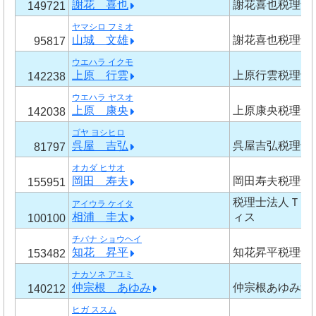
謝花 喜也
謝花喜也税理士
149721
ヤマシロ フミオ
山城 文雄
謝花喜也税理士
95817
ウエハラ イクモ
上原 行雲
上原行雲税理士
142238
ウエハラ ヤスオ
上原 康央
上原康央税理士
142038
ゴヤ ヨシヒロ
呉屋 吉弘
呉屋吉弘税理士
81797
オカダ ヒサオ
岡田 寿夫
岡田寿夫税理士
155951
税理士法人ＴＡ
アイウラ ケイタ
相浦 圭太
ィス
100100
チバナ ショウヘイ
知花 昇平
知花昇平税理士
153482
ナカソネ アユミ
仲宗根 あゆみ
仲宗根あゆみ税
140212
ヒガ ススム