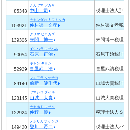
ナカヤマ ツカサ
中山 司
税理士法人那覇
85348
ナカンダカリ フミタカ
仲村渠 文孝
仲村渠文孝税理
103921
クリマ ヒロカズ
来間 博一
来間博一税理士
139306
イシハラ マサハル
石原 正治
石原正治税理士
90054
キャン キヨシ
喜屋武 清
喜屋武清税理士
52929
マエアラ タケチヨ
前新 健千代
山城大貴税理士
89140
ヤマシロ ダイキ
山城 大貴
山城大貴税理士
123145
ナカホド マサル
仲程 優
税理士法人ＳＯ
122924
ノボリカワ ケンジ
登川 賢二
税理士法人パー
149420