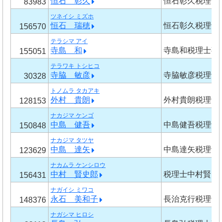
恒石 彰久
恒石彰久税理士
83983
ツネイシ ミズホ
恒石 瑞穂
恒石彰久税理士
156570
テラシマ アイ
寺島 和
寺島和税理士事
155051
テラワキ トシヒコ
寺脇 敏彦
寺脇敏彦税理士
30328
トノムラ タカアキ
外村 貴朗
外村貴朗税理士
128153
ナカジマ ケンゴ
中島 健吾
中島健吾税理士
150848
ナカジマ タツヤ
中島 達矢
中島達矢税理士
123629
ナカムラ ケンシロウ
中村 賢史郎
税理士中村賢史
156431
ナガイシ ミワコ
永石 美和子
長治克行税理士
148376
ナガシマ ヒロシ