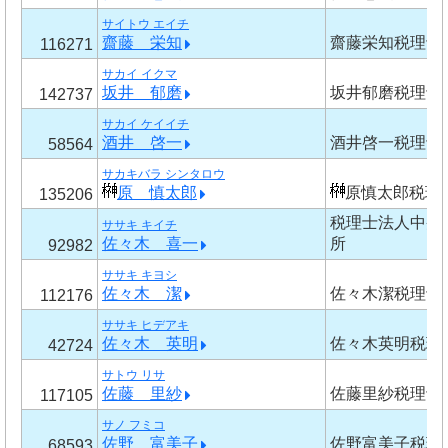
サイトウ エイチ
齋藤 栄知
齋藤栄知税理士
116271
サカイ イクマ
坂井 郁磨
坂井郁磨税理士
142737
サカイ ケイイチ
酒井 啓一
酒井啓一税理士
58564
サカキバラ シンタロウ
原 慎太郎
原慎太郎税理
135206
税理士法人中央
ササキ キイチ
佐々木 喜一
所
92982
ササキ キヨシ
佐々木 潔
佐々木潔税理士
112176
ササキ ヒデアキ
佐々木 英明
佐々木英明税理
42724
サトウ リサ
佐藤 里紗
佐藤里紗税理士
117105
サノ フミコ
佐野 富美子
佐野富美子税理
68593