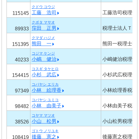
クドウ コウジ
工藤 浩司
工藤浩司税理士
115145
クボタ マサオ
窪田 正男
税理士法人ＴＭ
89933
クマダ ハジメ
熊田 一
熊田一税理士事
151395
コジマ ケンジ
小嶋 健治
小嶋健治税理士
40233
コスギ タケヒロ
小杉 武広
小杉武広税理士
154415
コバヤシ エリカ
小林 絵理香
小林絵理香税理
97349
コバヤシ ユミコ
小林 由美子
小林由美子税理
98482
コヤマ マツオ
小山 松男
小山松男税理士
38526
ゴトウ ノリユキ
後藤 憲之
後藤憲之税理士
108419