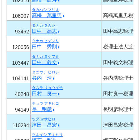
102316
タカハシ マリオ
高橋 萬里男
高橋萬里男税理
106007
タナカ タカシ
田中 高志
田中高志税理士
93462
タナカ ヒデノリ
田中 秀則
税理士法人渡辺
120056
タナカ ヨシフミ
田中 義文
田中義文税理士
103447
タニウチ ヒロシ
谷内 浩
谷内浩税理士事
104141
タムラ リョウイチ
田村 良一
田村良一税理士
40248
チョウ アキヒコ
長 明彦
長明彦税理士事
94149
ツダ マサヒロ
津田 昌宏
津田昌宏税理士
110294
ツネイシ アキヒサ