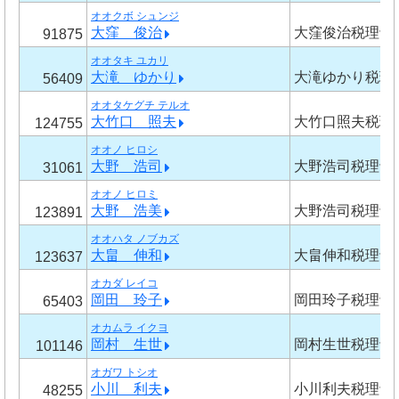
オオクボ シュンジ
大窪 俊治
大窪俊治税理士
91875
オオタキ ユカリ
大滝 ゆかり
大滝ゆかり税理
56409
オオタケグチ テルオ
大竹口 照夫
大竹口照夫税理
124755
オオノ ヒロシ
大野 浩司
大野浩司税理士
31061
オオノ ヒロミ
大野 浩美
大野浩司税理士
123891
オオハタ ノブカズ
大畠 伸和
大畠伸和税理士
123637
オカダ レイコ
岡田 玲子
岡田玲子税理士
65403
オカムラ イクヨ
岡村 生世
岡村生世税理士
101146
オガワ トシオ
小川 利夫
小川利夫税理士
48255