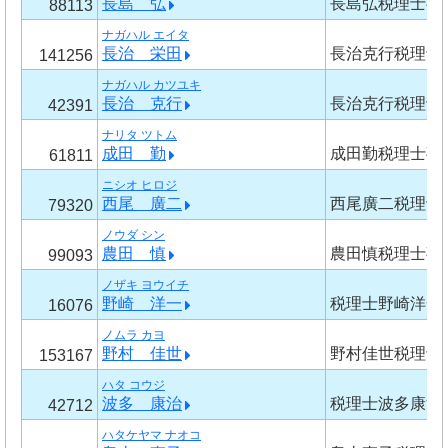
長島 弘
長島弘税理士事
88113
ナガハル エイタ
長治 栄田
長治克行税理士
141256
ナガハル カツユキ
長治 克行
長治克行税理士
42391
ナリタ ツトム
成田 勤
成田勤税理士事
61811
ニシオ ヒロジ
西尾 廣二
西尾廣二税理士
79320
ノウダ シン
農田 慎
農田慎税理士事
99093
ノザキ ヨウイチ
野崎 洋一
税理士野崎洋一
16076
ノムラ カヨ
野村 佳世
野村佳世税理士
153167
ハタ コウジ
波多 康治
税理士波多康治
42712
ハタケヤマ ナオコ