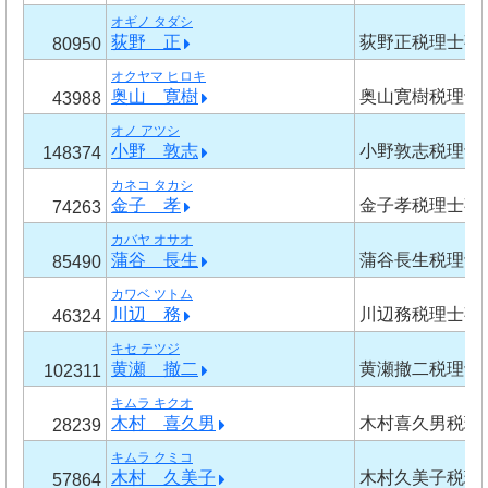
オギノ タダシ
荻野 正
荻野正税理士事
80950
オクヤマ ヒロキ
奥山 寛樹
奥山寛樹税理士
43988
オノ アツシ
小野 敦志
小野敦志税理士
148374
カネコ タカシ
金子 孝
金子孝税理士事
74263
カバヤ オサオ
蒲谷 長生
蒲谷長生税理士
85490
カワベ ツトム
川辺 務
川辺務税理士事
46324
キセ テツジ
黄瀬 撤二
黄瀬撤二税理士
102311
キムラ キクオ
木村 喜久男
木村喜久男税理
28239
キムラ クミコ
木村 久美子
木村久美子税理
57864