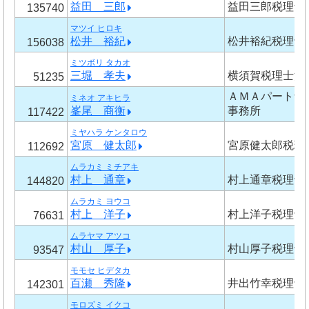
益田 三郎
益田三郎税理士
135740
マツイ ヒロキ
松井 裕紀
松井裕紀税理士
156038
ミツボリ タカオ
三堀 孝夫
横須賀税理士法
51235
ＡＭＡパートナ
ミネオ アキヒラ
峯尾 商衡
事務所
117422
ミヤハラ ケンタロウ
宮原 健太郎
宮原健太郎税理
112692
ムラカミ ミチアキ
村上 通章
村上通章税理士
144820
ムラカミ ヨウコ
村上 洋子
村上洋子税理士
76631
ムラヤマ アツコ
村山 厚子
村山厚子税理士
93547
モモセ ヒデタカ
百瀬 秀隆
井出竹幸税理士
142301
モロズミ イクコ