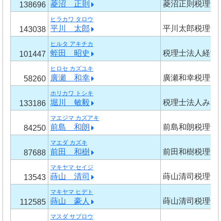
菱沼 正則
菱沼正則税理士
138696
ヒラカワ タロウ
平川 太郎
平川太郎税理士
143038
ヒルタ アキチカ
蛭田 昭史
税理士法人経営
101447
ヒロセ カズユキ
廣瀬 和幸
廣瀬和幸税理士
58260
ホリカワ トシキ
堀川 敏毅
税理士法人みか
133186
マエジマ カズアキ
前島 和朗
前島和朗税理士
84250
マエダ カズキ
前田 和樹
前田和樹税理士
87688
マキヤマ セイジ
蒔山 清司
蒔山清司税理士
13543
マキヤマ ヒデト
蒔山 豪人
蒔山清司税理士
112585
マスダ サブロウ