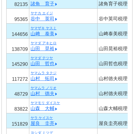
諸角 育子
諸角育子税理士
82135
ヤナカ エイジ
谷中 英司
谷中英司税理士
95365
ヤマザキ ヤスミ
山﨑 泰美
山﨑泰美税理士
144656
ヤマダ アキヒロ
山田 晃裕
山田晃裕税理士
138709
ヤマダ テツヤ
山田 哲也
山田哲也税理士
145290
ヤマムラ タクジ
山村 拓司
山村徳夫税理士
117272
ヤマムラ ノリオ
山村 德夫
山村德夫税理士
48729
ヤマモリ ダイスケ
山森 大輔
山森大輔税理士
83822
ヤラ ケイスケ
屋良 圭亮
屋良圭亮税理士
151829
ヨシダ ミツグ