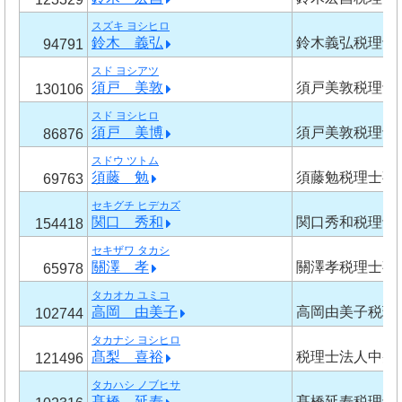
スズキ ヨシヒロ
鈴木 義弘
鈴木義弘税理士
94791
スド ヨシアツ
須戸 美敦
須戸美敦税理士
130106
スド ヨシヒロ
須戸 美博
須戸美敦税理士
86876
スドウ ツトム
須藤 勉
須藤勉税理士事
69763
セキグチ ヒデカズ
関口 秀和
関口秀和税理士
154418
セキザワ タカシ
關澤 孝
關澤孝税理士事
65978
タカオカ ユミコ
高岡 由美子
高岡由美子税理
102744
タカナシ ヨシヒロ
髙梨 喜裕
税理士法人中央
121496
タカハシ ノブヒサ
髙橋 延寿
髙橋延寿税理士