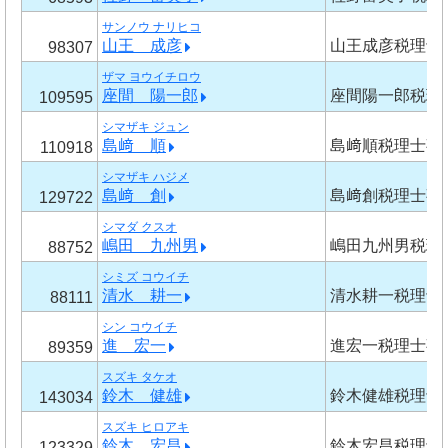
サンノウ ナリヒコ
山王 成彦
山王成彦税理士
98307
ザマ ヨウイチロウ
座間 陽一郎
座間陽一郎税理
109595
シマザキ ジュン
島﨑 順
島﨑順税理士事
110918
シマザキ ハジメ
島﨑 創
島﨑創税理士事
129722
シマダ クスオ
嶋田 九州男
嶋田九州男税理
88752
シミズ コウイチ
清水 耕一
清水耕一税理士
88111
シン コウイチ
進 宏一
進宏一税理士事
89359
スズキ タケオ
鈴木 健雄
鈴木健雄税理士
143034
スズキ ヒロアキ
鈴木 宏昌
鈴木宏昌税理士
123329