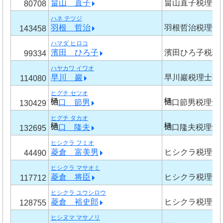
畠山 直子
畠山直子税理士
80708
ハネ テツジ
羽根 哲治
羽根哲治税理士
143458
ハマダ ヒロコ
濱田 ひろ子
濱田ひろ子税理
99334
ハヤカワ イワオ
早川 巖
早川巖税理士事
114080
ヒグチ セツオ
口 節男
口節男税理士
130429
ヒグチ タカオ
口 隆夫
口隆夫税理士
132695
ヒシクラ フミオ
菱倉 富美男
ヒシクラ税理士
44490
ヒシクラ マサオミ
菱倉 将臣
ヒシクラ税理士
117712
ヒシクラ ユウシロウ
菱倉 裕史郎
ヒシクラ税理士
128755
ヒシヌマ マサノリ