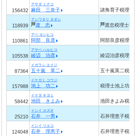
アサダ ミナコ
麻田 三奈子
諸角育子税理士
156432
アシワタリ タダシ
渡 忠
渡忠税理士事
118939
アベ ヨシヒコ
阿部 良彦
阿部良彦税理士
110861
アヤベ ハルヒコ
綾辺 治彦
綾辺治彦税理士
105538
イガラシ エイジ
五十嵐 英二
五十嵐英二税理
87364
イケガミ コウジ
池上 功二
税理士池上功二
157988
イケダ キヨミ
池田 きよみ
池田きよみ税理
58442
イシイ カズオ
石井 一男
石井理恵子税理
25210
イシイ リエコ
石井 理恵子
石井理恵子税理
124048