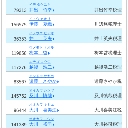
イデ タケユキ
井出 竹幸
井出竹幸税理士
79313
イトウ カオリ
伊藤 夏織
川辺務税理士事
156575
イノウエ ヒデオ
井上 英夫
井上英夫税理士
36353
ウメモト トオル
梅本 啓
梅本啓税理士事
119858
エチゴ コウジ
越後 浩二
越後浩二税理士
117276
エンドウ サヤカ
遠藤 さやか
遠藤さやか税理
83567
オイカワ シンヤ
及川 慎哉
及川慎哉税理士
145752
オオカワ キミエ
大川 喜美江
大川喜美江税理
96444
オオカワ ユウシ
大川 裕司
大川裕司税理士
141389