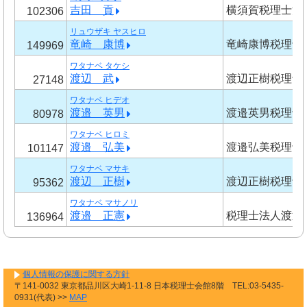
吉田 貢
横須賀税理士法
102306
リュウザキ ヤスヒロ
竜崎 康博
竜崎康博税理士
149969
ワタナベ タケシ
渡辺 武
渡辺正樹税理士
27148
ワタナベ ヒデオ
渡邉 英男
渡邉英男税理士
80978
ワタナベ ヒロミ
渡邉 弘美
渡邉弘美税理士
101147
ワタナベ マサキ
渡辺 正樹
渡辺正樹税理士
95362
ワタナベ マサノリ
渡邉 正憲
税理士法人渡辺
136964
個人情報の保護に関する方針
〒141-0032 東京都品川区大崎1-11-8 日本税理士会館8階 TEL:03-5435-
0931(代表) >>
MAP