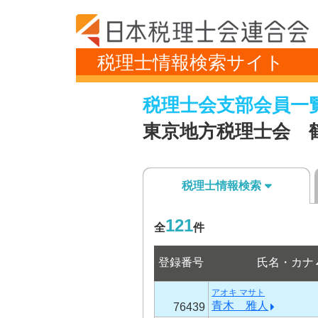
税理士情報検索サイト
税理士会支部会員一
東京地方税理士会 
税理士情報検索
121
全
件
登録番号
氏名・カナ
アオキ マサト
青木 雅人
76439