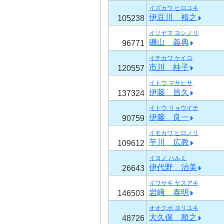
イズカワ ヒロユキ
伊豆川 裕之
105238
イソヤマ ヨシノリ
磯山 義典
96771
イチカワ ケイコ
市川 桂子
120557
イトウ マサヒサ
伊藤 昌久
137324
イトウ リョウイチ
伊藤 良一
90759
イモカワ ヒロノリ
芋川 広教
109612
イヨノ ハルミ
伊代野 治美
26643
イワサキ ヤスアキ
岩﨑 泰明
146503
オオクボ ヨリユキ
大久保 順之
48726