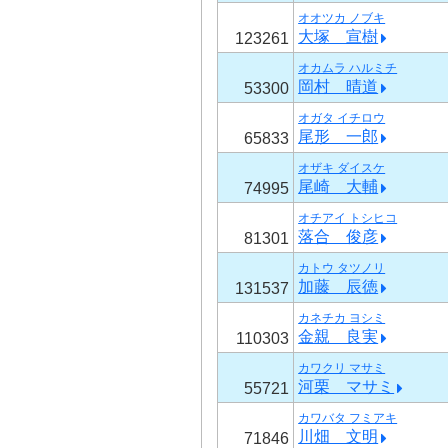
オオツカ ノブキ
大塚 宣樹
123261
オカムラ ハルミチ
岡村 晴道
53300
オガタ イチロウ
尾形 一郎
65833
オザキ ダイスケ
尾崎 大輔
74995
オチアイ トシヒコ
落合 俊彦
81301
カトウ タツノリ
加藤 辰徳
131537
カネチカ ヨシミ
金親 良実
110303
カワクリ マサミ
河栗 マサミ
55721
カワバタ フミアキ
川畑 文明
71846