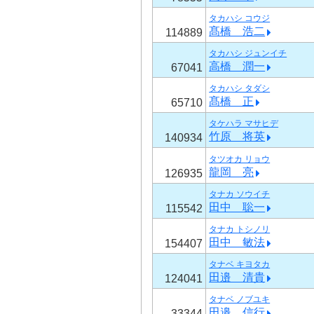
タカハシ コウジ
髙橋 浩二
114889
タカハシ ジュンイチ
高橋 潤一
67041
タカハシ タダシ
髙橋 正
65710
タケハラ マサヒデ
竹原 将英
140934
タツオカ リョウ
龍岡 亮
126935
タナカ ソウイチ
田中 聡一
115542
タナカ トシノリ
田中 敏法
154407
タナベ キヨタカ
田邉 清貴
124041
タナベ ノブユキ
田邉 信行
33344