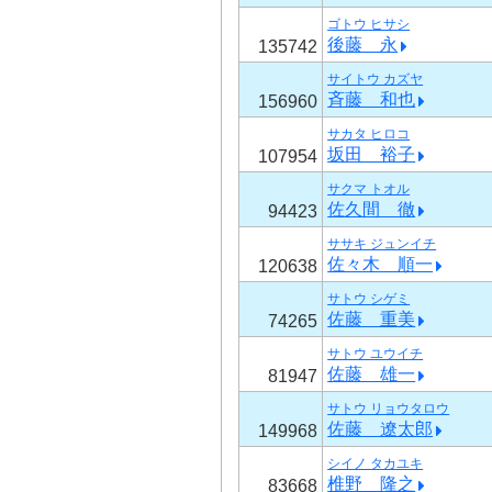
ゴトウ ヒサシ
後藤 永
135742
サイトウ カズヤ
斉藤 和也
156960
サカタ ヒロコ
坂田 裕子
107954
サクマ トオル
佐久間 徹
94423
ササキ ジュンイチ
佐々木 順一
120638
サトウ シゲミ
佐藤 重美
74265
サトウ ユウイチ
佐藤 雄一
81947
サトウ リョウタロウ
佐藤 遼太郎
149968
シイノ タカユキ
椎野 隆之
83668