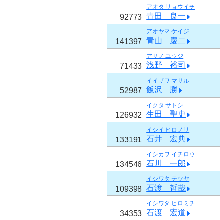
アオタ リョウイチ
青田 良一
92773
アオヤマ ケイジ
青山 慶二
141397
アサノ ユウジ
浅野 裕司
71433
イイザワ マサル
飯沢 勝
52987
イクタ サトシ
生田 聖史
126932
イシイ ヒロノリ
石井 宏典
133191
イシカワ イチロウ
石川 一郎
134546
イシワタ テツヤ
石渡 哲哉
109398
イシワタ ヒロミチ
石渡 宏道
34353