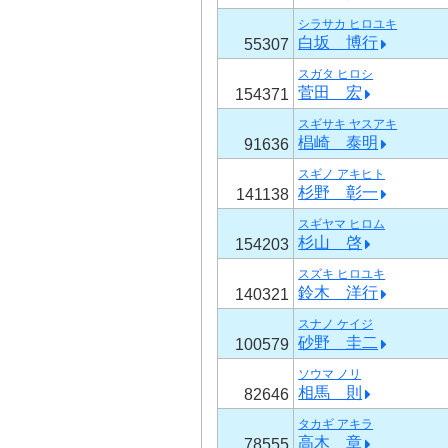
シラサカ ヒロユキ
白坂 博行
55307
スガタ ヒロシ
菅田 宏
154371
スギサキ ヤスアキ
椙崎 泰明
91636
スギノ アキヒト
杉野 彰一
141138
スギヤマ ヒロム
杉山 啓
154203
スズキ ヒロユキ
鈴木 洋行
140321
スナノ ケイジ
砂野 圭二
100579
ソウマ ノリ
相馬 則
82646
タカギ アキラ
高木 章
78555