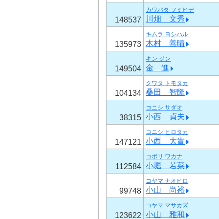
カワバタ フミヒデ
川畑 文秀
148537
キムラ ヨシハル
木村 善晴
135973
キン ジン
金 進
149504
クワタ トモタカ
桑田 智隆
104134
コニシ サダオ
小西 貞夫
38315
コニシ ヒロタカ
小西 大貴
147121
コボリ ワカナ
小堀 若菜
112584
コヤマ ナオヒロ
小山 尚裕
99748
コヤマ マサカズ
小山 雅和
123622