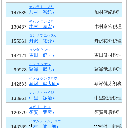
カムラ トモノリ
加村 智紀
加村智紀税理士
147885
キムラ ヨシヒロ
木村 嘉宏
木村嘉宏税理士
130437
タンザワ ユウスケ
丹沢 祐介
丹沢祐介税理士
155061
ヨシダ ケンジ
吉田 健司
吉田健司税理士
142121
イノセ タケシ
猪瀬 武志
猪瀬武志税理士
99928
イノセ ケンタロウ
猪瀬 健太朗
猪瀬健太朗税理
142633
ナカザト セイジ
中里 誠治
中里誠治税理士
133961
スガ トヨヒコ
須賀 豊彦
須賀豊彦税理士
120379
イマムラ ケンジロウ
村 健二朗
村健二朗税理
148389