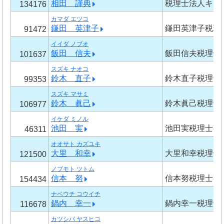
相田 謹典
税理士法人キー
134176
カマダ エツコ
鎌田 英津子
鎌田英津子税理
91472
イイダ ノブオ
飯田 信夫
飯田信夫税理士
101637
スズキ ナオコ
鈴木 直子
鈴木直子税理士
99353
スズキ マサミ
鈴木 眞己
鈴木眞己税理士
106977
イケダ ミノル
池田 実
池田実税理士事
46311
オオサト カズユキ
大里 和幸
大里和幸税理士
121500
ノブモト ツトム
信本 努
信本努税理士事
154434
ナベウチ コウイチ
鍋内 幸一
鍋内幸一税理士
116678
カツシバ ヤスヒコ