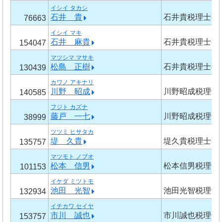
イシイ タカシ
石井 貴
石井貴税理士事
76663
イシイ マキ
石井 麻貴
石井貴税理士事
154047
マツシマ マサキ
松島 正樹
石井貴税理士事
130439
カワノ アキナリ
川野 昭成
川野昭成税理士
140585
フジト カズナ
藤戸 一七
川野昭成税理士
38999
ツツミ ヒサタカ
堤 久貴
堤久貴税理士事
135757
マツモト ノブオ
松本 信男
松本信男税理士
101153
イケダ ミツトモ
池田 光智
池田光智税理士
132934
イチカワ セイヤ
市川 誠也
市川誠也税理士
153757