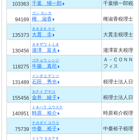
千葉 愼一郎
千葉愼一郎税理
103363
ゴン ヨシカ
権 淑香
権淑香税理士事
94169
オオヌキ ケイ
大貫 圭
大貫圭税理士事
135373
タキザワ トミオ
瀧澤 富夫
瀧澤富夫税理士
130456
Ａ－ＣＯＮＮＥ
ゴチョウ シンジ
牛腸 真司
フィス
118275
イシダ ヒデミツ
石田 秀光
税理士法人日當
131489
カナイ アヤコ
金井 綾子
税理士法人日當
155456
トキハラ ユウスケ
時原 裕介
時原裕介税理士
140951
ナカダイ ユウコ
中臺 裕子
中臺裕子税理士
75739
イトウ タカアキ