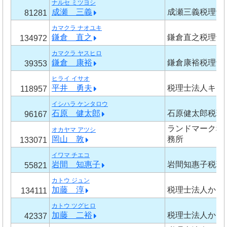
ナルセ ミツヨシ
成瀬 三義
成瀬三義税理士
81281
カマクラ ナオユキ
鎌倉 直之
鎌倉直之税理士
134972
カマクラ ヤスヒロ
鎌倉 康裕
鎌倉康裕税理士
39353
ヒライ イサオ
平井 勇夫
税理士法人キー
118957
イシハラ ケンタロウ
石原 健太郎
石原健太郎税理
96167
ランドマーク税
オカヤマ アツシ
岡山 敦
務所
133071
イワマ チエコ
岩間 知惠子
岩間知惠子税理
55821
カトウ ジュン
加藤 淳
税理士法人かと
134111
カトウ ツグヒロ
加藤 二裕
税理士法人かと
42337