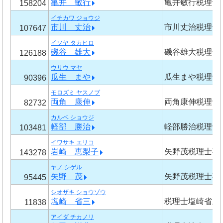
亀井 敏行
亀井敏行税理士
158204
イチカワ ジョウジ
市川 丈治
市川丈治税理士
107647
イソヤ タカヒロ
磯谷 雄大
磯谷雄大税理士
126188
ウリウ マヤ
瓜生 まや
瓜生まや税理士
90396
モロズミ ヤスノブ
両角 康伸
両角康伸税理士
82732
カルベ ショウジ
軽部 勝治
軽部勝治税理士
103481
イワサキ エリコ
岩崎 恵梨子
矢野茂税理士事
143278
ヤノ シゲル
矢野 茂
矢野茂税理士事
95445
シオザキ ショウゾウ
塩崎 省三
税理士塩崎省三
11838
アイダ チカノリ