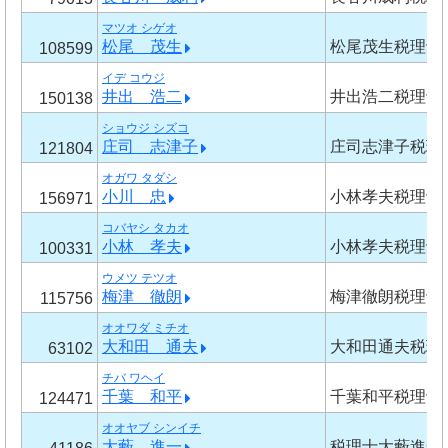
マツオ シゲオ
松尾 茂生
松尾茂生税理士
108599
イデ コウジ
井出 浩二
井出浩二税理士
150138
ショウジ シズコ
庄司 志津子
庄司志津子税理
121804
オガワ タダシ
小川 忠
小林孝夫税理士
156971
コバヤシ タカオ
小林 孝夫
小林孝夫税理士
100331
ウメツ テツオ
梅津 徹朗
梅津徹朗税理士
115756
オオワダ ミチオ
大和田 通夫
大和田通夫税理
63102
チバ ワヘイ
千葉 和平
千葉和平税理士
124471
オオヤブ シンイチ
大藪 進一
税理士大藪進一