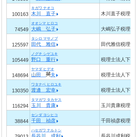
キガワ ナオコ
木川 直子
木川直子税理士
100163
オオシマ ヒロコ
大嶋 弘子
大嶋弘子税理士
74549
タシロ マサノブ
田代 雅信
田代雅信税理士
125597
ノグチ シゲユキ
野口 重行
税理士法人下山
105449
ヤマダ ヒデオ
山田
夫
税理士法人下山
148694
ワタナベ ヒロユキ
渡邊 宏幸
税理士法人下山
130350
タマガワ タカヤス
玉川 貴康
玉川貴康税理士
116294
センダ ヨシヒコ
千田 禎彦
千田禎彦税理士
38844
ハセガワ ナルトシ
長谷川 成利
長谷川成利税理
79013