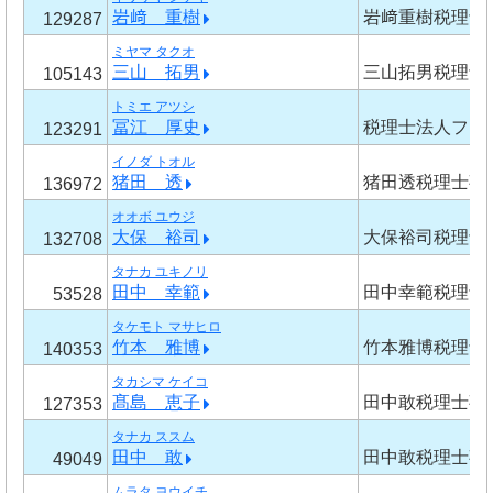
岩﨑 重樹
岩﨑重樹税理士
129287
ミヤマ タクオ
三山 拓男
三山拓男税理士
105143
トミエ アツシ
冨江 厚史
税理士法人フォ
123291
イノダ トオル
猪田 透
猪田透税理士事
136972
オオボ ユウジ
大保 裕司
大保裕司税理士
132708
タナカ ユキノリ
田中 幸範
田中幸範税理士
53528
タケモト マサヒロ
竹本 雅博
竹本雅博税理士
140353
タカシマ ケイコ
髙島 恵子
田中敢税理士事
127353
タナカ ススム
田中 敢
田中敢税理士事
49049
ムラタ ヨウイチ