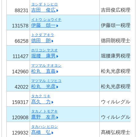
ヨシダ トシヒロ
吉田 俊広
吉田俊広税理士
88231
イトウ ショウイチ
伊藤 頌一
伊藤頌一税理士
131578
トクダ アキラ
德田 朗
德田朗税理士事
66258
ホリコシ ヤスオ
堀腰 康男
堀腰康男税理士
111427
マツマル ナオヨシ
松丸 直義
松丸光彦税理士
142960
マツマル ミツヒコ
松丸 光彦
松丸光彦税理士
42022
タカク リキ
髙久 力
ウィルレグルス
159317
タカノ トモアキ
鷹野 友亮
ウィルレグルス
120908
タカハシ ヒロシ
髙橋 弘
髙橋弘税理士事
129932