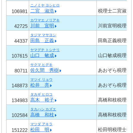
ニノミヤ ヨシヒロ
二宮 淑浩
税理士二宮淑浩
106981
カワマエ ノリアキ
川前 宣明
川前宣明税理士
42725
タジマ マサヨシ
田島 正義
田島正義税理士
44337
ヤマグチ トシナリ
山口 敏成
山口敏成税理士
107615
サクマ ヒデキ
佐久間 秀樹
あおぞら税理士
80711
マツイ リョウ
松井 亮
あおぞら税理士
148873
タカギ ヒロコ
高木 裕子
高橋和枝税理士
134983
タカハシ カズエ
高橋 和枝
高橋和枝税理士
102584
マツダ アキラ
松田 明
松田明税理士事
151222