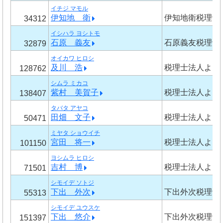
イチジ マモル
伊知地 衛
伊知地衛税理士
34312
イシハラ ヨシトモ
石原 義友
石原義友税理士
32879
オイカワ ヒロシ
及川 浩
税理士法人よし
128762
シムラ ミカコ
紫村 美賀子
税理士法人よし
138407
タバタ アヤコ
田畑 文子
税理士法人よし
50471
ミヤタ ショウイチ
宮田 将一
税理士法人よし
101150
ヨシムラ ヒロシ
吉村 博
税理士法人よし
71501
シモイデ ソトジ
下出 外次
下出外次税理士
55313
シモイデ ユウスケ
下出 悠介
下出外次税理士
151397