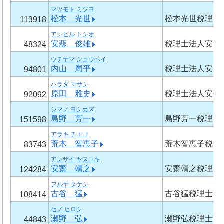
マツモト ミツヨ
松本 光世
松本光世税理士
113918
アンビル トシオ
安蒜 俊雄
税理士法人安蒜
48324
ウチヤマ シュウヘイ
内山 周平
税理士法人安蒜
94801
ハラダ マサシ
原田 雅史
税理士法人安蒜
92092
シマノ ヨシカズ
島野 芳一
島野芳一税理士
151598
アラキ チエコ
荒木 智恵子
荒木智恵子税理
83743
アンザイ ヤスユキ
安齋 靖之
安齋靖之税理士
124284
フルヤ タケシ
古谷 猛
古谷猛税理士事
108414
セノ ヒロシ
瀬野 弘
瀬野弘税理士事
44843