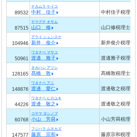
ナカムラ ケイコ
中村 佳子
中村佳子税理士
89532
ヤマグチ オサム
山口 修
山口修税理士事
87515
アライ シュンスケ
新井 俊介
新井俊介税理士
104946
ワタナベ マサコ
渡邊 雅子
渡邊雅子税理士
50961
タカハシ アツシ
髙橋 敦
髙橋敦税理士事
128165
ワタナベ アニ
渡邊 愛仁
渡邊敬之税理士
148876
ワタナベ ヒロユキ
渡邊 敬之
渡邊敬之税理士
44226
コヤマ ヨシノブ
小山 芳曻
小山芳曻税理士
60768
フジハラ ムネカズ
藤原 宗和
藤原宗和税理士
147577