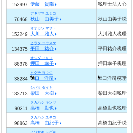
伊藤 貴陽
税理士法人心 
152997
アキヤマ ユミコ
秋山 由美子
秋山由美子税理
76468
オオカワ マサト
大川 雅人
大川雅人税理士
152249
ヒラタ ユウスケ
平田 祐介
平田祐介税理士
134375
オシダ ユキコ
押田 幸子
押田幸子税理士
88378
ヒグチ ヨウジ
口 洋司
口洋司税理士
38284
シバタ ダイキ
柴田 大樹
柴田大樹税理士
133713
タカハシ キンヤ
高橋 勤也
高橋勤也税理士
90211
タカハシ ユキコ
高橋 由紀子
高橋由紀子税理
98863
イワサキ シゲキ