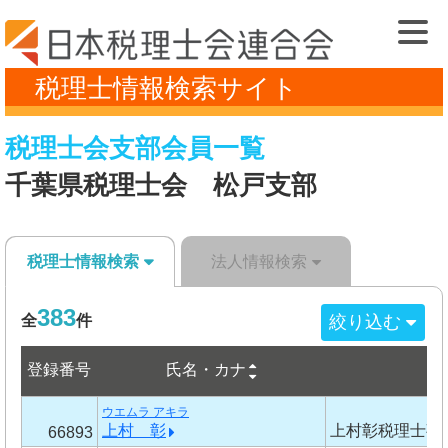
税理士情報検索サイト
税理士会支部会員一覧
千葉県税理士会 松戸支部
税理士情報検索
法人情報検索
383
絞り込む
全
件
登録番号
氏名・カナ
事
ウエムラ アキラ
上村 彰
上村彰税理士事
66893