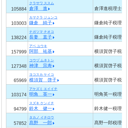
クラサワ ススム
倉澤 進
倉澤進税理士事
105884
カマクラ ジュンコ
鎌倉 純子
鎌倉純子税理士
103003
ナガツマ ナオコ
長妻 直子
鎌倉純子税理士
138224
アベ ユウキ
阿部 祐基
横須賀啓子税理
157999
コウヅ ムネトシ
神津 宗寿
横須賀啓子税理
127348
ヨコスカ ケイコ
横須賀 啓子
横須賀啓子税理
65969
アケズミ エイイチ
明角 英一
明角英一税理士
103174
スズキ ケンイチ
鈴木 健一
鈴木健一税理士
94799
タカノ イチロウ
髙野 一郎
髙野一郎税理士
57852