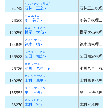
イシバヤシ マサユキ
石林 正之
石林正之税理士
91743
タニ エイコ
谷 英子
谷英子税理士事
78566
ヨコオ タイスケ
横尾 太亮
横尾太亮税理士
129250
スズキ サトシ
鈴木 聡
鈴木聡税理士事
144645
シバタ トモヒロ
柴田 知宏
柴田知宏税理士
156583
オガワ ヤエコ
小川 八重子
小川八重子税理
76736
カミムラ ヤスシ
上村 康史
上村康史税理士
140250
タイラ マサノリ
平 正法
平 正法税理士
155553
キムラ ヒロシ
木村 宏
木村宏税理士事
36270