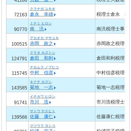
41186
クラナガ ユキオ
倉永 幸雄
税理士倉永 幸
72163
ミナミ ヒロシ
南 汎
南汎税理士事務
90770
アカオカ マサユキ
赤岡 政之
赤岡政之税理士
100515
クラタ カズトシ
倉田 和利
倉田和利税理士
124791
ナカムラ ノブヒコ
中村 信彦
中村信彦税理士
115745
キクチ カズシ
菊地 一志
菊地一志税理士
143585
イチカワ ヒロシ
市川 浩
市川浩税理士事
91741
サトウ ヤスヒト
佐藤 康仁
佐藤康仁税理士
139566
マツウラ ヨシコ