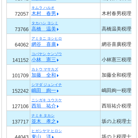
キムラ ハルオ
木村 春男
木村春男税理士
72057
タカハシ ヨシミ
高橋 温美
高橋温美税理士
73766
アミタニ ヨシヒロ
網谷 喜廣
網谷喜廣税理士
64062
コバヤシ ケンゾウ
小林 憲三
小林憲三税理士
141152
カトウ マサカズ
加藤 全和
加藤全和税理士
101709
シマダ ジュンイチ
嶋田 絢一
嶋田絢一税理士
152242
ニシガキ ユウスケ
西垣 祐介
西垣祐介税理士
127106
ナミキ タカシ
並木 孝之
坂の上税理士法
137717
ヒガシヤマ ヒロシ
東山 洋
坂の上税理士法
44043