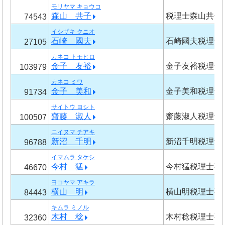
モリヤマ キョウコ
森山 共子
税理士森山共子
74543
イシザキ クニオ
石崎 國夫
石崎國夫税理士
27105
カネコ トモヒロ
金子 友裕
金子友裕税理士
103979
カネコ ミワ
金子 美和
金子美和税理士
91734
サイトウ ヨシト
齋藤 淑人
齋藤淑人税理士
100507
ニイヌマ チアキ
新沼 千明
新沼千明税理士
96788
イマムラ タケシ
今村 猛
今村猛税理士事
46670
ヨコヤマ アキラ
横山 明
横山明税理士事
84443
キムラ ミノル
木村 稔
木村稔税理士事
32360