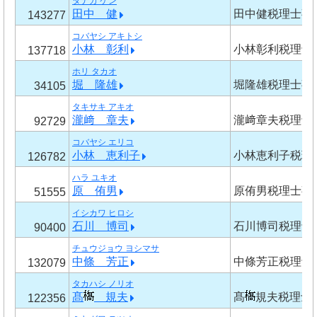
タナカ ケン
田中 健
田中健税理士事
143277
コバヤシ アキトシ
小林 彰利
小林彰利税理士
137718
ホリ タカオ
堀 隆雄
堀隆雄税理士事
34105
タキサキ アキオ
瀧﨑 章夫
瀧﨑章夫税理士
92729
コバヤシ エリコ
小林 恵利子
小林恵利子税理
126782
ハラ ユキオ
原 侑男
原侑男税理士事
51555
イシカワ ヒロシ
石川 博司
石川博司税理士
90400
チュウジョウ ヨシマサ
中條 芳正
中條芳正税理士
132079
タカハシ ノリオ
髙
規夫
髙
規夫税理士
122356