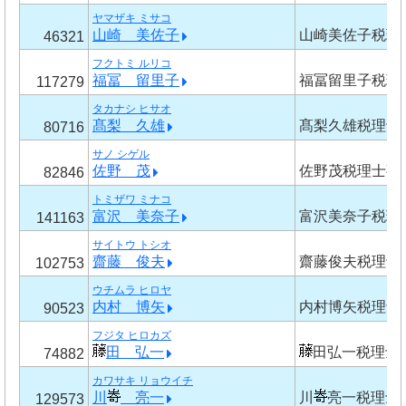
ヤマザキ ミサコ
山崎 美佐子
山崎美佐子税理
46321
フクトミ ルリコ
福冨 留里子
福冨留里子税理
117279
タカナシ ヒサオ
髙梨 久雄
髙梨久雄税理士
80716
サノ シゲル
佐野 茂
佐野茂税理士事
82846
トミザワ ミナコ
富沢 美奈子
富沢美奈子税理
141163
サイトウ トシオ
齋藤 俊夫
齋藤俊夫税理士
102753
ウチムラ ヒロヤ
内村 博矢
内村博矢税理士
90523
フジタ ヒロカズ
田 弘一
田弘一税理士
74882
カワサキ リョウイチ
川
亮一
川
亮一税理士
129573