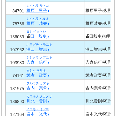
シイハラ サトコ
椎原 里子
椎原里子税理士
84701
シイハラ ハルオ
椎原 晴夫
椎原晴夫税理士
78766
ヨシダ タケシ
田 毅史
田毅史税理士
136039
ホラグチ トモユキ
洞口 智志
洞口智志税理士
107962
シシクラ ノブユキ
宍倉 信行
宍倉信行税理士
103980
ムシャ マサミ
武者 政実
武者政実税理士
74161
フルウチ カズキ
古内 宗希
古内宗希税理士
131575
カワキタ タカノリ
川北 貴則
川北貴則税理士
136890
イワモト ミツヨ
岩本 光代
岩本光代税理士
127164