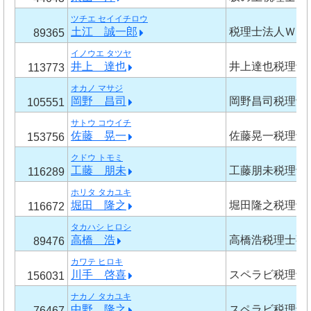
ツチエ セイイチロウ
土江 誠一郎
税理士法人ＷＩ
89365
イノウエ タツヤ
井上 達也
井上達也税理士
113773
オカノ マサジ
岡野 昌司
岡野昌司税理士
105551
サトウ コウイチ
佐藤 晃一
佐藤晃一税理士
153756
クドウ トモミ
工藤 朋未
工藤朋未税理士
116289
ホリタ タカユキ
堀田 隆之
堀田隆之税理士
116672
タカハシ ヒロシ
高橋 浩
高橋浩税理士事
89476
カワテ ヒロキ
川手 啓喜
スペラビ税理士
156031
ナカノ タカユキ
中野 隆之
スペラビ税理士
76467