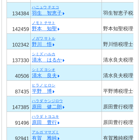
ハニュウ チエコ
羽生 智恵子
羽生智恵子税理
134384
ノモト チサト
野本 知聖
野本知聖税理士
142459
ノガワ サトル
野川 悟
野川悟税理士事
102342
シミズ ハルカ
清水 はるか
清水良夫税理士
137330
シミズ ヨシオ
清水 良夫
清水良夫税理士
40506
ヒラノ ヒロシ
平野 博
平野博税理士事
87435
ハラダ ケンジロウ
原田 健二朗
原田豊行税理士
147385
ハラダ トヨユキ
原田 豊行
原田豊行税理士
91496
アルガ マサズミ
有賀 雅純
有賀雅純税理士
92941