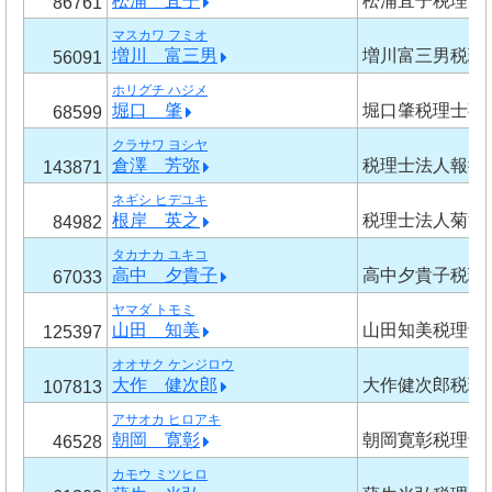
松浦 宜子
松浦宜子税理士
86761
マスカワ フミオ
増川 富三男
増川富三男税理
56091
ホリグチ ハジメ
堀口 肇
堀口肇税理士事
68599
クラサワ ヨシヤ
倉澤 芳弥
税理士法人報徳
143871
ネギシ ヒデユキ
根岸 英之
税理士法人菊池
84982
タカナカ ユキコ
高中 夕貴子
高中夕貴子税理
67033
ヤマダ トモミ
山田 知美
山田知美税理士
125397
オオサク ケンジロウ
大作 健次郎
大作健次郎税理
107813
アサオカ ヒロアキ
朝岡 寛彰
朝岡寛彰税理士
46528
カモウ ミツヒロ