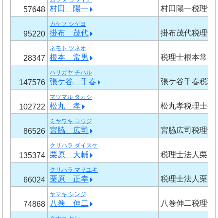
村田 陽一
村田陽一税理士
57648
カケフ シゲヨ
掛布 茂代
掛布茂代税理士
95220
ネモト ツネオ
根本 常男
税理士根本常男
28347
ハリガヤ チハル
張ケ谷 千春
張ケ谷千春税理
147576
マツマル タカシ
松丸 孝
松丸孝税理士事
102722
ミヤワキ コウジ
宮脇 広司
宮脇広司税理士
86526
クリハラ ダイスケ
栗原 大輔
税理士法人栗原
135374
クリハラ マサユキ
栗原 正幸
税理士法人栗原
66024
ヤマキ シンジ
八巻 伸二
八巻伸二税理士
74868