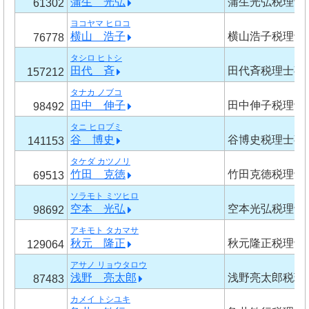
蒲生 光弘
蒲生光弘税理士
61302
ヨコヤマ ヒロコ
横山 浩子
横山浩子税理士
76778
タシロ ヒトシ
田代 斉
田代斉税理士事
157212
タナカ ノブコ
田中 伸子
田中伸子税理士
98492
タニ ヒロブミ
谷 博史
谷博史税理士事
141153
タケダ カツノリ
竹田 克徳
竹田克徳税理士
69513
ソラモト ミツヒロ
空本 光弘
空本光弘税理士
98692
アキモト タカマサ
秋元 隆正
秋元隆正税理士
129064
アサノ リョウタロウ
浅野 亮太郎
浅野亮太郎税理
87483
カメイ トシユキ