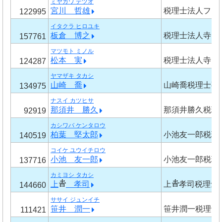
ミヤガワ テツオ
宮川 哲雄
税理士法人フォ
122995
イタクラ ヒロユキ
板倉 博之
税理士法人寺田
157761
マツモト ミノル
松本 実
税理士法人寺田
124287
ヤマザキ タカシ
山崎 喬
山崎喬税理士事
134975
ナスイ カツヒサ
那須井 勝久
那須井勝久税理
92919
カシワバ ケンタロウ
柏葉 堅太郎
小池友一郎税理
140519
コイケ ユウイチロウ
小池 友一郎
小池友一郎税理
137716
カミヨシ タカシ
上
孝司
上
孝司税理士
144660
ササイ ジュンイチ
笹井 潤一
笹井潤一税理士
111421