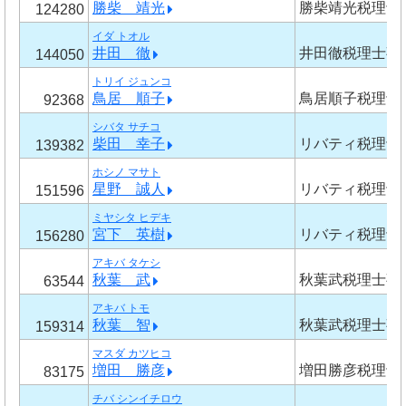
勝柴 靖光
勝柴靖光税理士
124280
イダ トオル
井田 徹
井田徹税理士事
144050
トリイ ジュンコ
鳥居 順子
鳥居順子税理士
92368
シバタ サチコ
柴田 幸子
リバティ税理士
139382
ホシノ マサト
星野 誠人
リバティ税理士
151596
ミヤシタ ヒデキ
宮下 英樹
リバティ税理士
156280
アキバ タケシ
秋葉 武
秋葉武税理士事
63544
アキバ トモ
秋葉 智
秋葉武税理士事
159314
マスダ カツヒコ
増田 勝彦
増田勝彦税理士
83175
チバ シンイチロウ