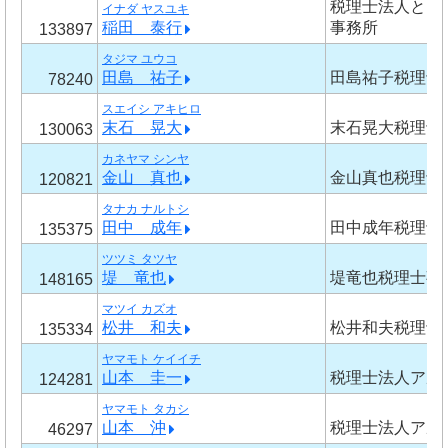
税理士法人とど
イナダ ヤスユキ
稲田 泰行
事務所
133897
タジマ ユウコ
田島 祐子
田島祐子税理士
78240
スエイシ アキヒロ
末石 晃大
末石晃大税理士
130063
カネヤマ シンヤ
金山 真也
金山真也税理士
120821
タナカ ナルトシ
田中 成年
田中成年税理士
135375
ツツミ タツヤ
堤 竜也
堤竜也税理士事
148165
マツイ カズオ
松井 和夫
松井和夫税理士
135334
ヤマモト ケイイチ
山本 圭一
税理士法人アル
124281
ヤマモト タカシ
山本 沖
税理士法人アル
46297