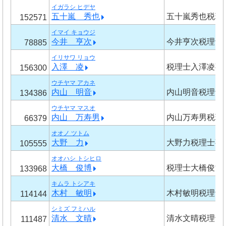
イガラシ ヒデヤ
五十嵐 秀也
五十嵐秀也税理
152571
イマイ キョウジ
今井 亨次
今井亨次税理士
78885
イリサワ リョウ
入澤 凌
税理士入澤凌事
156300
ウチヤマ アカネ
内山 明音
内山明音税理士
134386
ウチヤマ マスオ
内山 万寿男
内山万寿男税理
66379
オオノ ツトム
大野 力
大野力税理士事
105555
オオハシ トシヒロ
大橋 俊博
税理士大橋俊博
133968
キムラ トシアキ
木村 敏明
木村敏明税理士
114144
シミズ フミハル
清水 文晴
清水文晴税理士
111487