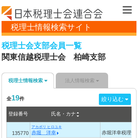
税理士情報検索サイト
税理士会支部会員一覧
関東信越税理士会 柏崎支部
税理士情報検索
法人情報検索
19
絞り込む
全
件
登録番号
氏名・カナ
事
アカボリ ヒロユキ
赤堀 洋幸
赤堀洋幸税理士
135770