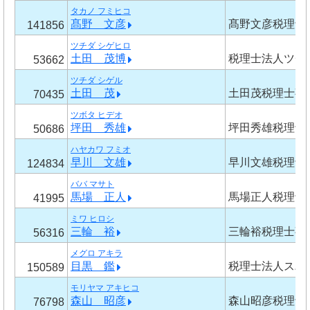
タカノ フミヒコ
髙野 文彦
髙野文彦税理士
141856
ツチダ シゲヒロ
土田 茂博
税理士法人ツチ
53662
ツチダ シゲル
土田 茂
土田茂税理士事
70435
ツボタ ヒデオ
坪田 秀雄
坪田秀雄税理士
50686
ハヤカワ フミオ
早川 文雄
早川文雄税理士
124834
ババ マサト
馬場 正人
馬場正人税理士
41995
ミワ ヒロシ
三輪 裕
三輪裕税理士事
56316
メグロ アキラ
目黒 鑑
税理士法人スバ
150589
モリヤマ アキヒコ
森山 昭彦
森山昭彦税理士
76798