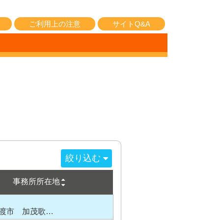
ご利用上の注意
サイトQ&A
絞り込む
事務所所在地
渡市 加茂歌…