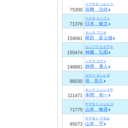
イワサキ ハルミツ
岩﨑 治光
75300
ウスキ トシフミ
臼木 敏文
71378
カジタ フジオ
梶田 富士雄
154061
カンゾウ ヒロアキ
神藏 弘昭
155474
シズマ ユウト
静間 勇人
148881
ホウリ ヨシヒサ
祝 良久
96030
ホンマ シュンイチ
本間 旬一
111471
ヤマモト トシヒコ
山本 敏彦
71775
ヤマモト マモル
山本 守
95073