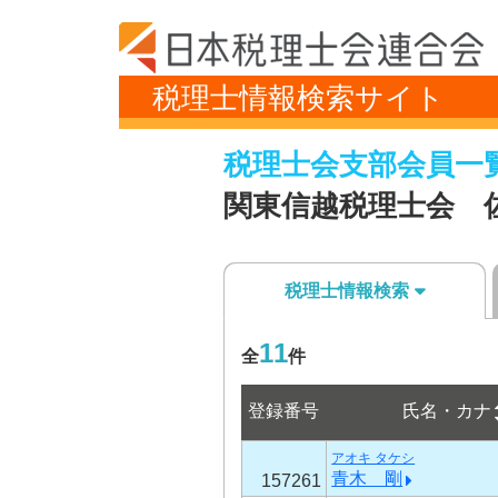
税理士情報検索サイト
税理士会支部会員一
関東信越税理士会 
税理士情報検索
11
全
件
登録番号
氏名・カナ
アオキ タケシ
青木 剛
157261