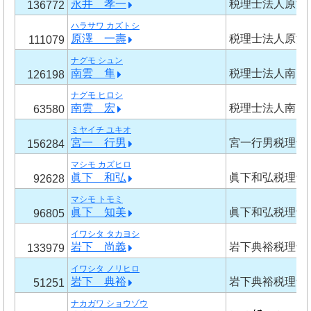
永井 孝一
税理士法人原澤
136772
ハラサワ カズトシ
原澤 一壽
税理士法人原澤
111079
ナグモ シュン
南雲 隼
税理士法人南雲
126198
ナグモ ヒロシ
南雲 宏
税理士法人南雲
63580
ミヤイチ ユキオ
宮一 行男
宮一行男税理士
156284
マシモ カズヒロ
眞下 和弘
眞下和弘税理士
92628
マシモ トモミ
眞下 知美
眞下和弘税理士
96805
イワシタ タカヨシ
岩下 尚義
岩下典裕税理士
133979
イワシタ ノリヒロ
岩下 典裕
岩下典裕税理士
51251
ナカガワ ショウゾウ