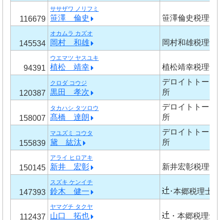
ササザワ ノリフミ
笹澤 倫史
笹澤倫史税理士
116679
オカムラ カズオ
岡村 和雄
岡村和雄税理士
145534
ウエマツ ヤスユキ
植松 靖幸
植松靖幸税理士
94391
デロイトトーマ
クロダ コウジ
黒田 孝次
所
120387
デロイトトーマ
タカハシ タツロウ
髙橋 達朗
所
158007
デロイトトーマ
マユズミ コウタ
黛 紘汰
所
155839
アライ ヒロアキ
新井 宏彰
新井宏彰税理士
150145
スズキ ケンイチ
鈴木 健一
･本郷税理士
147393
ヤマグチ タクヤ
山口 拓也
・本郷税理士
112437