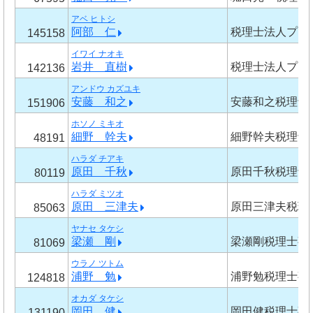
アベ ヒトシ
阿部 仁
税理士法人プロ
145158
イワイ ナオキ
岩井 直樹
税理士法人プロ
142136
アンドウ カズユキ
安藤 和之
安藤和之税理士
151906
ホソノ ミキオ
細野 幹夫
細野幹夫税理士
48191
ハラダ チアキ
原田 千秋
原田千秋税理士
80119
ハラダ ミツオ
原田 三津夫
原田三津夫税理
85063
ヤナセ タケシ
梁瀬 剛
梁瀬剛税理士事
81069
ウラノ ツトム
浦野 勉
浦野勉税理士事
124818
オカダ タケシ
岡田 健
岡田健税理士事
131190