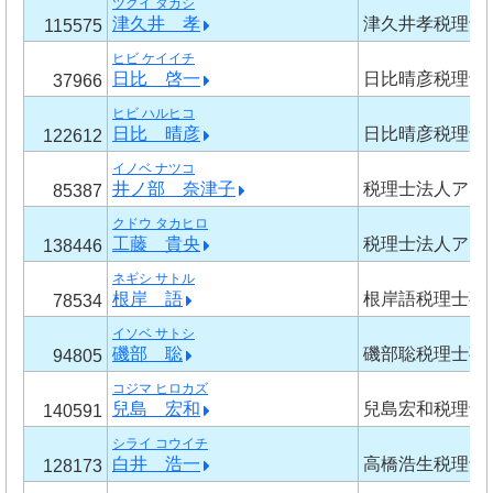
ツクイ タカシ
津久井 孝
津久井孝税理士
115575
ヒビ ケイイチ
日比 啓一
日比晴彦税理士
37966
ヒビ ハルヒコ
日比 晴彦
日比晴彦税理士
122612
イノベ ナツコ
井ノ部 奈津子
税理士法人アイ
85387
クドウ タカヒロ
工藤 貴央
税理士法人アイ
138446
ネギシ サトル
根岸 語
根岸語税理士事
78534
イソベ サトシ
磯部 聡
磯部聡税理士事
94805
コジマ ヒロカズ
兒島 宏和
兒島宏和税理士
140591
シライ コウイチ
白井 浩一
高橋浩生税理士
128173