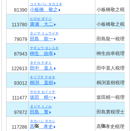
コイタバシ タカユキ
小板橋 敬之
小板橋敬之税理
81390
ヒロセ ダイジ
廣瀬 大二
小板橋敬之税理
113780
タジマ リュウイチ
田島 龍一
田島龍一税理士
79079
ヤギュウ ヨシユキ
栁生 由幸
栁生由幸税理士
87943
タナカ ナオト
田中 直人
田中直人税理士
122613
キリブチ ナオキ
桐渕 直樹
桐渕直樹税理士
93012
サカタ セイイチ
坂田 精一
坂田精一税理士
111477
タジマ ミノル
田島 實
田島實税理士事
97872
タカハシ タカシ
髙
孝史
髙
孝史税理士
117286