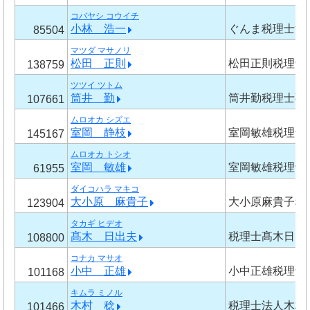
コバヤシ コウイチ
小林 浩一
ぐんま税理士法
85504
マツダ マサノリ
松田 正則
松田正則税理士
138759
ツツイ ツトム
筒井 勤
筒井勤税理士事
107661
ムロオカ シズエ
室岡 静枝
室岡敏雄税理士
145167
ムロオカ トシオ
室岡 敏雄
室岡敏雄税理士
61955
ダイコハラ マキコ
大小原 麻貴子
大小原麻貴子税
123904
タカギ ヒデオ
髙木 日出夫
税理士髙木日出
108800
コナカ マサオ
小中 正雄
小中正雄税理士
101168
キムラ ミノル
木村 稔
税理士法人木村
101466