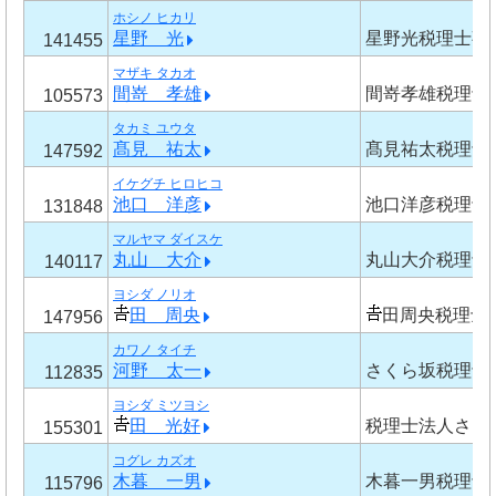
ホシノ ヒカリ
星野 光
星野光税理士事
141455
マザキ タカオ
間嵜 孝雄
間嵜孝雄税理士
105573
タカミ ユウタ
髙見 祐太
髙見祐太税理士
147592
イケグチ ヒロヒコ
池口 洋彦
池口洋彦税理士
131848
マルヤマ ダイスケ
丸山 大介
丸山大介税理士
140117
ヨシダ ノリオ
田 周央
田周央税理士
147956
カワノ タイチ
河野 太一
さくら坂税理士
112835
ヨシダ ミツヨシ
田 光好
税理士法人さく
155301
コグレ カズオ
木暮 一男
木暮一男税理士
115796