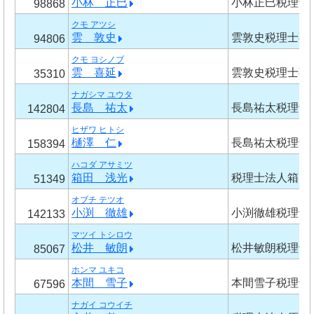
小林 正巳
小林正巳税理士
98868
クモ アツシ
雲 敦史
雲敦史税理士事
94806
クモ ヨシノブ
雲 喜延
雲敦史税理士事
35310
ナガシマ ユウタ
長島 祐太
長島祐太税理士
142804
ヒザワ ヒトシ
樋澤 仁
長島祐太税理士
158394
ハコダ アサミツ
箱田 浅光
税理士法人箱田
51349
オブチ テツオ
小渕 徹雄
小渕徹雄税理士
142133
マツイ トシロウ
松井 敏朗
松井敏朗税理士
85067
ホンマ ユキコ
本間 雪子
本間雪子税理士
67596
ナガイ コウイチ