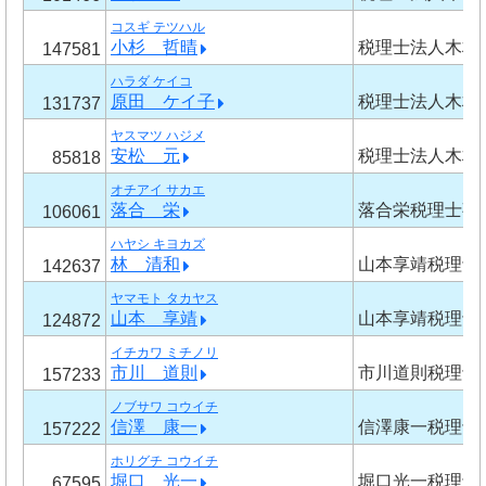
コスギ テツハル
小杉 哲晴
税理士法人木村
147581
ハラダ ケイコ
原田 ケイ子
税理士法人木村
131737
ヤスマツ ハジメ
安松 元
税理士法人木村
85818
オチアイ サカエ
落合 栄
落合栄税理士事
106061
ハヤシ キヨカズ
林 清和
山本享靖税理士
142637
ヤマモト タカヤス
山本 享靖
山本享靖税理士
124872
イチカワ ミチノリ
市川 道則
市川道則税理士
157233
ノブサワ コウイチ
信澤 康一
信澤康一税理士
157222
ホリグチ コウイチ
堀口 光一
堀口光一税理士
67595