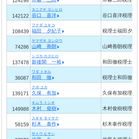
124298
タニグチ ヨシヒロ
谷口 喜洋
谷口喜洋税理士
142122
フクダ ユキコ
福田 夕紀子
税理士福田夕紀
108439
ヤマザキ ヨシロウ
山﨑 善朗
山﨑善朗税理士
74286
シゴカ カズヒロ
新後閑 一裕
和田徹税理士事
137478
ワダ トオル
和田 徹
税理士和田徹事
36087
クボ ユカ
久保 有加
久保有加税理士
139171
キムラ トシキ
木村 俊樹
木村俊樹税理士
149988
スギキ タイサク
杉木 泰作
杉木泰作税理士
58159
サトウ ヒサシ