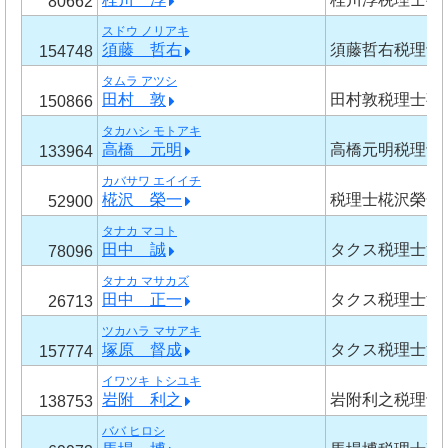
80662
スドウ ノリアキ
須藤 哲右
須藤哲右税理士
154748
タムラ アツシ
田村 敦
田村敦税理士事
150866
タカハシ モトアキ
高橋 元明
高橋元明税理士
133964
カバサワ エイイチ
椛沢 榮一
税理士椛沢榮一
52900
タナカ マコト
田中 誠
タクス税理士法
78096
タナカ マサカズ
田中 正一
タクス税理士法
26713
ツカハラ マサアキ
塚原 督成
タクス税理士法
157774
イワツキ トシユキ
岩附 利之
岩附利之税理士
138753
ババ ヒロシ