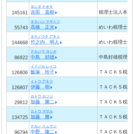
ヨシダ ナオキ
吉田 直樹
税理士法人本島
145161
タカハシ マサミツ
髙橋 正光
めいわ税理士法
55743
タケノウチ アキト
竹之内 明人
めいわ税理士法
144668
ナカジマ ヨシオ
中島 好雄
中島好雄税理士
86922
イイヅカ レイコ
飯塚 玲子
ＴＡＣＫＳ税理
126806
イトウ アキラ
伊藤 明
ＴＡＣＫＳ税理
126807
カトウ カツジ
加藤 勝二
ＴＡＣＫＳ税理
29812
カトウ マサル
加藤 勝
ＴＡＣＫＳ税理
134725
ナカノ リュウジ
中野 隆二
ＴＡＣＫＳ税理
96794