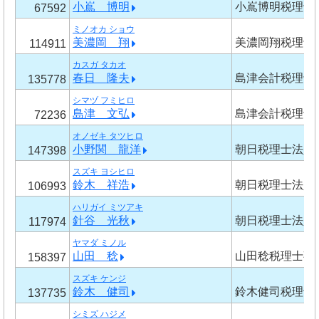
小嶌 博明
小嶌博明税理士
67592
ミノオカ ショウ
美濃岡 翔
美濃岡翔税理士
114911
カスガ タカオ
春日 隆夫
島津会計税理士
135778
シマヅ フミヒロ
島津 文弘
島津会計税理士
72236
オノゼキ タツヒロ
小野関 龍洋
朝日税理士法人
147398
スズキ ヨシヒロ
鈴木 祥浩
朝日税理士法人
106993
ハリガイ ミツアキ
針谷 光秋
朝日税理士法人
117974
ヤマダ ミノル
山田 稔
山田稔税理士事
158397
スズキ ケンジ
鈴木 健司
鈴木健司税理士
137735
シミズ ハジメ