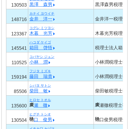
黒澤 森男
黒澤森男税理士
130503
カナイ ヨウイチ
金井 洋一
金井洋一税理士
148716
コグレ ミツヨシ
木暮 光芳
木暮光芳税理士
123367
ハコダ ケイゴ
箱田 啓悟
税理士法人箱田
145541
コバヤシ ジュン
小林 潤
小林潤税理士事
110525
フジタ ミズキ
藤田 瑞貴
小林潤税理士事
159194
シバタ サトシ
柴田 敏
柴田敏税理士事
85506
ヒロセ トオル
瀬 徹
瀬徹税理士事
135600
ヒグチ トシオ
口 俊男
口俊男税理士
130504
イチカワ カヅマ