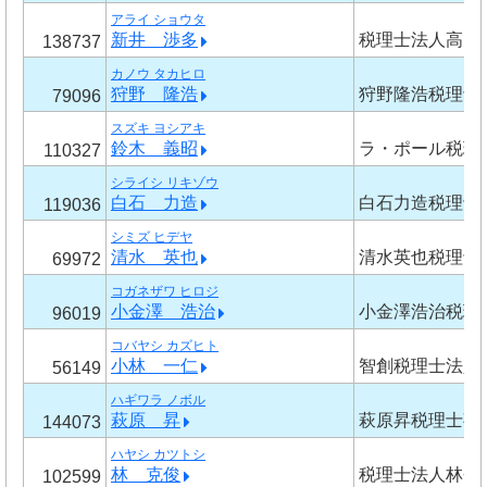
アライ ショウタ
新井 渉多
税理士法人高見
138737
カノウ タカヒロ
狩野 隆浩
狩野隆浩税理士
79096
スズキ ヨシアキ
鈴木 義昭
ラ・ポール税理
110327
シライシ リキゾウ
白石 力造
白石力造税理士
119036
シミズ ヒデヤ
清水 英也
清水英也税理士
69972
コガネザワ ヒロジ
小金澤 浩治
小金澤浩治税理
96019
コバヤシ カズヒト
小林 一仁
智創税理士法人
56149
ハギワラ ノボル
萩原 昇
萩原昇税理士事
144073
ハヤシ カツトシ
林 克俊
税理士法人林会
102599