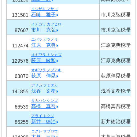
イシザキ マサコ
石﨑 雅子
市川克弘税理士
131581
イチカワ カツヒロ
市川 克弘
市川克弘税理士
87607
エバラ カツノリ
江原 克典
江原克典税理士
112474
オギワラ トシカズ
荻原 敏和
江原克典税理士
129576
オギワラ ノブアキ
荻原 伸晃
荻原伸晃税理士
63870
アサカ フミタカ
浅香 文孝
浅香文孝税理士
141855
タカハシ シンゴ
髙橋 真吾
髙橋真吾税理士
66539
アライ トクジ
新井 徳治
新井徳治税理士
86255
コグレ サブロウ
木暮 三郎
木暮三郎税理士