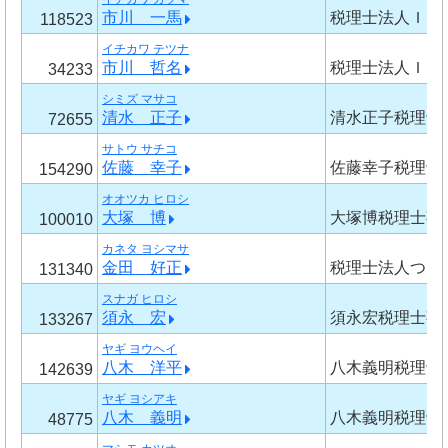
市川 一馬
税理士法人Ｉ．
118523
イチカワ テツナ
市川 哲名
税理士法人Ｉ．
34233
シミズ マサコ
清水 正子
清水正子税理士
72655
サトウ サチコ
佐藤 幸子
佐藤幸子税理士
154290
オオツカ ヒロシ
大塚 博
大塚博税理士事
100010
カネタ ヨシマサ
金田 好正
税理士法人つな
131340
スナガ ヒロシ
須永 宏
須永宏税理士事
133267
ヤギ ヨウヘイ
八木 洋平
八木義明税理士
142639
ヤギ ヨシアキ
八木 義明
八木義明税理士
48775