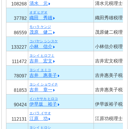
清水 元
清水元税理士事
108268
オダ ヒデオ
織田 秀雄
織田秀雄税理士
37782
モハラ ケンジ
茂原 健二
茂原健二税理士
86559
コバヤシ シンスケ
小林 信介
小林信介税理士
133227
ヨシイ ヒロフミ
吉井 宏文
吉井宏文税理士
111472
ヨシイ エミコ
吉井 惠美子
吉井惠美子税理
78097
ヨシイ ショウイチ
吉井 章一
吉井惠美子税理
81853
イハヤサカ ヒロコ
伊早坂 裕子
伊早坂裕子税理
90424
エバラ イサオ
江原 功
江原功税理士事
112131
ヨシイ ヒロシ