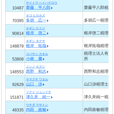
サイトウ ヘイハチロウ
齋藤 平八郎
齋藤平八郎税理
10487
タゴ ヒロカズ
多胡 広一
多胡広一税理士
70395
ネギシ ケイジ
根岸 啓二
根岸啓二税理士
90814
ネギシ タクヤ
根岸 拓哉
根岸拓哉税理士
148879
税理士法人有田
コバヤシ カオル
小林 馨
所
53808
ニシノ カズシ
西野 和志
西野和志税理士
148553
ヤマグチ ワタル
山口 渉
山口渉税理士事
92629
ツクイ ジュンイチ
津久井 純一
津久井純一税理
151871
ウチダ マサトシ
内田 政敏
内田政敏税理士
48335