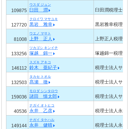
ウスダ ジュン
臼田 潤
臼田潤税理士事
109875
クロイワ マサユキ
黒岩 雅幸
黒岩雅幸税理士
127720
ウエノ マサト
上野 正人
上野正人税理士
81008
ツカゴシ キンイチ
塚越 錦一
塚越錦一税理士
133256
スズキ アキコ
鈴木 亜紀子
税理士法人サー
146112
タカセ トオル
髙瀬 徹
税理士法人サー
132503
モロダ シンタロウ
諸田 慎太郎
税理士法人サー
159036
ナガイ オトヒコ
永井 乙彦
税理士法人永井
40536
ナガイ タケハル
永井 健晴
税理士法人永井
149144