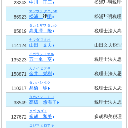
中川 正三
松浦
明税理士
23243
マツウラ クニアキ
松浦
明
松浦
明税理士
86923
タカミザワ タカシ
高見澤 隆
税理士法人高見
85819
ヤマダ フミオ
山田 文夫
山田文夫税理士
114124
イガラシ トオル
五十嵐 亨
税理士法人思惟
135223
カナイ ヒデキ
金井 栄樹
税理士法人思惟
158871
タカハシ タク
髙橋 琢
税理士法人思惟
110317
タカハシ ユミコ
高橋 悠海子
税理士法人思惟
38549
タゴ カズミ
多胡 和美
多胡和美税理士
127672
コジマ ヒロアキ