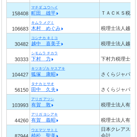
マチダ ユウヘイ
町田 雄平
ＴＡＣＫＳ税理
158408
キムラ メグミ
木村 めぐみ
税理士法人越中
106683
コシナカ キミコ
越中 喜美子
税理士法人越中
30482
シモムラ チカラ
下村 力
下村力税理士事
30333
キツネヅカ ヤスアキ
狐塚 康昭
さくらジャパン
104427
タナカ ヒサオ
田中 久夫
さくらジャパン
56150
アリガ アツシ
有賀 敦
税理士法人有賀
103993
アリガ ヨシアキ
有賀 義昭
税理士法人有賀
44260
日本クレアス税
ウエマツ サトミ
植松 聖美
会計
87944