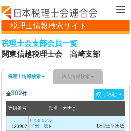
税理士情報検索サイト
税理士会支部会員一覧
関東信越税理士会 高崎支部
税理士情報検索
法人情報検索
302
絞り込む
全
件
登録番号
氏名・カナ
事
ヒラタ ミノル
平田 稔
税理士平田稔事
123907