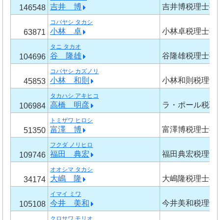
吉井 博
吉井博税理士事
146548
コバヤシ タカシ
小林 卓
小林卓税理士事
63871
タニ タカオ
谷 隆雄
谷隆雄税理士事
104696
コバヤシ カズノリ
小林 和則
小林和則税理士
45853
タカハシ アキヒコ
高橋 明彦
ラ・ポール税理
106984
トミザワ ヒロシ
富澤 博
富澤博税理士事
51350
フクダ ノリヒロ
福田 典宏
福田典宏税理士
109746
オオシマ タカシ
大嶋 隆
大嶋隆税理士事
34174
イマイ ミワ
今井 美和
今井美和税理士
105108
クロサワ モリオ