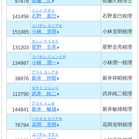
佐藤 久
佐藤久税理士事
97876
イシノ ナオミ
石野 直巳
石野直巳税理士
141456
コバヤシ カツアキ
小林 克明
小林克明税理士
151085
ホシノ ケイスケ
星野 圭亮
星野圭亮税理士
131203
コバヤシ ジュンイチ
小林 潤一
小林潤一税理士
134987
アライ ヨシアキ
新井 祥昭
新井祥昭税理士
38876
タケイ ジュンジ
武井 純二
武井純二税理士
113790
アライ トシオ
新井 敏雄
新井敏雄税理士
144841
ハナオカ カツアキ
花岡 克明
花岡克明税理士
76794
コバヤシ マサミ