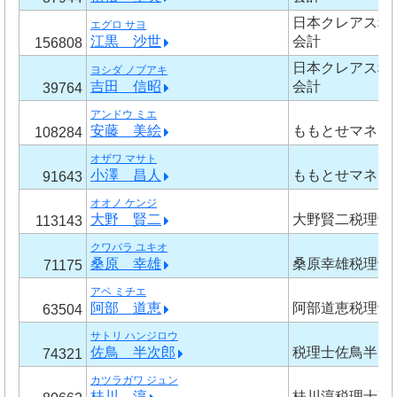
日本クレアス税
エグロ サヨ
江黒 沙世
会計
156808
日本クレアス税
ヨシダ ノブアキ
吉田 信昭
会計
39764
アンドウ ミエ
安藤 美絵
ももとせマネジ
108284
オザワ マサト
小澤 昌人
ももとせマネジ
91643
オオノ ケンジ
大野 賢二
大野賢二税理士
113143
クワバラ ユキオ
桑原 幸雄
桑原幸雄税理士
71175
アベ ミチエ
阿部 道恵
阿部道恵税理士
63504
サトリ ハンジロウ
佐鳥 半次郎
税理士佐鳥半次
74321
カツラガワ ジュン
桂川 淳
桂川淳税理士事