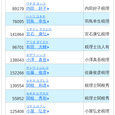
ウチダ ヨシコ
内田 好子
内田好子税理士
89179
ハトリ ユキオ
羽鳥 幸生
羽鳥幸生税理士
76095
ミヤイシ ヤスヒロ
宮石 康弘
宮石康弘税理士
141864
アリタ ダイスケ
有田 大輔
税理士法人有田
96701
オザワ シンゴ
小澤 真吾
小澤真吾税理士
138043
サトウ トシヒコ
佐藤 俊彦
佐藤俊彦税理士
152266
セキネ カズヒコ
関根 和彦
税理士関根秀和
139554
セキネ ヒデカズ
関根 秀和
税理士関根秀和
55852
コヤ ヒロフミ
小屋 弘史
小屋弘史税理士
125408