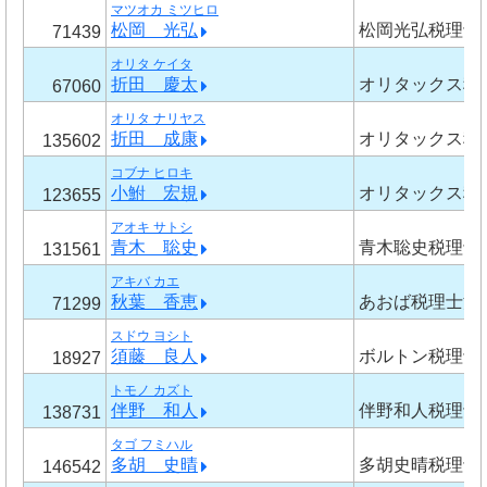
マツオカ ミツヒロ
松岡 光弘
松岡光弘税理士
71439
オリタ ケイタ
折田 慶太
オリタックス税
67060
オリタ ナリヤス
折田 成康
オリタックス税
135602
コブナ ヒロキ
小鮒 宏規
オリタックス税
123655
アオキ サトシ
青木 聡史
青木聡史税理士
131561
アキバ カエ
秋葉 香恵
あおば税理士法
71299
スドウ ヨシト
須藤 良人
ボルトン税理士
18927
トモノ カズト
伴野 和人
伴野和人税理士
138731
タゴ フミハル
多胡 史晴
多胡史晴税理士
146542