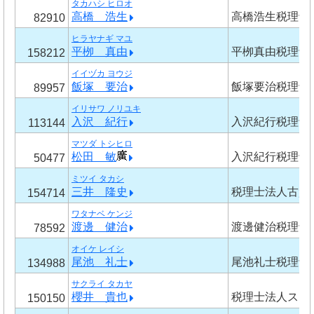
タカハシ ヒロオ
高橋 浩生
高橋浩生税理士
82910
ヒラヤナギ マユ
平栁 真由
平栁真由税理士
158212
イイヅカ ヨウジ
飯塚 要治
飯塚要治税理士
89957
イリサワ ノリユキ
入沢 紀行
入沢紀行税理士
113144
マツダ トシヒロ
松田 敏
入沢紀行税理士
50477
ミツイ タカシ
三井 隆史
税理士法人古賀
154714
ワタナベ ケンジ
渡邊 健治
渡邊健治税理士
78592
オイケ レイシ
尾池 礼士
尾池礼士税理士
134988
サクライ タカヤ
櫻井 貴也
税理士法人スピ
150150