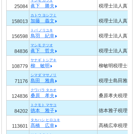
マシモ カツオ
眞下 勝夫
税理士法人真下
25084
カトウ ヨシフミ
加藤 義文
税理士法人真下
158013
トバ ノリユキ
鳥羽 紀幸
税理士法人真下
156598
マシモ テツオ
眞下 哲夫
税理士法人真下
84836
ヤナギ トシアキ
柳 敏明
柳敏明税理士事
108779
シマダ マサノリ
島田 雅典
税理士島田雅典
71176
クワバラ タカオ
桑原 孝夫
桑原孝夫税理士
124836
トクモト マサコ
徳本 雅子
徳本雅子税理士
84202
タカハシ ヒロユキ
髙橋 広幸
髙橋広幸税理士
113601