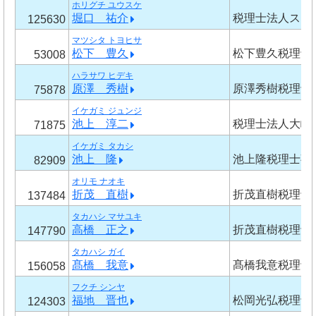
ホリグチ ユウスケ
堀口 祐介
税理士法人スピ
125630
マツシタ トヨヒサ
松下 豊久
松下豊久税理士
53008
ハラサワ ヒデキ
原澤 秀樹
原澤秀樹税理士
75878
イケガミ ジュンジ
池上 淳二
税理士法人大崎
71875
イケガミ タカシ
池上 隆
池上隆税理士事
82909
オリモ ナオキ
折茂 直樹
折茂直樹税理士
137484
タカハシ マサユキ
高橋 正之
折茂直樹税理士
147790
タカハシ ガイ
髙橋 我意
髙橋我意税理士
156058
フクチ シンヤ
福地 晋也
松岡光弘税理士
124303