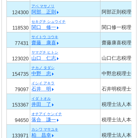
アベ マサノリ
阿部 正則
阿部正則税理士
124300
セキグチ シュウイチ
関口 修一
関口修一税理士
118530
サイトウ コウキ
齋藤 康喜
齋藤康喜税理士
77431
ヤマグチ ヒトシ
山口 仁志
山口仁志税理士
123020
ナカノ タダシ
中野 忠
中野忠税理士事
154735
イシイ アキラ
石井 明
石井明税理士事
79097
イダ トオル
井田 了
税理士法人本島
153367
オチアイ ケンイチ
落合 謙一
税理士法人本島
94650
カシワ マサユキ
柏 昌幸
税理士法人本島
133971