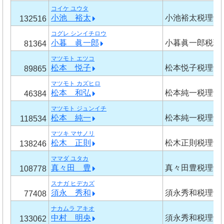
コイケ ユウタ
小池 裕太
小池裕太税理士
132516
コグレ シンイチロウ
小暮 眞一郎
小暮眞一郎税理
81364
マツモト エツコ
松本 悦子
松本悦子税理士
89865
マツモト カズヒロ
松本 和弘
松本純一税理士
46384
マツモト ジュンイチ
松本 純一
松本純一税理士
118534
マツキ マサノリ
松木 正則
松木正則税理士
138246
ママダ ユタカ
真々田 豊
真々田豊税理士
108778
スナガ ヒデカズ
須永 秀和
須永秀和税理士
77408
ナカムラ アキオ
中村 明央
須永秀和税理士
133062