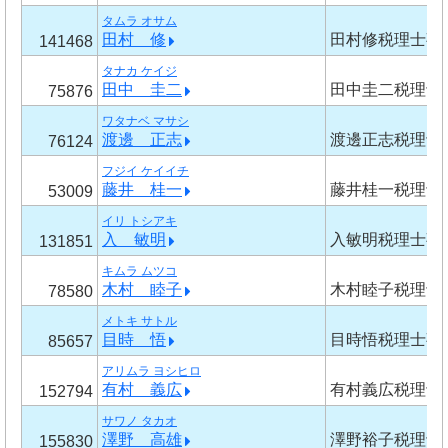
タムラ オサム
田村 修
田村修税理士事
141468
タナカ ケイジ
田中 圭二
田中圭二税理士
75876
ワタナベ マサシ
渡邊 正志
渡邊正志税理士
76124
フジイ ケイイチ
藤井 桂一
藤井桂一税理士
53009
イリ トシアキ
入 敏明
入敏明税理士事
131851
キムラ ムツコ
木村 睦子
木村睦子税理士
78580
メトキ サトル
目時 悟
目時悟税理士事
85657
アリムラ ヨシヒロ
有村 義広
有村義広税理士
152794
サワノ タカオ
澤野 高雄
澤野裕子税理士
155830