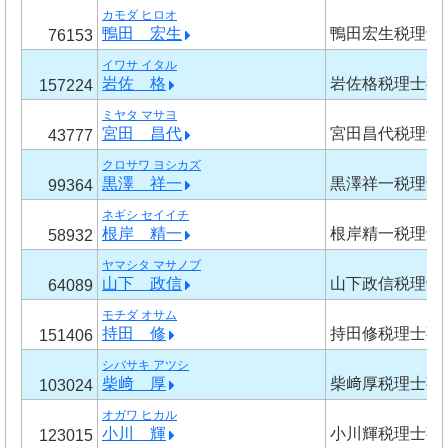
カモダ ヒロオ
鴨田 宏生
鴨田宏生税理士
76153
イワサ イタル
岩佐 格
岩佐格税理士事
157224
ミヤタ マサヨ
宮田 昌代
宮田昌代税理士
43777
クロサワ ヨシカズ
黒澤 祥一
黒澤祥一税理士
99364
ネギシ セイイチ
根岸 精一
根岸精一税理士
58932
ヤマシタ マサノブ
山下 政信
山下政信税理士
64089
モチダ オサム
持田 修
持田修税理士事
151406
シバサキ アツシ
柴﨑 厚
柴﨑厚税理士事
103024
オガワ ヒカル
小川 輝
小川輝税理士事
123015