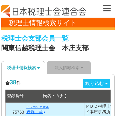
税理士情報検索サイト
税理士会支部会員一覧
関東信越税理士会 本庄支部
税理士情報検索
法人情報検索
38
絞り込む
全
件
登録番号
事
氏名・カナ
ＰＤＣ税理士法
イワホリ カオル
岩堀 薫
ド本庄事務所
75763