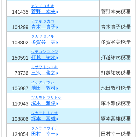
カンノ ユキオ
菅野 幸夫
菅野幸夫税理士
141435
アオキ タカコ
青木 貴子
青木貴子税理士
104299
タガヤ ミノル
多賀谷 実
多賀谷実税理士
108802
ウチコシ ユウジ
打越 祐次
打越祐次税理士
150591
ミサワ トシユキ
三沢 俊之
打越祐次税理士
78736
イケダ アツシ
池田 敦司
池田敦司税理士
106987
ツカモト マサトシ
塚本 雅俊
塚本雅俊税理士
110943
ツカモト トミオ
塚本 富雄
塚本富雄税理士
108806
タムラ コウイチ
田村 幸一
田村幸一税理士
124854