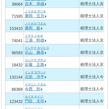
吉本 幸雄
税理士法人吉本
38064
ノリオカ サツキ
乘岡 五月
税理士法人京都
71595
ノリオカ ワタル
乗岡 航
税理士法人京都
153410
ミウラ ミキオ
三浦 幹雄
税理士法人京都
74041
イシヤマ カツヒコ
石山 勝彦
税理士法人京都
96593
コンドウ マサジ
近藤 正路
税理士法人京都
18432
イシダ ヨウヘイ
石田 洋平
税理士法人今西
132144
イマニシ イタル
今西 到
税理士法人今西
86369
カドタ ケイジ
門田 圭司
税理士法人今西
123432
ヨコミゾ ユミ