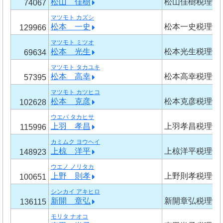
松山 佳樹
松山佳樹税理士
74067
マツモト カズシ
松本 一史
松本一史税理士
129966
マツモト ミツオ
松本 光生
松本光生税理士
69634
マツモト タカユキ
松本 高幸
松本高幸税理士
57395
マツモト カツヒコ
松本 克彦
松本克彦税理士
102628
ウエバ タカヒサ
上羽 孝昌
上羽孝昌税理士
115996
カミムク ヨウヘイ
上椋 洋平
上椋洋平税理士
148923
ウエノ ノリタカ
上野 則孝
上野則孝税理士
100651
シンカイ アキヒロ
新開 章弘
新開章弘税理士
136115
モリタ ナオコ