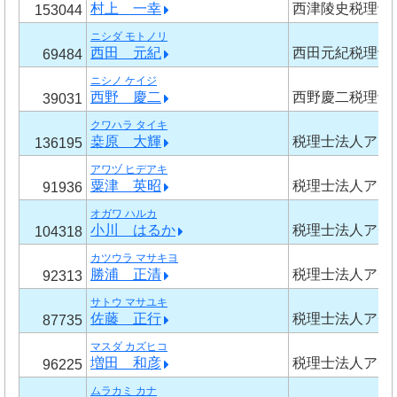
村上 一幸
西津陵史税理士
153044
ニシダ モトノリ
西田 元紀
西田元紀税理士
69484
ニシノ ケイジ
西野 慶二
西野慶二税理士
39031
クワハラ タイキ
桒原 大輝
税理士法人アカ
136195
アワヅ ヒデアキ
粟津 英昭
税理士法人アチ
91936
オガワ ハルカ
小川 はるか
税理士法人アチ
104318
カツウラ マサキヨ
勝浦 正清
税理士法人アチ
92313
サトウ マサユキ
佐藤 正行
税理士法人アチ
87735
マスダ カズヒコ
増田 和彦
税理士法人アチ
96225
ムラカミ カナ