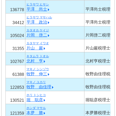
ヒラサワ ヒサシ
平澤 尚士
平澤尚士税理士
136778
ヒラサワ マサハル
平澤 政治
平澤尚士税理士
34412
カタオカ ケイジ
片岡 啓二
片岡啓二税理士
105024
カタヤマ イワオ
片山 巖
片山巖税理士事
31355
キタムラ トオル
北村 亨
北村亨税理士事
102767
マキノ シンゾウ
牧野 伸三
牧野由佳理税理
61388
マキノ ユカリ
牧野 由佳理
牧野由佳理税理
122853
ホリ トシヒコ
堀 聡彦
堀聡彦税理士事
130521
ホンダ マサル
本夛 勝
本夛勝税理士事
121359