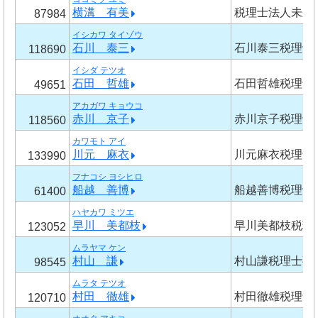
横溝 有美
税理士法人未来
87984
イシカワ タイゾウ
石川 泰三
石川泰三税理士
118690
イシダ テツオ
石田 哲雄
石田哲雄税理士
49651
アカガワ キョウコ
赤川 京子
赤川京子税理士
118560
カワモト アイ
川元 麻衣
川元麻衣税理士
133990
フナコシ ヨシヒロ
船越 善博
船越善博税理士
61400
ハヤカワ ミツエ
早川 美都枝
早川美都枝税理
123052
ムラヤマ ケン
村山 謙
村山謙税理士事
98545
ムラタ テツオ
村田 徹雄
村田徹雄税理士
120710