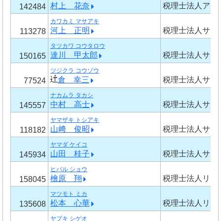
村上 花奈
税理士法人アチ
142484
カワカミ マサアキ
河上 正明
税理士法人サガ
113278
タツカワ コウタロウ
達川 甲太郎
税理士法人サガ
150165
ツジクラ コウゾウ
倉 幸三
税理士法人サガ
77524
ナカムラ タカシ
中村 高士
税理士法人サガ
145557
ヤマザキ トシアキ
山﨑 俊昭
税理士法人サガ
118182
ヤマダ ケイコ
山田 桂子
税理士法人サガ
145934
ヒバル ショウ
檜原 翔
税理士法人リラ
158045
マツモト ミカ
松本 心華
税理士法人リラ
135608
ヤブキ シゲオ