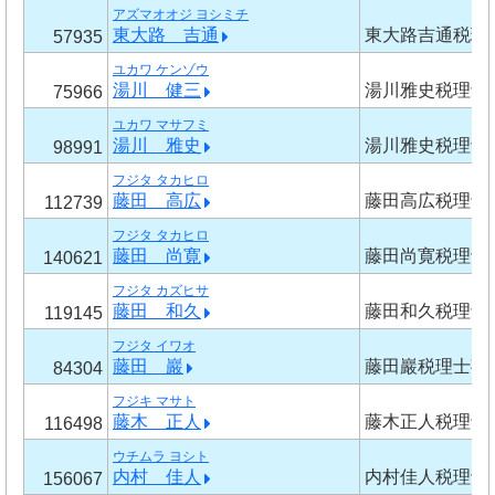
アズマオオジ ヨシミチ
東大路 吉通
東大路吉通税理
57935
ユカワ ケンゾウ
湯川 健三
湯川雅史税理士
75966
ユカワ マサフミ
湯川 雅史
湯川雅史税理士
98991
フジタ タカヒロ
藤田 高広
藤田高広税理士
112739
フジタ タカヒロ
藤田 尚寛
藤田尚寛税理士
140621
フジタ カズヒサ
藤田 和久
藤田和久税理士
119145
フジタ イワオ
藤田 巖
藤田巖税理士事
84304
フジキ マサト
藤木 正人
藤木正人税理士
116498
ウチムラ ヨシト
内村 佳人
内村佳人税理士
156067