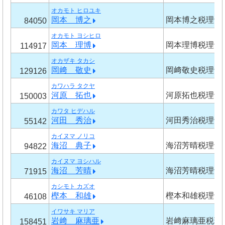
オカモト ヒロユキ
岡本 博之
岡本博之税理士
84050
オカモト ヨシヒロ
岡本 理博
岡本理博税理士
114917
オカザキ タカシ
岡﨑 敬史
岡﨑敬史税理士
129126
カワハラ タクヤ
河原 拓也
河原拓也税理士
150003
カワタ ヒデハル
河田 秀治
河田秀治税理士
55142
カイヌマ ノリコ
海沼 典子
海沼芳晴税理士
94822
カイヌマ ヨシハル
海沼 芳晴
海沼芳晴税理士
71915
カシモト カズオ
樫本 和雄
樫本和雄税理士
46108
イワサキ マリア
岩﨑 麻璃亜
岩﨑麻璃亜税理
158451