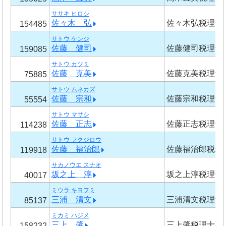
ササキ ヒロシ
佐々木 弘
佐々木弘税理士
154485
サトウ ケンジ
佐藤 健司
佐藤健司税理士
159085
サトウ カツミ
佐藤 克美
佐藤克美税理士
75885
サトウ ムネカズ
佐藤 宗和
佐藤宗和税理士
55554
サトウ マサシ
佐藤 正志
佐藤正志税理士
114238
サトウ フクジロウ
佐藤 福治郎
佐藤福治郎税理
119918
サカノウエ スナオ
坂之上 淳
坂之上淳税理士
40017
ミウラ キヨフミ
三浦 清文
三浦清文税理士
85137
ミカミ ハジメ
三上 肇
三上肇税理士事
158232