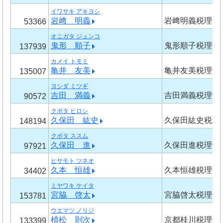
イワサキ アキヨシ
岩﨑 明義
岩﨑明義税理士
53366
オニガタ ジュンコ
鬼形 順子
鬼形順子税理士
137939
カメイ トモミ
亀井 友美
亀井友美税理士
135007
ヨシダ ミツギ
吉田 満義
吉田満義税理士
90572
クボタ ヒロシ
久保田 紘史
久保田紘史税理
148194
クボタ ススム
久保田 進
久保田進税理士
97921
ヒサモト ツネオ
久本 恒雄
久本恒雄税理士
34402
ミヤワキ ケイタ
宮脇 啓太
宮脇啓太税理士
153781
ウエマツ ノリジ
植松 則次
京都桂川税理士
133399