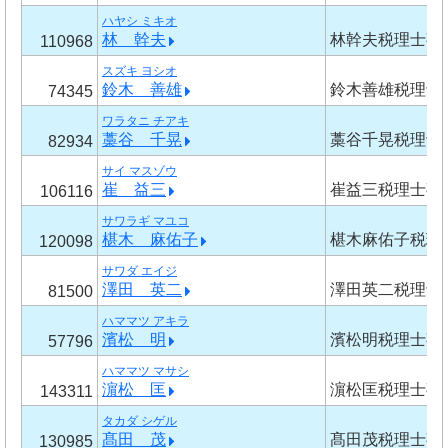
ハヤシ ミキオ
林 幹夫
林幹夫税理士事
110968
スズキ ヨシオ
鈴木 善雄
鈴木善雄税理士
74345
ワラタニ チアキ
藁谷 千晃
藁谷千晃税理士
82934
サイ マスゾウ
崔 益三
崔益三税理士事
106116
サワラギ マユコ
椹木 麻佑子
椹木麻佑子税理
120098
サワダ エイジ
澤田 英二
澤田英二税理士
81500
ハママツ アキラ
濱松 明
濱松明税理士事
57796
ハママツ マサシ
濵松 匡
濵松匡税理士事
143311
タカダ シゲル
髙田 茂
髙田茂税理士事
130985