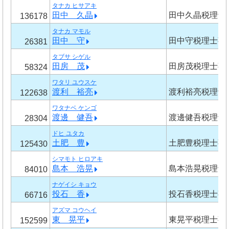
タナカ ヒサアキ
田中 久晶
田中久晶税理士
136178
タナカ マモル
田中 守
田中守税理士事
26381
タブサ シゲル
田房 茂
田房茂税理士事
58324
ワタリ ユウスケ
渡利 裕亮
渡利裕亮税理士
122638
ワタナベ ケンゴ
渡邊 健吾
渡邊健吾税理士
28304
ドヒ ユタカ
土肥 豊
土肥豊税理士事
125430
シマモト ヒロアキ
島本 浩晃
島本浩晃税理士
84010
ナゲイシ キョウ
投石 香
投石香税理士事
66716
アズマ コウヘイ
東 晃平
東晃平税理士事
152599