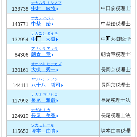
ナカムラ トシノブ
中村 敏将
中田俊税理士事
133738
ナカノ ハジメ
中埜 始
中埜始税理士事
143771
ナカニシ ダイキ
中
大樹
中
大樹税理士
132954
アサクラ アキラ
朝倉 章
朝倉章税理士事
84306
オオツキ ヒデカズ
大槻 秀一
長岡京税理士法
130161
ヤソハチ テツジ
八十八 哲司
長岡京税理士法
144111
ナガオ マサヒコ
長尾 雅彦
長尾税理士法人
117992
ナガオ ミカ
長尾 美香
長尾税理士法人
124910
ツカモト ユキ
塚本 由貴
塚本由貴税理士
115653