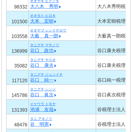
オオヤギ ヒデアキ
大八木 秀明
大八木秀明税理
98332
オオモト ヒロキ
大本 宏樹
大本宏樹税理士
101500
オオヤブ シンイチロウ
大薮 真一朗
大薮真一朗税理
103558
タニグチ マサノリ
谷口 政功
谷口康夫税理士
136999
タニグチ ヤスオ
谷口 康夫
谷口康夫税理士
35082
タニグチ ジュンイチ
谷口 純一
谷口純一税理士
117120
タニグチ シンジ
谷口 眞次
谷口眞次税理士
145786
イケウラ トモヤ
池浦 友哉
谷税理士法人
131393
タニ アキノリ
谷 明憲
谷税理士法人
48476