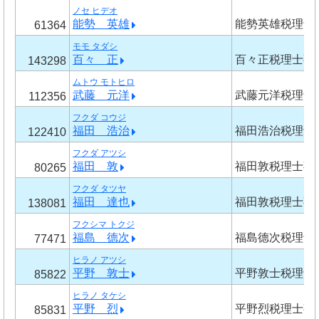
ノセ ヒデオ
能勢 英雄
能勢英雄税理士
61364
モモ タダシ
百々 正
百々正税理士事
143298
ムトウ モトヒロ
武藤 元洋
武藤元洋税理士
112356
フクダ コウジ
福田 浩治
福田浩治税理士
122410
フクダ アツシ
福田 敦
福田敦税理士事
80265
フクダ タツヤ
福田 達也
福田敦税理士事
138081
フクシマ トクジ
福島 德次
福島德次税理士
77471
ヒラノ アツシ
平野 敦士
平野敦士税理士
85822
ヒラノ タケシ
平野 烈
平野烈税理士事
85831