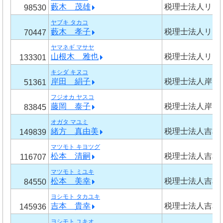
藪木 茂雄
税理士法人リラ
98530
ヤブキ タカコ
藪木 孝子
税理士法人リラ
70447
ヤマネギ マサヤ
山根木 雅也
税理士法人リラ
133301
キシダ キヌコ
岸田 絹子
税理士法人岸田
51361
フジオカ ヤスコ
藤岡 泰子
税理士法人岸田
83845
オガタ マユミ
緒方 真由美
税理士法人吉本
149839
マツモト キヨツグ
松本 清嗣
税理士法人吉本
116707
マツモト ミユキ
松本 美幸
税理士法人吉本
84550
ヨシモト タカユキ
吉本 貴幸
税理士法人吉本
145936
ヨシモト ユキオ