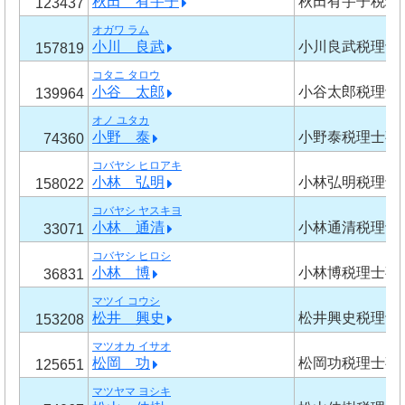
秋田 有宇子
秋田有宇子税理
123437
オガワ ラム
小川 良武
小川良武税理士
157819
コタニ タロウ
小谷 太郎
小谷太郎税理士
139964
オノ ユタカ
小野 泰
小野泰税理士事
74360
コバヤシ ヒロアキ
小林 弘明
小林弘明税理士
158022
コバヤシ ヤスキヨ
小林 通清
小林通清税理士
33071
コバヤシ ヒロシ
小林 博
小林博税理士事
36831
マツイ コウシ
松井 興史
松井興史税理士
153208
マツオカ イサオ
松岡 功
松岡功税理士事
125651
マツヤマ ヨシキ