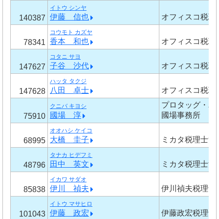
イトウ シンヤ
伊藤 信也
オフィスコ税理
140387
コウモト カズヤ
香本 和也
オフィスコ税理
78341
コタニ サヨ
子谷 沙代
オフィスコ税理
147627
ハッタ タクジ
八田 卓士
オフィスコ税理
147628
プロタッグ・
クニバ キヨシ
國場 淳
國場事務所
75910
オオハシ ケイコ
大橋 圭子
ミカタ税理士法
68995
タナカ ヒデフミ
田中 英文
ミカタ税理士法
48796
イカワ サダオ
伊川 禎夫
伊川禎夫税理士
85838
イトウ マサヒロ
伊藤 政宏
伊藤政宏税理士
101043