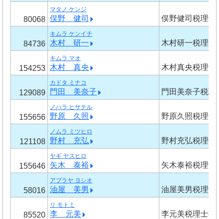
マタノ ケンジ
俣野 健司
俣野健司税理士
80068
キムラ ケンイチ
木村 研一
木村研一税理士
84736
キムラ マオ
木村 真央
木村真央税理士
154253
カドタ ミナコ
門田 美奈子
門田美奈子税理
129089
ノハラ ヒサテル
野原 久照
野原久照税理士
155656
ノムラ ミツヒロ
野村 充弘
野村充弘税理士
121108
ヤギ ヤスヒロ
矢木 泰裕
矢木泰裕税理士
155646
アブラヤ ヨシオ
油屋 美男
油屋美男税理士
58016
リ モトミ
李 元美
李元美税理士事
85520