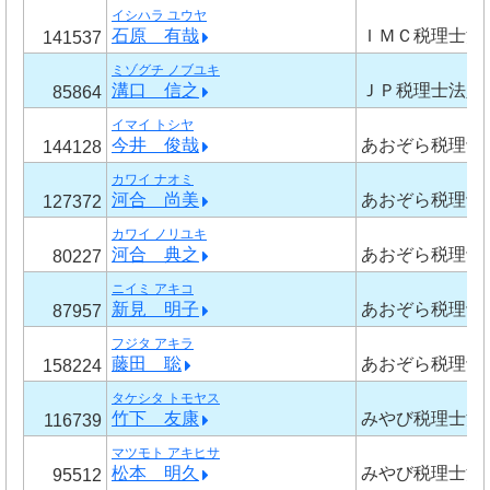
イシハラ ユウヤ
石原 有哉
ＩＭＣ税理士法
141537
ミゾグチ ノブユキ
溝口 信之
ＪＰ税理士法人
85864
イマイ トシヤ
今井 俊哉
あおぞら税理士
144128
カワイ ナオミ
河合 尚美
あおぞら税理士
127372
カワイ ノリユキ
河合 典之
あおぞら税理士
80227
ニイミ アキコ
新見 明子
あおぞら税理士
87957
フジタ アキラ
藤田 聡
あおぞら税理士
158224
タケシタ トモヤス
竹下 友康
みやび税理士法
116739
マツモト アキヒサ
松本 明久
みやび税理士法
95512