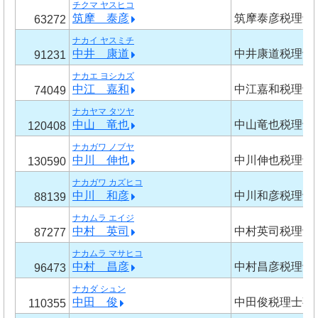
チクマ ヤスヒコ
筑摩 泰彦
筑摩泰彦税理士
63272
ナカイ ヤスミチ
中井 康道
中井康道税理士
91231
ナカエ ヨシカズ
中江 嘉和
中江嘉和税理士
74049
ナカヤマ タツヤ
中山 竜也
中山竜也税理士
120408
ナカガワ ノブヤ
中川 伸也
中川伸也税理士
130590
ナカガワ カズヒコ
中川 和彦
中川和彦税理士
88139
ナカムラ エイジ
中村 英司
中村英司税理士
87277
ナカムラ マサヒコ
中村 昌彦
中村昌彦税理士
96473
ナカダ シュン
中田 俊
中田俊税理士事
110355