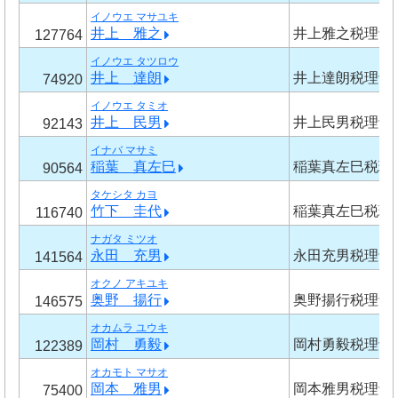
イノウエ マサユキ
井上 雅之
井上雅之税理士
127764
イノウエ タツロウ
井上 達朗
井上達朗税理士
74920
イノウエ タミオ
井上 民男
井上民男税理士
92143
イナバ マサミ
稲葉 真左巳
稲葉真左巳税理
90564
タケシタ カヨ
竹下 圭代
稲葉真左巳税理
116740
ナガタ ミツオ
永田 充男
永田充男税理士
141564
オクノ アキユキ
奥野 揚行
奥野揚行税理士
146575
オカムラ ユウキ
岡村 勇毅
岡村勇毅税理士
122389
オカモト マサオ
岡本 雅男
岡本雅男税理士
75400