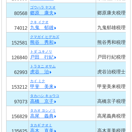
ゴウハラ ヤスオ
郷原 康夫
郷原康夫税理士
80568
クキ イクオ
九鬼 郁雄
九鬼郁雄税理士
74012
クマガイ ヒデカズ
熊谷 秀和
熊谷秀和税理士
152581
トダ ユキノリ
戸田 行紀
戸田行紀税理士
126840
トラタニ オサム
虎谷 治
虎谷治税理士事
62993
カイ ミク
甲斐 美来
甲斐美来税理士
153212
タカハシ キョウコ
高橋 京子
高橋京子税理士
97073
タカオ ヨシノリ
高尾 義典
高尾義典税理士
156829
タカギ ナオミ
高木 直美
高木直美税理士
135625