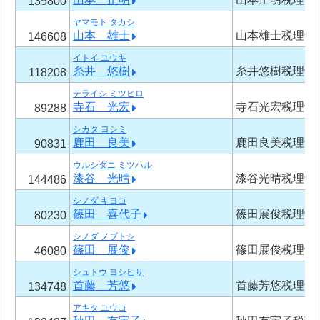
135800
ヤマモト タカシ
山本 雄士
山本雄士税理士
146608
イトイ ユウキ
糸井 悠樹
糸井悠樹税理士
118208
テライシ ミツヒロ
寺石 光宏
寺石光宏税理士
89288
シカタ ヨシミ
鹿田 良美
鹿田良美税理士
90831
ウルシダニ ミツハル
漆谷 光晴
漆谷光晴税理士
144486
シノダ キヨコ
篠田 喜代子
篠田展俊税理士
80230
シノダ ノブトシ
篠田 展俊
篠田展俊税理士
46080
シュトウ ヨシヒサ
首藤 芳悠
首藤芳悠税理士
134748
アキタ ユウコ