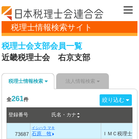
税理士情報検索サイト
税理士会支部会員一覧
近畿税理士会 右京支部
税理士情報検索
法人情報検索
261
絞り込む
全
件
登録番号
事
氏名・カナ
イシハラ マキ
石原 牧
ＩＭＣ税理士法
73687