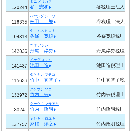
タニ ノリカズ
谷 憲和
谷税理士法人
120244
ハヤシダ シロウ
林田 士郎
谷税理士法人
118335
タニミネ ヒロキ
谷峯 寛規
谷峯寛規税理士
104313
ニオ アツシ
丹尾 淳史
丹尾淳史税理士
142836
イケダ ススム
池田 進
池田進税理士事
141487
タケナカ マチコ
竹中 真智子
竹中真智子税理
115636
タケウチ ソウ
竹内 宗
竹内宗税理士事
132972
タケウチ マサアキ
竹内 政明
竹内政明税理士
80241
ヤシキ ヒロユキ
家鋪 洋之
竹内政明税理士
137757