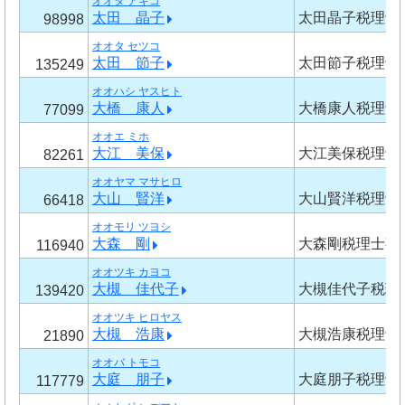
オオタ アキコ
太田 晶子
太田晶子税理士
98998
オオタ セツコ
太田 節子
太田節子税理士
135249
オオハシ ヤスヒト
大橋 康人
大橋康人税理士
77099
オオエ ミホ
大江 美保
大江美保税理士
82261
オオヤマ マサヒロ
大山 賢洋
大山賢洋税理士
66418
オオモリ ツヨシ
大森 剛
大森剛税理士事
116940
オオツキ カヨコ
大槻 佳代子
大槻佳代子税理
139420
オオツキ ヒロヤス
大槻 浩康
大槻浩康税理士
21890
オオバ トモコ
大庭 朋子
大庭朋子税理士
117779