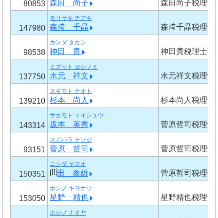
森田 尚子
森田尚子税理士
80853
モリサキ チアキ
森﨑 千晶
森﨑千晶税理士
147980
カンダ タカシ
神田 貴
神田貴税理士事
98538
ミズモト ヨシフミ
水元 祥文
水元祥文税理士
137750
スギモト ナオト
杉本 尚人
杉本尚人税理士
139210
サカモト エイシュウ
坂本 英秀
菅原哲司税理士
143314
スガハラ テツジ
菅原 哲司
菅原哲司税理士
93151
ニシダ ヤスオ
田 泰雄
菅原哲司税理士
150351
ホシノ キヨナリ
星野 精也
星野精也税理士
153050
ホシノ ナオヤ