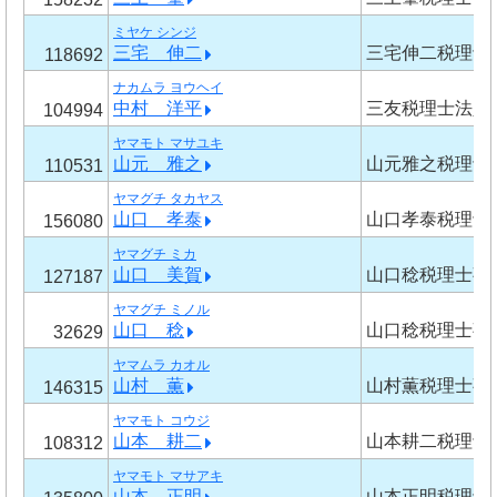
ミヤケ シンジ
三宅 伸二
三宅伸二税理士
118692
ナカムラ ヨウヘイ
中村 洋平
三友税理士法人
104994
ヤマモト マサユキ
山元 雅之
山元雅之税理士
110531
ヤマグチ タカヤス
山口 孝泰
山口孝泰税理士
156080
ヤマグチ ミカ
山口 美賀
山口稔税理士事
127187
ヤマグチ ミノル
山口 稔
山口稔税理士事
32629
ヤマムラ カオル
山村 薫
山村薫税理士事
146315
ヤマモト コウジ
山本 耕二
山本耕二税理士
108312
ヤマモト マサアキ
山本 正明
山本正明税理士