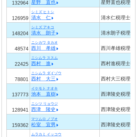
星野 直也
星野直也税理士
132964
シミズ ヒトシ
清水 仁
清水仁税理士事
126959
シミズ アキコ
清水 朗子
清水朗子税理士
148204
ニシカワ タカオ
西川 孝雄
西川孝雄税理士
48574
ニシムラ ススム
西村 進
西村進税理士事
22425
ニシムラ ダイゾウ
西村 大三
西村大三税理士
78801
イケモト ナオキ
池本 直樹
西津陵史税理士
137773
ニシツ リョウジ
西津 陵史
西津陵史税理士
128941
マツムロ ノブオ
松室 宜男
西津陵史税理士
159362
ムラカミ イッコウ