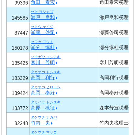
角田 泰宏
角田泰宏税理士
99396
セト ヨシカズ
瀨戸 良和
瀨戸良和税理士
145585
セトウ ケイジ
瀬藤 啓司
瀬藤啓司税理士
87447
セワケ アツト
瀬分 惇杜
瀬分惇杜税理士
150178
ソウガワ ヨシアキ
寒川 芳明
寒川芳明税理士
135425
タカオカ トシユキ
高岡 利行
高岡利行税理士
133329
タカオカ ヒロヨシ
髙岡 泰好
髙岡泰好税理士
139424
タカハラ トシユキ
髙原 稔征
森本芳宣税理士
133772
タケウチ ナカバ
竹内 央
竹内央税理士事
82248
タケウチ マリコ