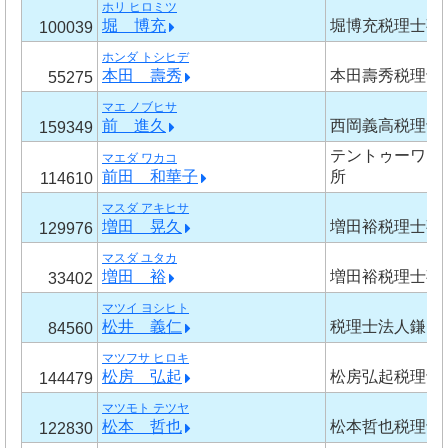
ホリ ヒロミツ
堀 博充
堀博充税理士事
100039
ホンダ トシヒデ
本田 壽秀
本田壽秀税理士
55275
マエ ノブヒサ
前 進久
西岡義高税理士
159349
テントゥーワン
マエダ ワカコ
前田 和華子
所
114610
マスダ アキヒサ
増田 晃久
増田裕税理士事
129976
マスダ ユタカ
増田 裕
増田裕税理士事
33402
マツイ ヨシヒト
松井 義仁
税理士法人鎌田
84560
マツフサ ヒロキ
松房 弘起
松房弘起税理士
144479
マツモト テツヤ
松本 哲也
松本哲也税理士
122830