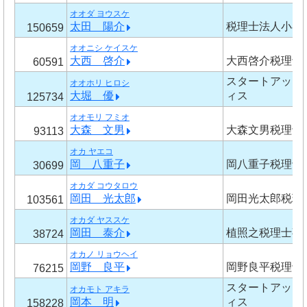
オオダ ヨウスケ
太田 陽介
税理士法人小谷
150659
オオニシ ケイスケ
大西 啓介
大西啓介税理士
60591
スタートアップ
オオホリ ヒロシ
大堀 優
ィス
125734
オオモリ フミオ
大森 文男
大森文男税理士
93113
オカ ヤエコ
岡 八重子
岡八重子税理士
30699
オカダ コウタロウ
岡田 光太郎
岡田光太郎税理
103561
オカダ ヤススケ
岡田 泰介
植照之税理士事
38724
オカノ リョウヘイ
岡野 良平
岡野良平税理士
76215
スタートアップ
オカモト アキラ
岡本 明
ィス
158228