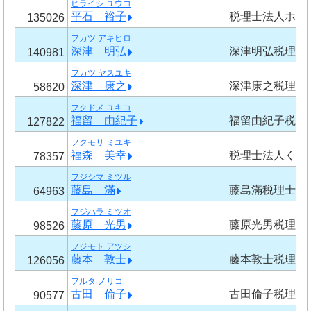
ヒライシ ユウコ
平石 裕子
税理士法人ホラ
135026
フカツ アキヒロ
深津 明弘
深津明弘税理士
140981
フカツ ヤスユキ
深津 康之
深津康之税理士
58620
フクドメ ユキコ
福留 由紀子
福留由紀子税理
127822
フクモリ ミユキ
福森 美幸
税理士法人くら
78357
フジシマ ミツル
藤島 滿
藤島滿税理士事
64963
フジハラ ミツオ
藤原 光男
藤原光男税理士
98526
フジモト アツシ
藤本 敦士
藤本敦士税理士
126056
フルタ ノリコ
古田 倫子
古田倫子税理士
90577