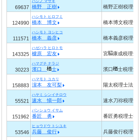
ハシノ マサキ
橋野 正樹
橋野正樹税理士
69637
ハシモト ヒロフミ
橋本 博文
橋本博文税理士
124990
ハシモト ヨシヒコ
橋本 義彦
橋本義彦税理士
111571
ハゼハラ ヒロトモ
櫨原 宏友
宮
康成税理士
143325
ハマグチ ナラジ
濱口
士
濱口
士税理士
30223
ハマモト ユカリ
濵本 友可梨
陽太税理士法人
158883
ハヤミ シンイチロウ
速水 愼一郎
速水刀祢税理士
55521
バンショウ イサム
番匠 勇
番匠勇税理士事
151962
ヒョウドウ トシユキ
兵藤 俊行
兵藤俊行税理士
53546