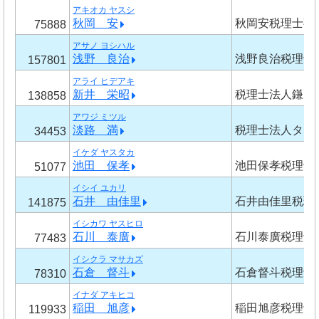
アキオカ ヤスシ
秋岡 安
秋岡安税理士事
75888
アサノ ヨシハル
浅野 良治
浅野良治税理士
157801
アライ ヒデアキ
新井 栄昭
税理士法人鎌田
138858
アワジ ミツル
淡路 満
税理士法人タッ
34453
イケダ ヤスタカ
池田 保孝
池田保孝税理士
51077
イシイ ユカリ
石井 由佳里
石井由佳里税理
141875
イシカワ ヤスヒロ
石川 泰廣
石川泰廣税理士
77483
イシクラ マサカズ
石倉 督斗
石倉督斗税理士
78310
イナダ アキヒコ
稲田 旭彦
稲田旭彦税理士
119933