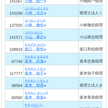
小畑 純一
小畑純一税理士
141567
コバヤシ ダイスケ
小林 大介
税理士法人くら
143299
コバヤシ テツヤ
小林 徹也
小林徹也税理士
137505
コヤマ タクジ
小山 琢志
小山琢志税理士
141571
サカグチ カズヤ
坂口 和也
坂口和也税理士
108919
サカモト タダユキ
坂本 忠進
坂本忠進税理士
87748
サカモト トモコ
坂本 知子
坂本知子税理士
117777
サカモト トモヒコ
坂本 智彦
税理士法人きし
98564
サカモト ヨシミチ
坂本 善道
坂本善道税理士
60560
ササ ヒロノリ