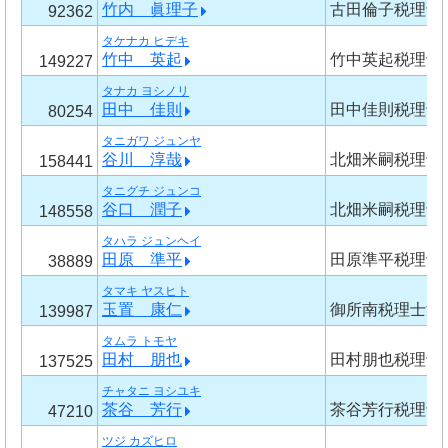
竹内 眞理子
古田倫子税理士
92362
タケナカ ヒデキ
竹中 英起
竹中英起税理士
149227
タナカ ヨシノリ
田中 佳則
田中佳則税理士
80254
タニガワ ジュンヤ
谷川 淳哉
北畑米嗣税理士
158441
タニグチ ジュンコ
谷口 潤子
北畑米嗣税理士
148558
タハラ ジュンヘイ
田原 準平
田原準平税理士
38889
タマキ ヤスヒト
玉置 康仁
御所南税理士法
139987
タムラ トモヤ
田村 朋也
田村朋也税理士
137525
チャタニ ヨシユキ
茶谷 芳行
茶谷芳行税理士
47210
ツジ カズヒロ