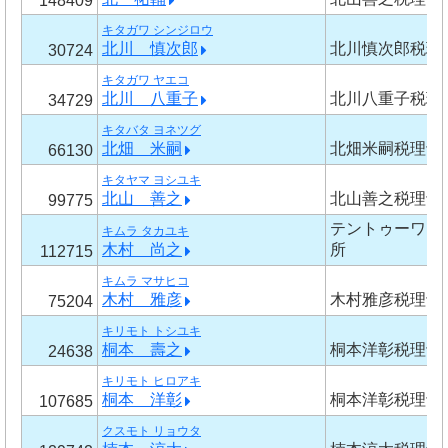
148409
キタガワ シンジロウ
北川 慎次郎
北川慎次郎税理
30724
キタガワ ヤエコ
北川 八重子
北川八重子税理
34729
キタバタ ヨネツグ
北畑 米嗣
北畑米嗣税理士
66130
キタヤマ ヨシユキ
北山 善之
北山善之税理士
99775
テントゥーワン
キムラ タカユキ
木村 尚之
所
112715
キムラ マサヒコ
木村 雅彦
木村雅彦税理士
75204
キリモト トシユキ
桐本 壽之
桐本洋彰税理士
24638
キリモト ヒロアキ
桐本 洋彰
桐本洋彰税理士
107685
クスモト リョウタ