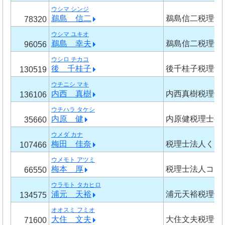
ウシマ シンジ
鵜島 信二
鵜島信二税理士
78320
ウシマ ユキオ
鵜島 幸夫
鵜島信二税理士
96056
ウシロ チカコ
後 千桂子
後千桂子税理士
130519
ウチニシ マキ
内西 真樹
内西真樹税理士
136106
ウチハラ タケシ
内原 健
内原健税理士事
35660
ウメダ カナ
梅田 佳奈
税理士法人くら
107466
ウメモト アツミ
梅本 厚
税理士法人コネ
66550
ウラモト タカヒロ
浦元 天裕
浦元天裕税理士
134575
オオスミ フミオ
大住 文夫
大住文夫税理士
71600