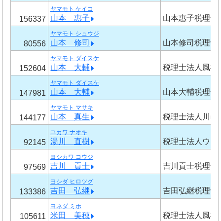
ヤマモト ケイコ
山本 惠子
山本惠子税理士
156337
ヤマモト シュウジ
山本 修司
山本修司税理士
80556
ヤマモト ダイスケ
山本 大輔
税理士法人風神
152604
ヤマモト ダイスケ
山本 大輔
山本大輔税理士
147981
ヤマモト マサキ
山本 真生
税理士法人川邑
144177
ユカワ ナオキ
湯川 直樹
税理士法人ウィ
92145
ヨシカワ コウジ
吉川 貢士
吉川貢士税理士
97569
ヨシダ ヒロツグ
吉田 弘継
吉田弘継税理士
133386
ヨネダ ミホ
米田 美穂
税理士法人風神
105611