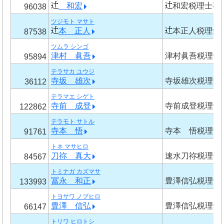
和宏
和宏税理士事
96038
ツジモト マサト
本 正人
本正人税理士
87538
ツムラ シンゴ
津村 眞吾
津村眞吾税理士
95894
テラサカ ユウジ
寺坂 雄次
寺坂雄次税理士
36112
テラマエ シゲト
寺前 成登
寺前成登税理士
122862
テラモト サトル
寺本 悟
寺本 悟税理士
91761
トネ マサヒロ
刀祢 真大
速水刀祢税理士
84567
トミナガ カズマサ
冨永 和正
豊澤信弘税理士
133993
トヨサワ ノブヒロ
豊澤 信弘
豊澤信弘税理士
66147
トリワ ヒロトシ