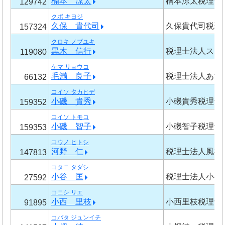
楠本 涼太
楠本涼太税理士
129742
クボ キヨジ
久保 貴代司
久保貴代司税理
157324
クロキ ノブユキ
黒木 信行
税理士法人スリ
119080
ケマ リョウコ
毛満 良子
税理士法人あす
66132
コイソ タカヒデ
小磯 貴秀
小磯貴秀税理士
159352
コイソ トモコ
小磯 智子
小磯智子税理士
159353
コウノ ヒトシ
河野 仁
税理士法人風神
147813
コタニ タダシ
小谷 匡
税理士法人小谷
27592
コニシ リエ
小西 里枝
小西里枝税理士
91895
コバタ ジュンイチ