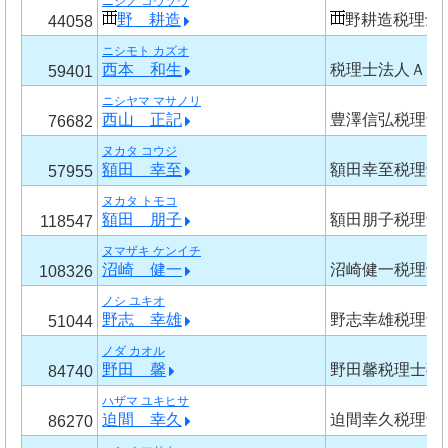
ニシノ コウゾウ
野 耕造
野耕造税理士
44058
ニシモト カズオ
西本 和生
税理士法人ＡＡ
59401
ニシヤマ マサノリ
西山 正記
豊澤信弘税理士
76682
ヌカタ コウジ
額田 幸至
額田幸至税理士
57955
ヌカタ トモコ
額田 朋子
額田朋子税理士
118547
ヌマザキ ケンイチ
沼崎 健一
沼崎健一税理士
108326
ノシ ユキオ
野志 幸雄
野志幸雄税理士
51044
ノダ カオル
野田 馨
野田馨税理士事
84740
ハザマ ユキヒサ
迫間 幸久
迫間幸久税理士
86270