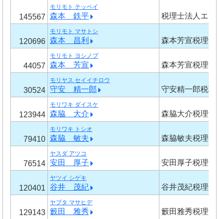
モリモト テッペイ
森本 鉄平
税理士法人エム
145567
モリモト マサトシ
森本 昌利
森本芳宣税理士
120696
モリモト ヨシノブ
森本 芳宣
森本芳宣税理士
44057
モリヤス セイイチロウ
守安 精一郎
守安精一郎税理
30524
モリワキ ダイスケ
森脇 大介
森脇大介税理士
123944
モリワキ トシオ
森脇 敏夫
森脇敏夫税理士
79410
ヤスダ アツコ
安田 厚子
安田厚子税理士
76514
ヤツイ シゲキ
谷井 茂紀
谷井茂紀税理士
120401
ヤブタ マサヒデ
籔田 雅秀
籔田雅秀税理士
129143