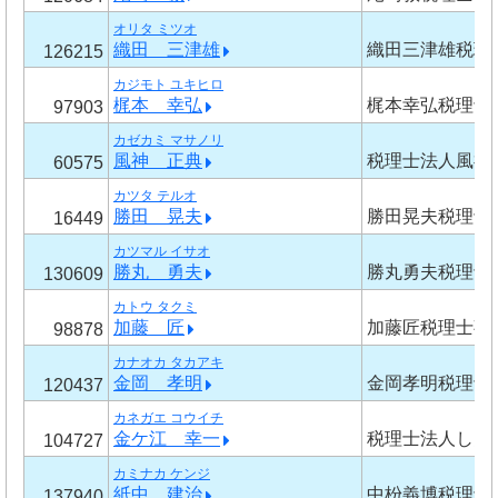
オリタ ミツオ
織田 三津雄
織田三津雄税理
126215
カジモト ユキヒロ
梶本 幸弘
梶本幸弘税理士
97903
カゼカミ マサノリ
風神 正典
税理士法人風神
60575
カツタ テルオ
勝田 晃夫
勝田晃夫税理士
16449
カツマル イサオ
勝丸 勇夫
勝丸勇夫税理士
130609
カトウ タクミ
加藤 匠
加藤匠税理士事
98878
カナオカ タカアキ
金岡 孝明
金岡孝明税理士
120437
カネガエ コウイチ
金ケ江 幸一
税理士法人しん
104727
カミナカ ケンジ
紙中 建治
中枌義博税理士
137940