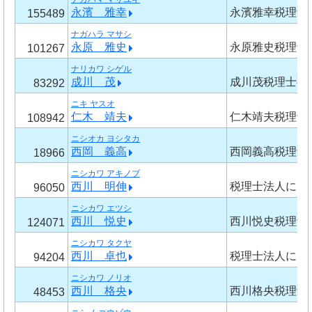
永濱 雅幸
永濱雅幸税理士
155489
ナガハラ マサシ
永原 雅史
永原雅史税理士
101267
ナリカワ シゲル
成川 茂
成川茂税理士事
83292
ニキ ヤスオ
仁木 靖夫
仁木靖夫税理士
108942
ニシオカ ヨシタカ
西岡 義高
西岡義高税理士
18966
ニシカワ アキノブ
西川 明伸
税理士法人にし
96050
ニシカワ エツシ
西川 悦史
西川悦史税理士
124071
ニシカワ タクヤ
西川 卓也
税理士法人にし
94204
ニシカワ ノリオ
西川 格央
西川格央税理士
48453