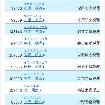
イナダ トシヒコ
稲田 稔彦
稲田稔彦税理士
17576
イヌマ ヒロミ
井沼 裕美
井沼裕美税理士
99589
イヌマキ フミタカ
狗巻 文隆
狗巻文隆税理士
146143
イノウエ トシタカ
井上 敏孝
井上敏孝税理士
63922
イワツボ リョウタ
岩壷 稜太
岩壷稜太税理士
157818
イワハシ モトヒロ
岩橋 本博
岩橋本博税理士
53916
イワミ フミアキ
岩見 文章
岩見文章税理士
108008
ウエ テルユキ
植 照之
植照之税理士事
137928
ウエノ タカヤ
上野 隆也
上野隆也税理士
86568