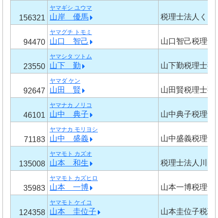
ヤマギシ ユウマ
山岸 優馬
税理士法人くら
156321
ヤマグチ トモミ
山口 智己
山口智己税理士
94470
ヤマシタ ツトム
山下 勤
山下勤税理士事
23550
ヤマダ ケン
山田 賢
山田賢税理士事
92647
ヤマナカ ノリコ
山中 典子
山中典子税理士
46101
ヤマナカ モリヨシ
山中 盛義
山中盛義税理士
71183
ヤマモト カズオ
山本 和生
税理士法人川邑
135008
ヤマモト カズヒロ
山本 一博
山本一博税理士
35983
ヤマモト ケイコ
山本 圭位子
山本圭位子税理
124358