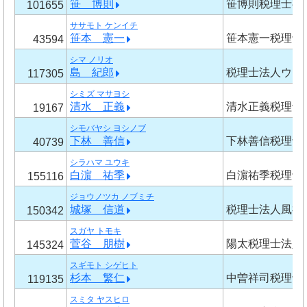
笹 博則
笹博則税理士事
101655
ササモト ケンイチ
笹本 憲一
笹本憲一税理士
43594
シマ ノリオ
島 紀郎
税理士法人ウィ
117305
シミズ マサヨシ
清水 正義
清水正義税理士
19167
シモバヤシ ヨシノブ
下林 善信
下林善信税理士
40739
シラハマ ユウキ
白濵 祐季
白濵祐季税理士
155116
ジョウノツカ ノブミチ
城塚 信道
税理士法人風神
150342
スガヤ トモキ
菅谷 朋樹
陽太税理士法人
145324
スギモト シゲヒト
杉本 繁仁
中曽祥司税理士
119135
スミタ ヤスヒロ