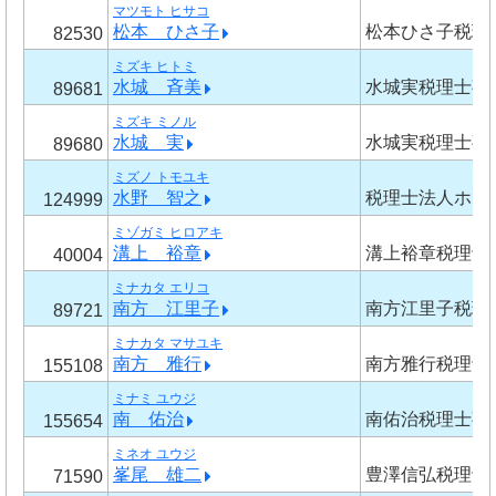
マツモト ヒサコ
松本 ひさ子
松本ひさ子税理
82530
ミズキ ヒトミ
水城 斉美
水城実税理士事
89681
ミズキ ミノル
水城 実
水城実税理士事
89680
ミズノ トモユキ
水野 智之
税理士法人ホラ
124999
ミゾガミ ヒロアキ
溝上 裕章
溝上裕章税理士
40004
ミナカタ エリコ
南方 江里子
南方江里子税理
89721
ミナカタ マサユキ
南方 雅行
南方雅行税理士
155108
ミナミ ユウジ
南 佑治
南佑治税理士事
155654
ミネオ ユウジ
峯尾 雄二
豊澤信弘税理士
71590