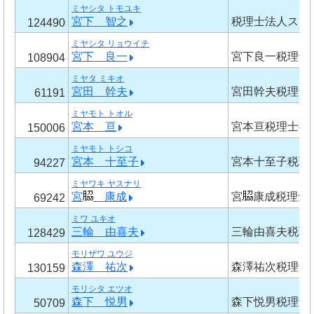
ミヤシタ トモユキ
宮下 智之
税理士法人スリ
124490
ミヤシタ リョウイチ
宮下 良一
宮下良一税理士
108904
ミヤタ ミキオ
宮田 幹夫
宮田幹夫税理士
61191
ミヤモト トオル
宮本 亘
宮本亘税理士事
150006
ミヤモト トシコ
宮本 十至子
宮本十至子税理
94227
ミヤワキ ヤスナリ
宮
康成
宮
康成税理士
69242
ミワ ユキオ
三輪 由喜夫
三輪由喜夫税理
128429
モリザワ ユウジ
森澤 祐次
森澤祐次税理士
130159
モリシタ エツオ
森下 悦男
森下悦男税理士
50709