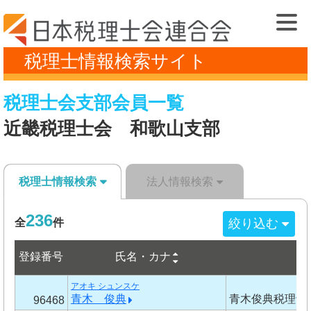
税理士情報検索サイト
税理士会支部会員一覧
近畿税理士会 和歌山支部
税理士情報検索
法人情報検索
236
絞り込む
全
件
登録番号
氏名・カナ
事
アオキ シュンスケ
青木 俊典
青木俊典税理士
96468