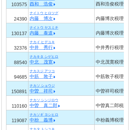
酉和 浩俊
酉和浩俊税理士
103575
ナイトウ ヒロツグ
内藤 博次
内藤博次税理士
24390
ナイトウ ヤスミチ
内藤 泰道
内藤博次税理士
130137
ナカイ ヒデユキ
中井 秀行
中井秀行税理士
32376
ナカキタ シゲヒロ
中北 茂寛
中北茂寛税理士
88540
ナカスジ アツコ
中筋 敦子
中筋敦子税理士
94685
ナカソ ショウジ
中曽 祥司
中曽祥司税理士
150891
ナカソ シンジロウ
中曽 真二郎
中曽真二郎税理
110160
ナカソギ ヨシヒロ
中枌 義博
中枌義博税理士
119087
ナカタ トシユキ