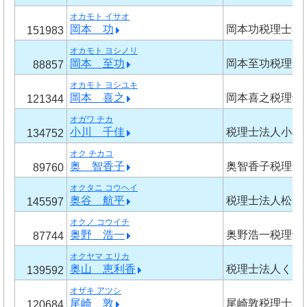
オカモト イサオ
岡本 功
岡本功税理士事
151983
オカモト ヨシノリ
岡本 至功
岡本至功税理士
88857
オカモト ヨシユキ
岡本 喜之
岡本喜之税理士
121344
オガワ チカ
小川 千佳
税理士法人小谷
134752
オク チカコ
奥 智香子
奥智香子税理士
89760
オクタニ コウヘイ
奥谷 航平
税理士法人松岡
145597
オクノ コウイチ
奥野 浩一
奥野浩一税理士
87744
オクヤマ エリカ
奥山 恵利香
税理士法人くら
139592
オザキ アツシ
尾崎 敦
尾崎敦税理士事
120684