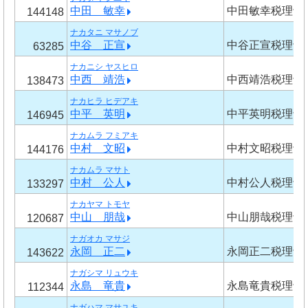
中田 敏幸
中田敏幸税理士
144148
ナカタニ マサノブ
中谷 正宣
中谷正宣税理士
63285
ナカニシ ヤスヒロ
中西 靖浩
中西靖浩税理士
138473
ナカヒラ ヒデアキ
中平 英明
中平英明税理士
146945
ナカムラ フミアキ
中村 文昭
中村文昭税理士
144176
ナカムラ マサト
中村 公人
中村公人税理士
133297
ナカヤマ トモヤ
中山 朋哉
中山朋哉税理士
120687
ナガオカ マサジ
永岡 正二
永岡正二税理士
143622
ナガシマ リュウキ
永島 竜貴
永島竜貴税理士
112344
ナガハマ マサユキ