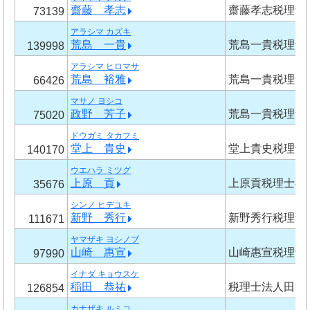
齋藤 孝志
齋藤孝志税理士
73139
アラシマ カズキ
荒島 一貴
荒島一貴税理士
139998
アラシマ ヒロマサ
荒島 裕雅
荒島一貴税理士
66426
マサノ ヨシコ
政野 芳子
荒島一貴税理士
75020
ドウガミ タカフミ
堂上 貴史
堂上貴史税理士
140170
ウエハラ ミツグ
上原 貢
上原貢税理士事
35676
シンノ ヒデユキ
新野 秀行
新野秀行税理士
111671
ヤマザキ ヨシノブ
山崎 惠宣
山崎惠宣税理士
97990
イナダ キョウスケ
稲田 恭祐
税理士法人田中
126854
カナザキ ルミコ