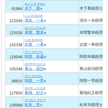
キノシタ タカシ
木下 喬
木下喬税理士事
91964
シミズ カズオ
清水 一夫
清水一夫税理士
122048
ホンマ シゲユキ
本間 繁幸
本間繁幸税理士
125038
シガ カズタカ
志賀 一孝
志賀一孝税理士
142338
アベ コウゾウ
阿部 幸蔵
阿部幸蔵税理士
116046
オクヤマ エイジ
奥山 栄治
奥山栄治税理士
105346
アベ カズヨシ
阿部 一芳
阿部一芳税理士
99810
キクチ ノリユキ
菊地 紀之
菊地紀之税理士
127859
マツモト マナブ
松本 学
松本学税理士事
108989