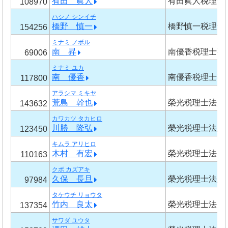
有田 眞人
有田眞人税理士
108970
ハシノ シンイチ
橋野 慎一
橋野慎一税理士
154256
ミナミ ノボル
南 昇
南優香税理士事
69006
ミナミ ユカ
南 優香
南優香税理士事
117800
アラシマ ミキヤ
荒島 幹也
榮光税理士法人
143632
カワカツ タカヒロ
川勝 隆弘
榮光税理士法人
123450
キムラ アリヒロ
木村 有宏
榮光税理士法人
110163
クボ カズアキ
久保 長旦
榮光税理士法人
97984
タケウチ リョウタ
竹内 良太
榮光税理士法人
137354
サワダ ユウタ