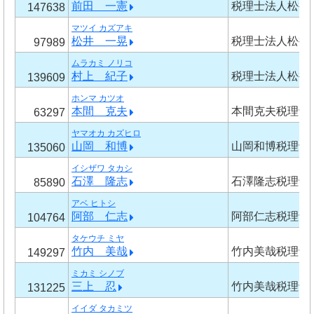
前田 一憲
税理士法人松井
147638
マツイ カズアキ
松井 一晃
税理士法人松井
97989
ムラカミ ノリコ
村上 紀子
税理士法人松井
139609
ホンマ カツオ
本間 克夫
本間克夫税理士
63297
ヤマオカ カズヒロ
山岡 和博
山岡和博税理士
135060
イシザワ タカシ
石澤 隆志
石澤隆志税理士
85890
アベ ヒトシ
阿部 仁志
阿部仁志税理士
104764
タケウチ ミヤ
竹内 美哉
竹内美哉税理士
149297
ミカミ シノブ
三上 忍
竹内美哉税理士
131225
イイダ タカミツ