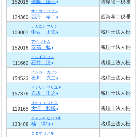
佐藤 陽一
佐藤陽一税理士
152018
サイカイ コウジ
西海 孝二
西海孝二税理士
124360
ナカニシ マサシ
中西 正志
税理士法人松井
109001
アベ ツトム
安部 勉
税理士法人松井
152016
イシイ キヨシ
石井 清
税理士法人松井
111660
イシカワ カツジ
石川 克二
税理士法人松井
154523
イシザカ マサユキ
石坂 正之
税理士法人松井
157376
オオエ カズヒロ
大江 和博
税理士法人松井
119165
クスノキ ヒロユキ
楠 博行
税理士法人松井
133408
コダマ ミノル