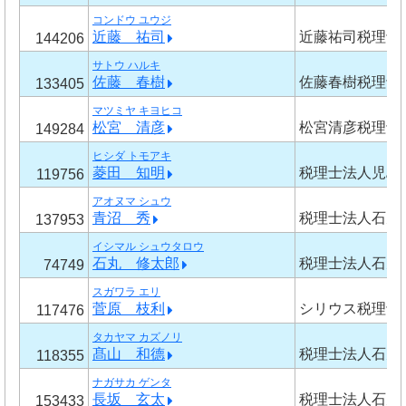
コンドウ ユウジ
近藤 祐司
近藤祐司税理士
144206
サトウ ハルキ
佐藤 春樹
佐藤春樹税理士
133405
マツミヤ キヨヒコ
松宮 清彦
松宮清彦税理士
149284
ヒシダ トモアキ
菱田 知明
税理士法人児島
119756
アオヌマ シュウ
青沼 秀
税理士法人石丸
137953
イシマル シュウタロウ
石丸 修太郎
税理士法人石丸
74749
スガワラ エリ
菅原 枝利
シリウス税理士
117476
タカヤマ カズノリ
髙山 和德
税理士法人石丸
118355
ナガサカ ゲンタ
長坂 玄太
税理士法人石丸
153433