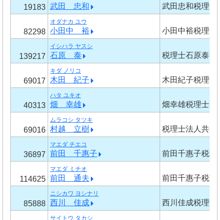
武田 忠和
武田忠和税理士
19183
オダナカ ユウ
小田中 裕
小田中裕税理士
82298
イシハラ ヤスシ
石原 泰
税理士石原泰事
139217
キダ ノリコ
木田 紀子
木田紀子税理士
69017
ハタ ユキオ
畑 幸雄
畑幸雄税理士事
40313
ムラコシ タツキ
村越 立樹
税理士法人共創
69016
マエダ チエコ
前田 千惠子
前田千惠子税理
36897
マエダ ミチオ
前田 通夫
前田千惠子税理
114625
ニシカワ ヨシナリ
西川 佳成
西川佳成税理士
85888
サイトウ タカシ