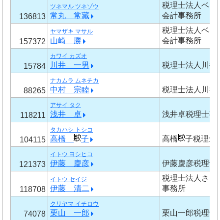
税理士法人ベン
ツネマル ツネゾウ
常丸 常藏
会計事務所
136813
税理士法人ベン
ヤマザキ マサル
山崎 勝
会計事務所
157372
カワイ カズオ
川井 一男
税理士法人川井
15784
ナカムラ ムネチカ
中村 宗睦
税理士法人川井
88265
アサイ タク
浅井 卓
浅井卓税理士事
118211
タカハシ トシコ
高橋
子
高橋
子税理士
104115
イトウ ヨシヒコ
伊藤 慶彦
伊藤慶彦税理士
121373
税理士法人さっ
イトウ セイジ
伊藤 清二
事務所
118708
クリヤマ イチロウ
栗山 一郎
栗山一郎税理士
74078