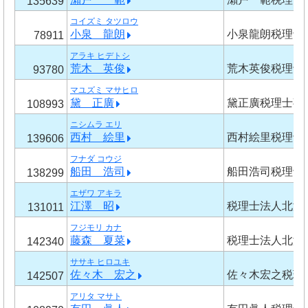
135639
コイズミ タツロウ
小泉 龍朗
小泉龍朗税理士
78911
アラキ ヒデトシ
荒木 英俊
荒木英俊税理士
93780
マユズミ マサヒロ
黛 正廣
黛正廣税理士事
108993
ニシムラ エリ
西村 絵里
西村絵里税理士
139606
フナダ コウジ
船田 浩司
船田浩司税理士
138299
エザワ アキラ
江澤 昭
税理士法人北海
131011
フジモリ カナ
藤森 夏菜
税理士法人北海
142340
ササキ ヒロユキ
佐々木 宏之
佐々木宏之税理
142507
アリタ マサト