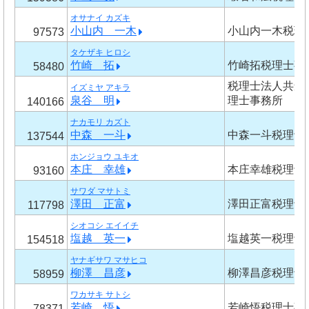
オサナイ カズキ
小山内 一木
小山内一木税理
97573
タケザキ ヒロシ
竹崎 拓
竹崎拓税理士事
58480
税理士法人共創
イズミヤ アキラ
泉谷 明
理士事務所
140166
ナカモリ カズト
中森 一斗
中森一斗税理士
137544
ホンジョウ ユキオ
本庄 幸雄
本庄幸雄税理士
93160
サワダ マサトミ
澤田 正富
澤田正富税理士
117798
シオコシ エイイチ
塩越 英一
塩越英一税理士
154518
ヤナギサワ マサヒコ
柳澤 昌彦
柳澤昌彦税理士
58959
ワカサキ サトシ
若崎 悟
若崎悟税理士事
78371