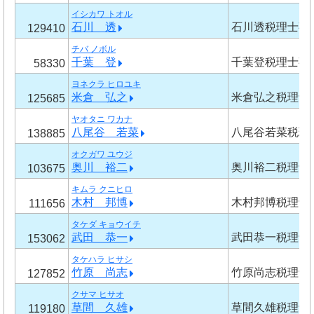
イシカワ トオル
石川 透
石川透税理士事
129410
チバ ノボル
千葉 登
千葉登税理士事
58330
ヨネクラ ヒロユキ
米倉 弘之
米倉弘之税理士
125685
ヤオタニ ワカナ
八尾谷 若菜
八尾谷若菜税理
138885
オクガワ ユウジ
奥川 裕二
奥川裕二税理士
103675
キムラ クニヒロ
木村 邦博
木村邦博税理士
111656
タケダ キョウイチ
武田 恭一
武田恭一税理士
153062
タケハラ ヒサシ
竹原 尚志
竹原尚志税理士
127852
クサマ ヒサオ
草間 久雄
草間久雄税理士
119180