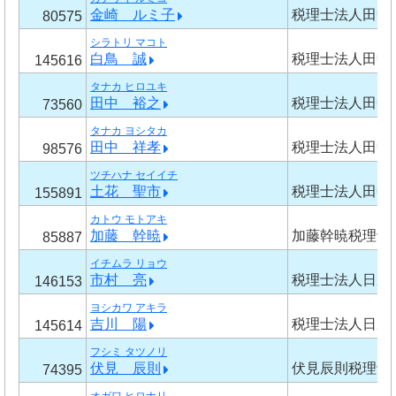
金崎 ルミ子
税理士法人田中
80575
シラトリ マコト
白鳥 誠
税理士法人田中
145616
タナカ ヒロユキ
田中 裕之
税理士法人田中
73560
タナカ ヨシタカ
田中 祥孝
税理士法人田中
98576
ツチハナ セイイチ
土花 聖市
税理士法人田中
155891
カトウ モトアキ
加藤 幹暁
加藤幹暁税理士
85887
イチムラ リョウ
市村 亮
税理士法人日成
146153
ヨシカワ アキラ
吉川 陽
税理士法人日成
145614
フシミ タツノリ
伏見 辰則
伏見辰則税理士
74395