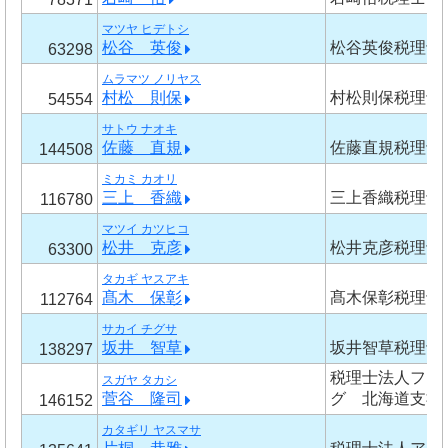
マツヤ ヒデトシ
松谷 英俊
松谷英俊税理士
63298
ムラマツ ノリヤス
村松 則保
村松則保税理士
54554
サトウ ナオキ
佐藤 直規
佐藤直規税理士
144508
ミカミ カオリ
三上 香織
三上香織税理士
116780
マツイ カツヒコ
松井 克彦
松井克彦税理士
63300
タカギ ヤスアキ
髙木 保彰
髙木保彰税理士
112764
サカイ チグサ
坂井 智草
坂井智草税理士
138297
税理士法人フュ
スガヤ タカシ
菅谷 隆司
グ 北海道支社
146152
カタギリ ヤスマサ