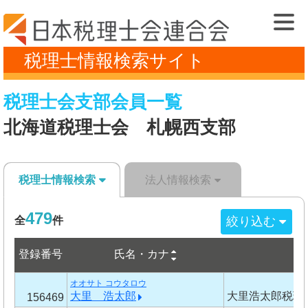
税理士情報検索サイト
税理士会支部会員一覧
北海道税理士会 札幌西支部
税理士情報検索
法人情報検索
479
絞り込む
全
件
登録番号
氏名・カナ
事
オオサト コウタロウ
大里 浩太郎
大里浩太郎税理
156469