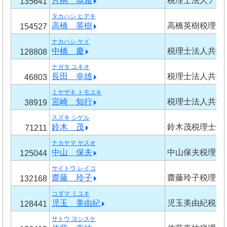
片桐 恭雅
税理士法人アカ
135641
タカハシ ヒデキ
高橋 英樹
高橋英樹税理士
154527
ナカハシ ケイ
中橋 慶
税理士法人共栄
128808
ナガタ ユキオ
長田 幸雄
税理士法人共栄
46803
ミヤザキ トモユキ
宮崎 知行
税理士法人共栄
38919
スズキ シゲル
鈴木 茂
鈴木茂税理士事
71211
ナカヤマ ヤスオ
中山 保夫
中山保夫税理士
125044
サイトウ レイコ
齋藤 玲子
齋藤玲子税理士
132168
コダマ ミユキ
児玉 美由紀
児玉美由紀税理
128441
サトウ ヨシスケ