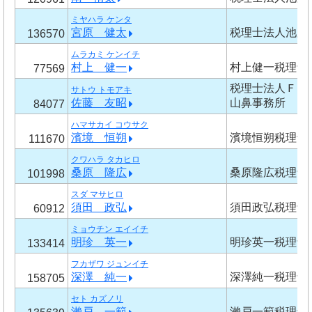
ミヤハラ ケンタ
宮原 健太
税理士法人池脇
136570
ムラカミ ケンイチ
村上 健一
村上健一税理士
77569
税理士法人Ｆ
サトウ トモアキ
佐藤 友昭
山鼻事務所
84077
ハマサカイ コウサク
濱境 恒朔
濱境恒朔税理士
111670
クワハラ タカヒロ
桑原 隆広
桑原隆広税理士
101998
スダ マサヒロ
須田 政弘
須田政弘税理士
60912
ミョウチン エイイチ
明珍 英一
明珍英一税理士
133414
フカザワ ジュンイチ
深澤 純一
深澤純一税理士
158705
セト カズノリ
瀨戸 一範
瀨戸一範税理士