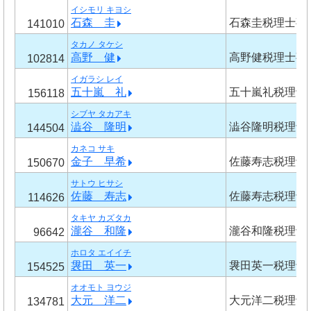
イシモリ キヨシ
石森 圭
石森圭税理士事
141010
タカノ タケシ
高野 健
高野健税理士事
102814
イガラシ レイ
五十嵐 礼
五十嵐礼税理士
156118
シブヤ タカアキ
澁谷 隆明
澁谷隆明税理士
144504
カネコ サキ
金子 早希
佐藤寿志税理士
150670
サトウ ヒサシ
佐藤 寿志
佐藤寿志税理士
114626
タキヤ カズタカ
瀧谷 和隆
瀧谷和隆税理士
96642
ホロタ エイイチ
袰田 英一
袰田英一税理士
154525
オオモト ヨウジ
大元 洋二
大元洋二税理士
134781