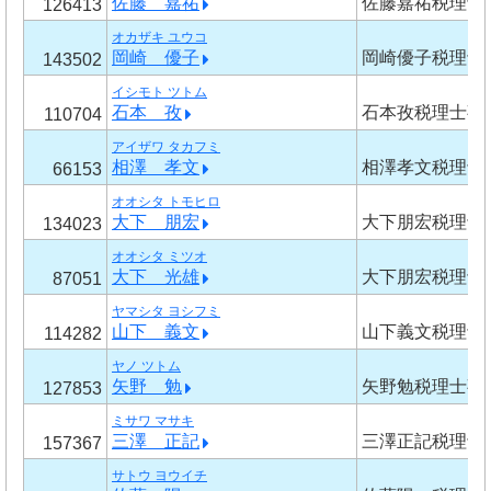
佐藤 嘉祐
佐藤嘉祐税理士
126413
オカザキ ユウコ
岡崎 優子
岡崎優子税理士
143502
イシモト ツトム
石本 孜
石本孜税理士事
110704
アイザワ タカフミ
相澤 孝文
相澤孝文税理士
66153
オオシタ トモヒロ
大下 朋宏
大下朋宏税理士
134023
オオシタ ミツオ
大下 光雄
大下朋宏税理士
87051
ヤマシタ ヨシフミ
山下 義文
山下義文税理士
114282
ヤノ ツトム
矢野 勉
矢野勉税理士事
127853
ミサワ マサキ
三澤 正記
三澤正記税理士
157367
サトウ ヨウイチ