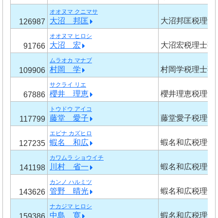
オオヌマ クニマサ
大沼 邦匡
大沼邦匡税理士
126987
オオヌマ ヒロシ
大沼 宏
大沼宏税理士事
91766
ムラオカ マナブ
村岡 学
村岡学税理士事
109906
サクライ リエ
櫻井 理恵
櫻井理恵税理士
67886
トウドウ アイコ
藤堂 愛子
藤堂愛子税理士
117799
エビナ カズヒロ
蝦名 和広
蝦名和広税理士
127235
カワムラ ショウイチ
川村 省一
蝦名和広税理士
141198
カンノ ハルミツ
管野 晴光
蝦名和広税理士
143626
ナカジマ ヒロシ
中島 寛
蝦名和広税理士
159386