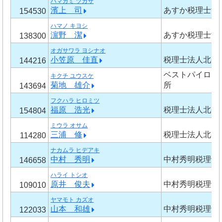
ハマガミ ツカサ
濱上 司
あすか税理士法
154530
ハマノ キヨシ
濵野 潔
あすか税理士法
138300
オガサワラ ヨシナオ
小笠原 佳直
税理士法人北央
144216
ベストパイロッ
キクチ ユウスケ
菊地 雄介
所
143694
フクハラ ヒロミツ
福原 浩光
税理士法人北央
154804
ミウラ オサム
三浦 修
税理士法人北央
114280
ナカムラ ヒデアキ
中村 秀明
中村秀明税理士
146658
ハライ トシオ
原井 俊夫
中村秀明税理士
109010
ヤマモト カズオ
山本 和雄
中村秀明税理士
122033