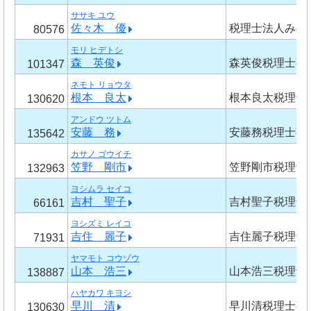
ササキ ユウ
佐々木 優
税理士法人みの
80576
モリ ヒデトシ
森 英俊
森英俊税理士事
101347
ネモト リョウタ
根本 良太
根本良太税理士
130620
アンドウ ツトム
安藤 務
安藤務税理士事
135642
カサノ ゴウイチ
笠野 剛市
笠野剛市税理士
132963
ヨシムラ セイコ
吉村 聖子
吉村聖子税理士
66161
ヨシズミ レイコ
吉住 麗子
吉住麗子税理士
71931
ヤマモト コウゾウ
山本 浩三
山本浩三税理士
138887
ハヤカワ キヨシ
早川 清
早川清税理士事
130630