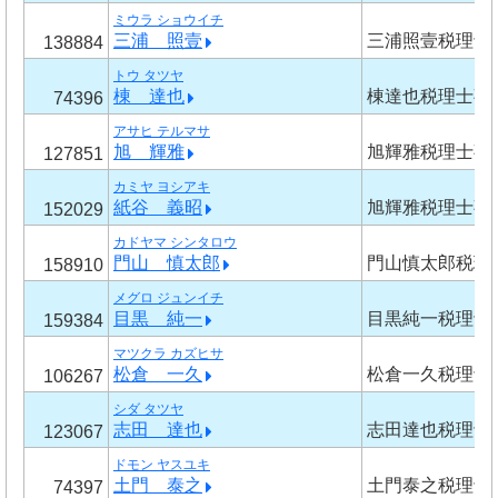
ミウラ ショウイチ
三浦 照壹
三浦照壹税理士
138884
トウ タツヤ
棟 達也
棟達也税理士事
74396
アサヒ テルマサ
旭 輝雅
旭輝雅税理士事
127851
カミヤ ヨシアキ
紙谷 義昭
旭輝雅税理士事
152029
カドヤマ シンタロウ
門山 慎太郎
門山慎太郎税理
158910
メグロ ジュンイチ
目黒 純一
目黒純一税理士
159384
マツクラ カズヒサ
松倉 一久
松倉一久税理士
106267
シダ タツヤ
志田 達也
志田達也税理士
123067
ドモン ヤスユキ
土門 泰之
土門泰之税理士
74397