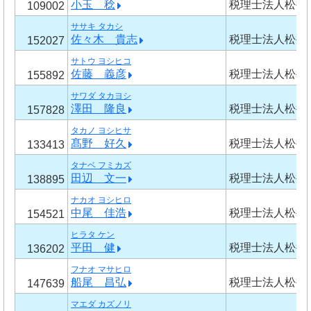
小玉 稔
税理士法人松井
109002
ササキ タカシ
佐々木 貴志
税理士法人松井
152027
サトウ ヨシヒコ
佐藤 義彦
税理士法人松井
155892
サワダ タカヨシ
澤田 隆良
税理士法人松井
157828
タカノ ヨシヒサ
髙野 好久
税理士法人松井
133413
タナベ フミカズ
田辺 文一
税理士法人松井
138895
ナカオ ヨシヒロ
中尾 佳浩
税理士法人松井
154521
ヒラタ ケン
平田 健
税理士法人松井
136202
フナオ マサヒロ
船尾 昌弘
税理士法人松井
147639
マエダ カズノリ