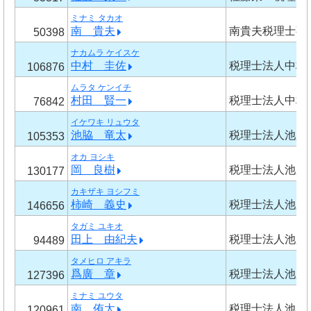
ミナミ タカオ
南 貴夫
南貴夫税理士事
50398
ナカムラ ケイスケ
中村 圭佐
税理士法人中村
106876
ムラタ ケンイチ
村田 賢一
税理士法人中村
76842
イケワキ リュウタ
池脇 竜太
税理士法人池脇
105353
オカ ヨシキ
岡 良樹
税理士法人池脇
130177
カキザキ ヨシフミ
柿崎 義史
税理士法人池脇
146656
タガミ ユキオ
田上 由紀夫
税理士法人池脇
94489
タメヒロ アキラ
爲廣 章
税理士法人池脇
127396
ミナミ ユウタ
南 侑太
税理士法人池脇
120961