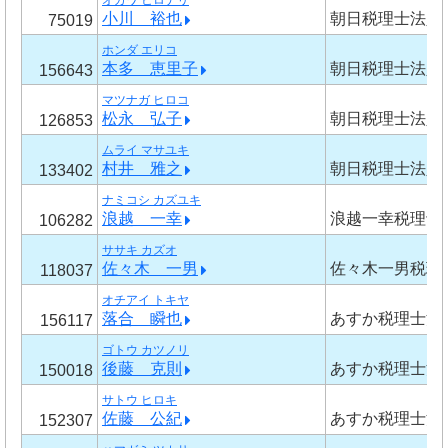
オガワ ヒロナリ
小川 裕也
朝日税理士法人
75019
ホンダ エリコ
本多 恵里子
朝日税理士法人
156643
マツナガ ヒロコ
松永 弘子
朝日税理士法人
126853
ムライ マサユキ
村井 雅之
朝日税理士法人
133402
ナミコシ カズユキ
浪越 一幸
浪越一幸税理士
106282
ササキ カズオ
佐々木 一男
佐々木一男税理
118037
オチアイ トキヤ
落合 瞬也
あすか税理士法
156117
ゴトウ カツノリ
後藤 克則
あすか税理士法
150018
サトウ ヒロキ
佐藤 公紀
あすか税理士法
152307