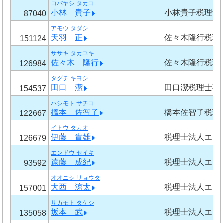
コバヤシ タカコ
小林 貴子
小林貴子税理士
87040
アモウ タダシ
天羽 正
佐々木隆行税理
151124
ササキ タカユキ
佐々木 隆行
佐々木隆行税理
126984
タグチ キヨシ
田口 潔
田口潔税理士事
154537
ハシモト サチコ
橋本 佐智子
橋本佐智子税理
122667
イトウ タカオ
伊藤 貴雄
税理士法人エン
126679
エンドウ セイキ
遠藤 成紀
税理士法人エン
93592
オオニシ リョウタ
大西 涼太
税理士法人エン
157001
サカモト タケシ
坂本 武
税理士法人エン
135058