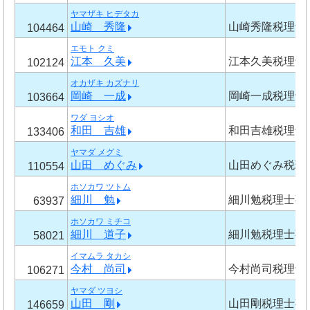
ヤマザキ ヒデタカ
山崎 秀隆
山崎秀隆税理士
104464
エモト クミ
江本 久美
江本久美税理士
102124
オカザキ カズナリ
岡崎 一成
岡崎一成税理士
103664
ワダ ヨシオ
和田 吉雄
和田吉雄税理士
133406
ヤマダ メグミ
山田 めぐみ
山田めぐみ税理
110554
ホソカワ ツトム
細川 勉
細川勉税理士事
63937
ホソカワ ミチコ
細川 道子
細川勉税理士事
58021
イマムラ タカシ
今村 尚司
今村尚司税理士
106271
ヤマダ ツヨシ
山田 剛
山田剛税理士事
146659