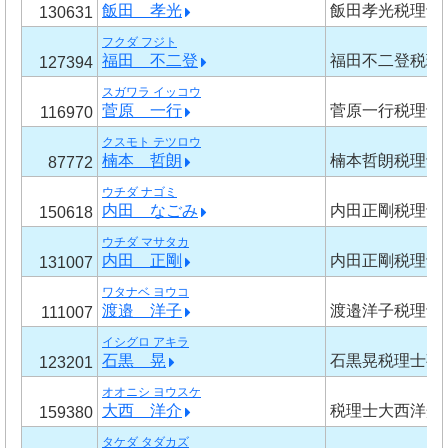
飯田 孝光
飯田孝光税理士
130631
フクダ フジト
福田 不二登
福田不二登税理
127394
スガワラ イッコウ
菅原 一行
菅原一行税理士
116970
クスモト テツロウ
楠本 哲朗
楠本哲朗税理士
87772
ウチダ ナゴミ
内田 なごみ
内田正剛税理士
150618
ウチダ マサタカ
内田 正剛
内田正剛税理士
131007
ワタナベ ヨウコ
渡邉 洋子
渡邉洋子税理士
111007
イシグロ アキラ
石黒 晃
石黒晃税理士事
123201
オオニシ ヨウスケ
大西 洋介
税理士大西洋介
159380
タケダ タダカズ