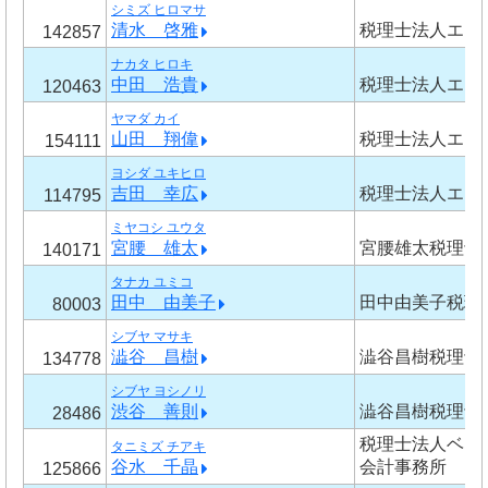
シミズ ヒロマサ
清水 啓雅
税理士法人エン
142857
ナカタ ヒロキ
中田 浩貴
税理士法人エン
120463
ヤマダ カイ
山田 翔偉
税理士法人エン
154111
ヨシダ ユキヒロ
吉田 幸広
税理士法人エン
114795
ミヤコシ ユウタ
宮腰 雄太
宮腰雄太税理士
140171
タナカ ユミコ
田中 由美子
田中由美子税理
80003
シブヤ マサキ
澁谷 昌樹
澁谷昌樹税理士
134778
シブヤ ヨシノリ
渋谷 善則
澁谷昌樹税理士
28486
税理士法人ベン
タニミズ チアキ
谷水 千晶
会計事務所
125866