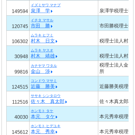
イズミサワ マナブ
泉澤 学
泉澤学税理士事
149594
イチタ マサル
市田 勝
市田勝税理士事
120745
ムラキ ヒフミ
村木 日文
税理士法人村木
106302
ムラキ ヤスオ
村木 靖雄
税理士法人村木
30948
税理士法人金山
カナヤマ ワタル
金山 渉
所
99816
コンドウ マサミ
近藤 勝美
近藤勝美税理士
124515
ササキ シンタロウ
佐々木 真太郎
佐々木真太郎税
112516
ホンモト タケ
本元 タケ
本元秀幸税理士
40030
ホンモト ヒデユキ
本元 秀幸
本元秀幸税理士
145612