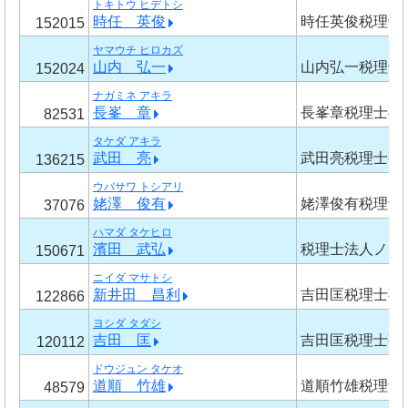
トキトウ ヒデトシ
時任 英俊
時任英俊税理士
152015
ヤマウチ ヒロカズ
山内 弘一
山内弘一税理士
152024
ナガミネ アキラ
長峯 章
長峯章税理士事
82531
タケダ アキラ
武田 亮
武田亮税理士事
136215
ウバサワ トシアリ
姥澤 俊有
姥澤俊有税理士
37076
ハマダ タケヒロ
濱田 武弘
税理士法人ノー
150671
ニイダ マサトシ
新井田 昌利
吉田匡税理士事
122866
ヨシダ タダシ
吉田 匡
吉田匡税理士事
120112
ドウジュン タケオ
道順 竹雄
道順竹雄税理士
48579