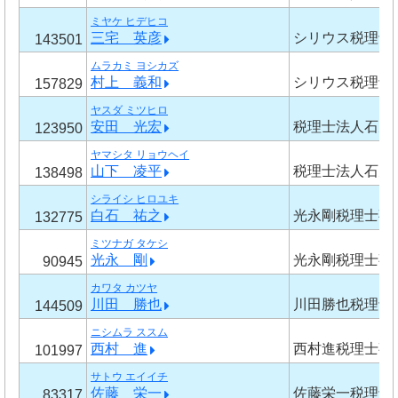
ミヤケ ヒデヒコ
三宅 英彦
シリウス税理士
143501
ムラカミ ヨシカズ
村上 義和
シリウス税理士
157829
ヤスダ ミツヒロ
安田 光宏
税理士法人石丸
123950
ヤマシタ リョウヘイ
山下 凌平
税理士法人石丸
138498
シライシ ヒロユキ
白石 祐之
光永剛税理士事
132775
ミツナガ タケシ
光永 剛
光永剛税理士事
90945
カワタ カツヤ
川田 勝也
川田勝也税理士
144509
ニシムラ ススム
西村 進
西村進税理士事
101997
サトウ エイイチ
佐藤 栄一
佐藤栄一税理士
83317