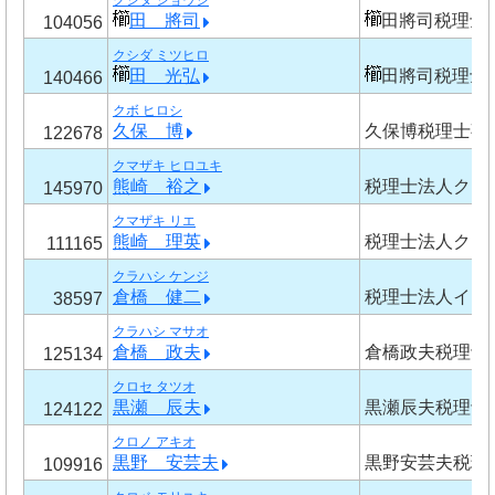
クシダ ショウジ
田 將司
田將司税理士
104056
クシダ ミツヒロ
田 光弘
田將司税理士
140466
クボ ヒロシ
久保 博
久保博税理士事
122678
クマザキ ヒロユキ
熊崎 裕之
税理士法人クマ
145970
クマザキ リエ
熊崎 理英
税理士法人クマ
111165
クラハシ ケンジ
倉橋 健二
税理士法人イグ
38597
クラハシ マサオ
倉橋 政夫
倉橋政夫税理士
125134
クロセ タツオ
黒瀬 辰夫
黒瀬辰夫税理士
124122
クロノ アキオ
黒野 安芸夫
黒野安芸夫税理
109916