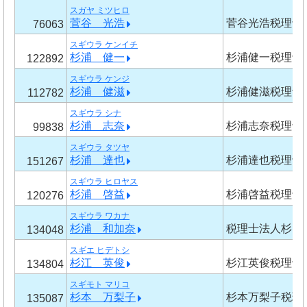
スガヤ ミツヒロ
菅谷 光浩
菅谷光浩税理士
76063
スギウラ ケンイチ
杉浦 健一
杉浦健一税理士
122892
スギウラ ケンジ
杉浦 健滋
杉浦健滋税理士
112782
スギウラ シナ
杉浦 志奈
杉浦志奈税理士
99838
スギウラ タツヤ
杉浦 達也
杉浦達也税理士
151267
スギウラ ヒロヤス
杉浦 啓益
杉浦啓益税理士
120276
スギウラ ワカナ
杉浦 和加奈
税理士法人杉山
134048
スギエ ヒデトシ
杉江 英俊
杉江英俊税理士
134804
スギモト マリコ
杉本 万梨子
杉本万梨子税理
135087