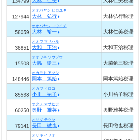
大林 仁美
大林仁美税理士
134799
オオバヤシ ヒロユキ
大林 弘行
大林弘行税理士
127944
オオバヤシ ユウイチ
大林 裕一
大林仁美税理士
58059
オオワ マサハル
大和 正治
大和正治税理士
38851
オオワキ ソウゾウ
大脇 鎗三
大脇鎗三税理士
15508
オカモト アツシ
岡本 篤始
岡本篤始税理士
148446
オガワ ヒロコ
小川 祐子
小川祐子税理士
85538
オクノ マサヒデ
奥野 雅英
奥野雅英税理士
60250
オサダ テツヤ
長田 徹也
長田徹也税理士
79141
オザキ イサオ