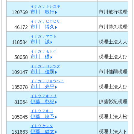
イチカワ トシユキ
市川 敏行
市川敏行税理士
120769
イチカワ ヒロヒサ
市川 博久
市川博久税理士
46172
イチカワ マコト
市川 誠
税理士法人大平
118584
イチカワ モトイ
市川 礎
税理士法人ひま
58058
イチカワ ヨシツグ
市川 佳嗣
市川佳嗣税理士
109147
イチカワ リョウヘイ
市川 亮平
税理士法人ひま
135278
イトウ アキノリ
伊藤 彰紀
伊藤彰紀税理士
81054
イトウ アキヨ
伊藤 映予
税理士法人松井
105045
イトウ ケンタ
伊藤 健太
税理士法人トリ
151663