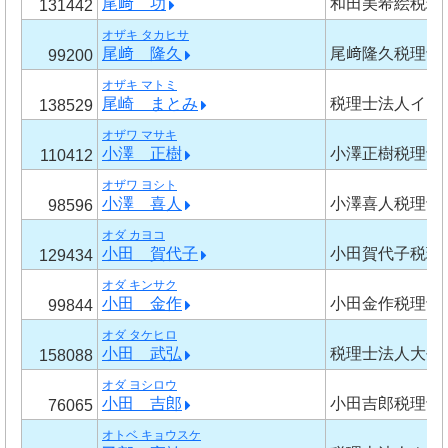
尾﨑 功
和田美希絵税理
131442
オザキ タカヒサ
尾﨑 隆久
尾﨑隆久税理士
99200
オザキ マトミ
尾崎 まとみ
税理士法人イグ
138529
オザワ マサキ
小澤 正樹
小澤正樹税理士
110412
オザワ ヨシト
小澤 喜人
小澤喜人税理士
98596
オダ カヨコ
小田 賀代子
小田賀代子税理
129434
オダ キンサク
小田 金作
小田金作税理士
99844
オダ タケヒロ
小田 武弘
税理士法人大平
158088
オダ ヨシロウ
小田 吉郎
小田吉郎税理士
76065
オトベ キョウスケ