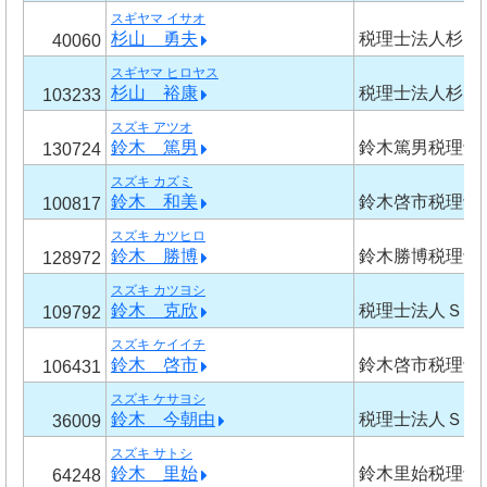
スギヤマ イサオ
杉山 勇夫
税理士法人杉山
40060
スギヤマ ヒロヤス
杉山 裕康
税理士法人杉山
103233
スズキ アツオ
鈴木 篤男
鈴木篤男税理士
130724
スズキ カズミ
鈴木 和美
鈴木啓市税理士
100817
スズキ カツヒロ
鈴木 勝博
鈴木勝博税理士
128972
スズキ カツヨシ
鈴木 克欣
税理士法人ＳＨ
109792
スズキ ケイイチ
鈴木 啓市
鈴木啓市税理士
106431
スズキ ケサヨシ
鈴木 今朝由
税理士法人ＳＨ
36009
スズキ サトシ
鈴木 里始
鈴木里始税理士
64248