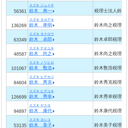
スズキ ジュイチ
鈴木 寿一
税理士法人鈴木
56361
スズキ タカアキ
鈴木 孝明
鈴木尚之税理士
136269
スズキ タクロウ
鈴木 卓郎
鈴木卓郎税理士
63349
スズキ ナオユキ
鈴木 尚之
鈴木尚之税理士
48587
スズキ ノリヒロ
鈴木 敎浩
鈴木敎浩税理士
101067
スズキ ヒデカツ
鈴木 秀克
鈴木秀克税理士
84604
スズキ ヒデユキ
鈴木 秀幸
鈴木秀幸税理士
126699
スズキ ヤスヨ
鈴木 康代
鈴木康代税理士
94897
スズキ ヨシコ
鈴木 美子
鈴木美子税理士
53135