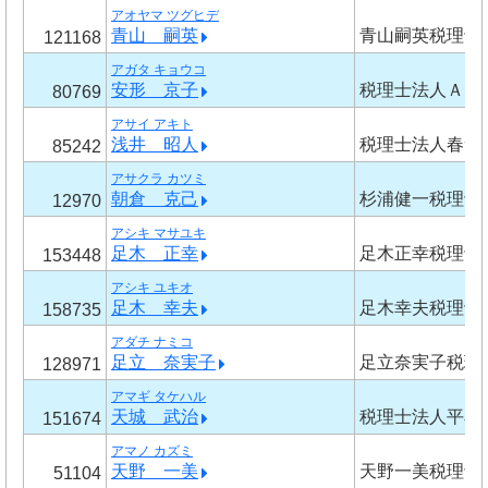
アオヤマ ツグヒデ
青山 嗣英
青山嗣英税理士
121168
アガタ キョウコ
安形 京子
税理士法人Ａｇ
80769
アサイ アキト
浅井 昭人
税理士法人春サ
85242
アサクラ カツミ
朝倉 克己
杉浦健一税理士
12970
アシキ マサユキ
足木 正幸
足木正幸税理士
153448
アシキ ユキオ
足木 幸夫
足木幸夫税理士
158735
アダチ ナミコ
足立 奈実子
足立奈実子税理
128971
アマギ タケハル
天城 武治
税理士法人平石
151674
アマノ カズミ
天野 一美
天野一美税理士
51104