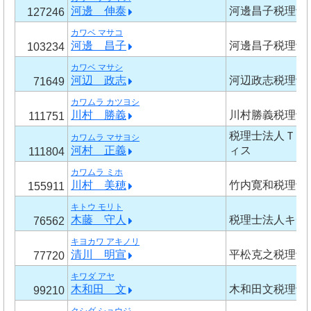
河邊 伸泰
河邊昌子税理士
127246
カワベ マサコ
河邊 昌子
河邊昌子税理士
103234
カワベ マサシ
河辺 政志
河辺政志税理士
71649
カワムラ カツヨシ
川村 勝義
川村勝義税理士
111751
税理士法人ＴＭ
カワムラ マサヨシ
河村 正義
ィス
111804
カワムラ ミホ
川村 美穂
竹内寛和税理士
155911
キトウ モリト
木藤 守人
税理士法人キチ
76562
キヨカワ アキノリ
清川 明宣
平松克之税理士
77720
キワダ アヤ
木和田 文
木和田文税理士
99210