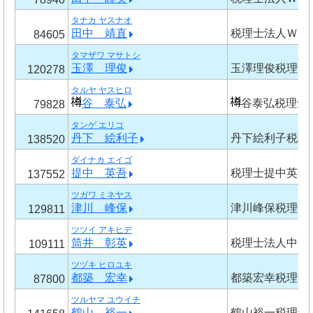
タナカ ヤスナオ
田中 靖直
税理士法人ＷＩ
84605
タマザワ マサトシ
玉澤 理俊
玉澤理俊税理士
120278
タルヤ ヤスヒロ
谷 泰弘
谷泰弘税理士
79828
タンゲ エリコ
丹下 絵利子
丹下絵利子税理
138520
ダイナカ エイゴ
提中 英吾
税理士提中英吾
137552
ツガワ ミネヤス
津川 峰保
津川峰保税理士
129811
ツツイ アキヒデ
筒井 彰英
税理士法人中央
109111
ツヅキ ヒロユキ
都築 宏幸
都築宏幸税理士
87800
ツルヤマ ユウイチ
鶴山 裕一
鶴山裕一税理士