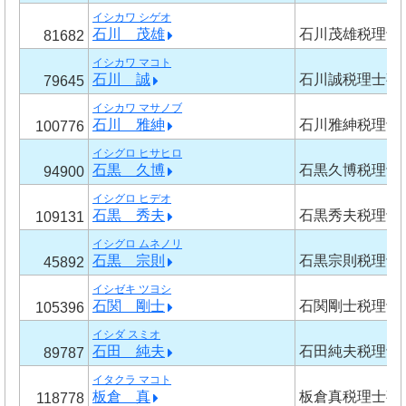
イシカワ シゲオ
石川 茂雄
石川茂雄税理士
81682
イシカワ マコト
石川 誠
石川誠税理士事
79645
イシカワ マサノブ
石川 雅紳
石川雅紳税理士
100776
イシグロ ヒサヒロ
石黒 久博
石黒久博税理士
94900
イシグロ ヒデオ
石黒 秀夫
石黒秀夫税理士
109131
イシグロ ムネノリ
石黒 宗則
石黒宗則税理士
45892
イシゼキ ツヨシ
石関 剛士
石関剛士税理士
105396
イシダ スミオ
石田 純夫
石田純夫税理士
89787
イタクラ マコト
板倉 真
板倉真税理士事
118778