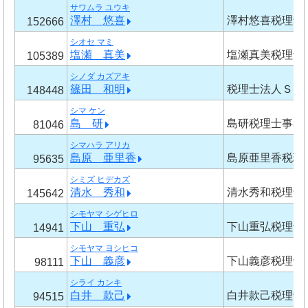
サワムラ ユウキ
澤村 悠喜
澤村悠喜税理士
152666
シオセ マミ
塩瀬 真美
塩瀬真美税理士
105389
シノダ カズアキ
篠田 和明
税理士法人ＳＨ
148448
シマ ケン
島 研
島研税理士事務
81046
シマハラ アリカ
島原 亜里香
島原亜里香税理
95635
シミズ ヒデカズ
清水 秀和
清水秀和税理士
145642
シモヤマ シゲヒロ
下山 重弘
下山重弘税理士
14941
シモヤマ ヨシヒコ
下山 義彦
下山義彦税理士
98111
シライ カンキ
白井 款己
白井款己税理士
94515