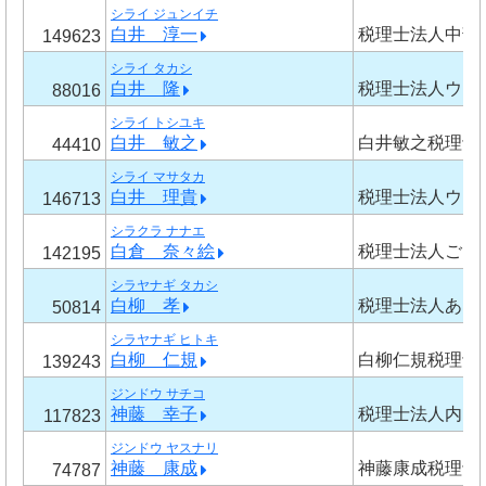
シライ ジュンイチ
白井 淳一
税理士法人中部
149623
シライ タカシ
白井 隆
税理士法人ウィ
88016
シライ トシユキ
白井 敏之
白井敏之税理士
44410
シライ マサタカ
白井 理貴
税理士法人ウィ
146713
シラクラ ナナエ
白倉 奈々絵
税理士法人ごと
142195
シラヤナギ タカシ
白柳 孝
税理士法人あけ
50814
シラヤナギ ヒトキ
白柳 仁規
白柳仁規税理士
139243
ジンドウ サチコ
神藤 幸子
税理士法人内山
117823
ジンドウ ヤスナリ
神藤 康成
神藤康成税理士
74787