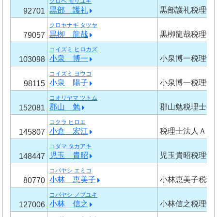
クロベ モリユキ
黒部 護礼
黒部護礼税理士
92701
クロヤナギ タツヤ
黒栁 龍哉
黒栁龍哉税理士
79057
コイズミ ヒロカズ
小泉 博一
小泉博一税理士
103098
コイズミ ヨウコ
小泉 陽子
小泉博一税理士
98115
コオリヤマ ツトム
郡山 勉
郡山勉税理士事
152081
コクラ ヒロエ
小倉 宏江
税理士法人Ａｇ
145807
コダマ タカアキ
児玉 貴昭
児玉貴昭税理士
148447
コバヤシ エミコ
小林 恵美子
小林恵美子税理
80770
コバヤシ ノブユキ
小林 信之
小林信之税理士
127006