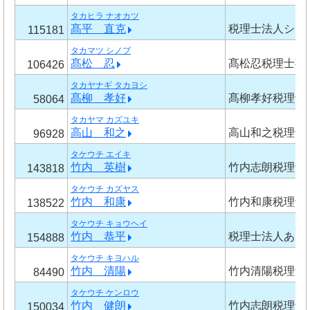
タカヒラ ナオカツ
髙平 直克
税理士法人シー
115181
タカマツ シノブ
髙松 忍
髙松忍税理士事
106426
タカヤナギ タカヨシ
髙柳 孝好
髙柳孝好税理士
58064
タカヤマ カズユキ
高山 和之
高山和之税理士
96928
タケウチ エイキ
竹内 英樹
竹内志朗税理士
143818
タケウチ カズヤス
竹内 和康
竹内和康税理士
138522
タケウチ キョウヘイ
竹内 恭平
税理士法人あけ
154888
タケウチ キヨハル
竹内 清陽
竹内清陽税理士
84490
タケウチ ケンロウ
竹内 健朗
竹内志朗税理士
150034