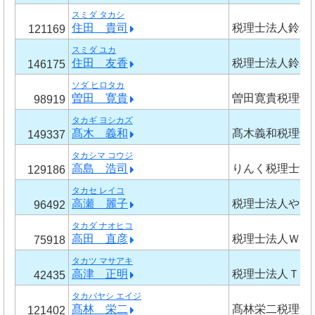
スミダ タカシ
住田 貴司
税理士法人鈴木
121169
スミダ ユカ
住田 友香
税理士法人鈴木
146175
ソダ ヒロタカ
曽田 寛貴
曽田寛貴税理士
98919
タカギ ヨシカズ
髙木 義和
髙木義和税理士
149337
タカシマ コウジ
高島 浩司
りんく税理士法
129186
タカセ レイコ
高瀬 麗子
税理士法人やま
96492
タカダ ナオヒコ
高田 直彦
税理士法人ＷＩ
75918
タカツ マサアキ
高津 正明
税理士法人ＴＥ
42435
タカバヤシ エイジ
髙林 栄二
髙林栄二税理士
121402