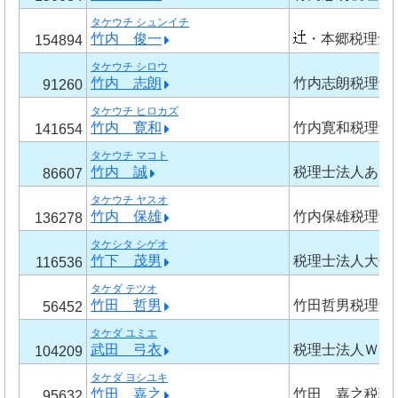
タケウチ シュンイチ
竹内 俊一
・本郷税理士
154894
タケウチ シロウ
竹内 志朗
竹内志朗税理士
91260
タケウチ ヒロカズ
竹内 寛和
竹内寛和税理士
141654
タケウチ マコト
竹内 誠
税理士法人あけ
86607
タケウチ ヤスオ
竹内 保雄
竹内保雄税理士
136278
タケシタ シゲオ
竹下 茂男
税理士法人大平
116536
タケダ テツオ
竹田 哲男
竹田哲男税理士
56452
タケダ ユミエ
武田 弓衣
税理士法人ＷＩ
104209
タケダ ヨシユキ
竹田 嘉之
竹田 嘉之税理
95632