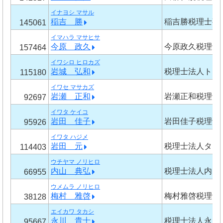
イナヨシ マサル
稲吉 勝
稲吉勝税理士事
145061
イマハラ マサヒサ
今原 政久
今原政久税理士
157464
イワシロ ヒロカズ
岩城 弘和
税理士法人トリ
115180
イワセ マサカズ
岩瀬 正和
岩瀬正和税理士
92697
イワタ ケイコ
岩田 佳子
岩田佳子税理士
95926
イワタ ハジメ
岩田 元
税理士法人タッ
114403
ウチヤマ ノリヒロ
内山 典弘
税理士法人内山
66955
ウメムラ ノリヒロ
梅村 雅啓
梅村雅啓税理士
38128
エイカワ タカシ
永川 貴士
税理士法人永川
95667