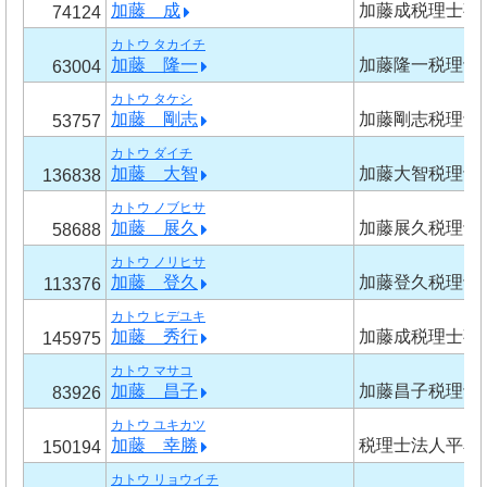
加藤 成
加藤成税理士事
74124
カトウ タカイチ
加藤 隆一
加藤隆一税理士
63004
カトウ タケシ
加藤 剛志
加藤剛志税理士
53757
カトウ ダイチ
加藤 大智
加藤大智税理士
136838
カトウ ノブヒサ
加藤 展久
加藤展久税理士
58688
カトウ ノリヒサ
加藤 登久
加藤登久税理士
113376
カトウ ヒデユキ
加藤 秀行
加藤成税理士事
145975
カトウ マサコ
加藤 昌子
加藤昌子税理士
83926
カトウ ユキカツ
加藤 幸勝
税理士法人平石
150194
カトウ リョウイチ