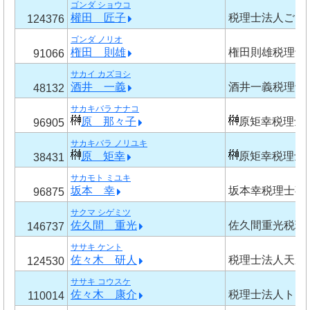
ゴンダ ショウコ
權田 匠子
税理士法人ごと
124376
ゴンダ ノリオ
権田 則雄
権田則雄税理士
91066
サカイ カズヨシ
酒井 一義
酒井一義税理士
48132
サカキバラ ナナコ
原 那々子
原矩幸税理士
96905
サカキバラ ノリユキ
原 矩幸
原矩幸税理士
38431
サカモト ミユキ
坂本 幸
坂本幸税理士事
96875
サクマ シゲミツ
佐久間 重光
佐久間重光税理
146737
ササキ ケント
佐々木 研人
税理士法人天野
124530
ササキ コウスケ
佐々木 康介
税理士法人トリ
110014