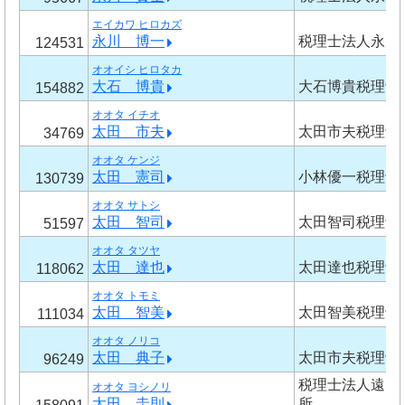
エイカワ ヒロカズ
永川 博一
税理士法人永川
124531
オオイシ ヒロタカ
大石 博貴
大石博貴税理士
154882
オオタ イチオ
太田 市夫
太田市夫税理士
34769
オオタ ケンジ
太田 憲司
小林優一税理士
130739
オオタ サトシ
太田 智司
太田智司税理士
51597
オオタ タツヤ
太田 達也
太田達也税理士
118062
オオタ トモミ
太田 智美
太田智美税理士
111034
オオタ ノリコ
太田 典子
太田市夫税理士
96249
税理士法人遠山
オオタ ヨシノリ
太田 圭則
所