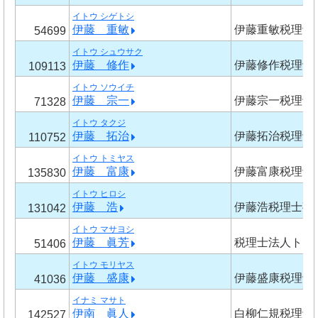
イトウ シゲトシ
伊藤 重敏
伊藤重敏税理士
54699
イトウ シュウサク
伊藤 修作
伊藤修作税理士
109113
イトウ ソウイチ
伊藤 宗一
伊藤宗一税理士
71328
イトウ タクジ
伊藤 拓治
伊藤拓治税理士
110752
イトウ トミヤス
伊藤 富康
伊藤富康税理士
135830
イトウ ヒロシ
伊藤 浩
伊藤浩税理士事
131042
イトウ マサヨシ
伊藤 眞芳
税理士法人トリ
51406
イトウ モリヤス
伊藤 盛康
伊藤盛康税理士
41036
イナミ マサト
伊南 眞人
白柳仁規税理士
142527