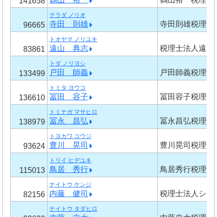
141658
テラダ ノリオ
寺田 則雄
寺田則雄税理士
96665
トオヤマ ノリユキ
遠山 典志
税理士法人遠山
83861
トダ ノリヨシ
戸田 師義
戸田師義税理士
133499
トミタ ヨウコ
冨田 容子
冨田容子税理士
136610
トミナガ マサヒロ
冨永 昌弘
冨永昌弘税理士
138979
トヨカワ コウジ
豊川 晃司
豊川晃司税理士
93624
トリイ ヒデユキ
鳥居 秀行
鳥居秀行税理士
115013
ナイトウ ケンジ
内藤 健司
税理士法人シー
82156
ナイトウ タダヒロ