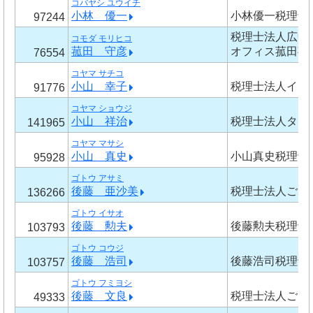
コバヤシ ユウイチ
小林 優一
小林優一税理士
97244
税理士法人広中
コモダ モリヒコ
菰田 守彦
オフィス菰田事
76554
コヤマ サチコ
小山 幸子
税理士法人イグ
91776
コヤマ ショウジ
小山 祥治
税理士法人タッ
141965
コヤマ マサシ
小山 真史
小山真史税理士
95928
ゴトウ アサミ
後藤 亜沙美
税理士法人ごと
136266
ゴトウ イサオ
後藤 勲夫
後藤勲夫税理士
103793
ゴトウ コウジ
後藤 浩司
後藤浩司税理士
103757
ゴトウ フミヨシ
後藤 文良
税理士法人ごと
49333