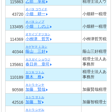
乙部 享祐
税理士法人ウイ
115863
オバタ コウイチ
小畑 耕一
小畑耕一税理士
43720
オバタ シノブ
小畑 しのぶ
小畑耕一税理士
133495
オヤイヅ テツヨシ
小栁津 哲芳
小栁津哲芳税理
114369
カゲヤマ ミヨシ
蔭山 三好
蔭山三好税理士
40344
税理士法人あさ
カスガイ ショウジ
春日井 章司
事務所
135661
税理士法人あさ
カツキ ツトム
勝木 務
事務所
110189
カトウ ケンヤ
加藤 賢哉
加藤賢哉税理士
90598
カトウ サトル
加藤 智
加藤智税理士事
42516
カトウ シゲル