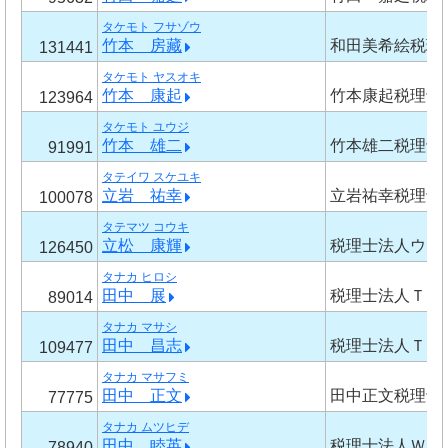
タケモト フサゾウ
竹本 房藏
和田美希絵税理
131441
タケモト ヤスオキ
竹本 康起
竹本康起税理士
123964
タケモト ユウジ
竹本 雄二
竹本雄二税理士
91991
タテイワ スケユキ
立岩 祐幸
立岩祐幸税理士
100078
タテマツ コウキ
立松 康輝
税理士法人ウイ
126450
タナカ ヒロシ
田中 展
税理士法人ＴＥ
89014
タナカ マサシ
田中 昌志
税理士法人ＴＥ
109477
タナカ マサフミ
田中 正文
田中正文税理士
77775
タナカ ムツヒデ
田中 睦英
税理士法人ＷＩ
78940