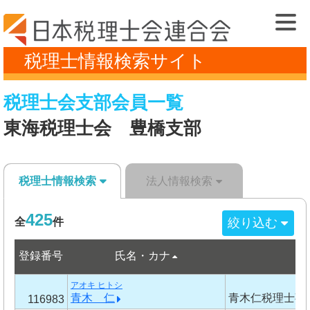
税理士情報検索サイト
税理士会支部会員一覧
東海税理士会 豊橋支部
税理士情報検索
法人情報検索
425
絞り込む
全
件
登録番号
氏名・カナ
事
アオキ ヒトシ
青木 仁
青木仁税理士事
116983