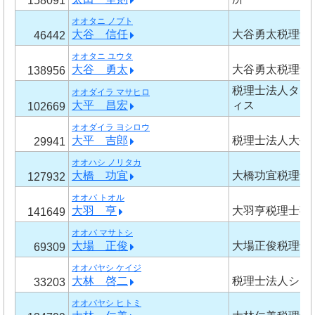
158091
オオタニ ノブト
大谷 信任
大谷勇太税理士
46442
オオタニ ユウタ
大谷 勇太
大谷勇太税理士
138956
税理士法人タッ
オオダイラ マサヒロ
大平 昌宏
ィス
102669
オオダイラ ヨシロウ
大平 吉郎
税理士法人大平
29941
オオハシ ノリタカ
大橋 功宜
大橋功宜税理士
127932
オオバ トオル
大羽 亨
大羽亨税理士事
141649
オオバ マサトシ
大場 正俊
大場正俊税理士
69309
オオバヤシ ケイジ
大林 啓二
税理士法人シー
33203
オオバヤシ ヒトミ