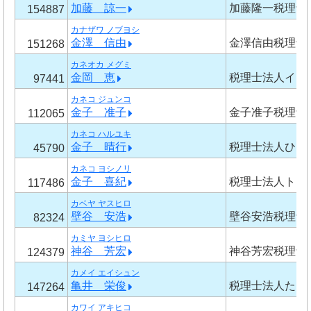
加藤 諒一
加藤隆一税理士
154887
カナザワ ノブヨシ
金澤 信由
金澤信由税理士
151268
カネオカ メグミ
金岡 恵
税理士法人イグ
97441
カネコ ジュンコ
金子 准子
金子准子税理士
112065
カネコ ハルユキ
金子 晴行
税理士法人ひま
45790
カネコ ヨシノリ
金子 喜紀
税理士法人トラ
117486
カベヤ ヤスヒロ
壁谷 安浩
壁谷安浩税理士
82324
カミヤ ヨシヒロ
神谷 芳宏
神谷芳宏税理士
124379
カメイ エイシュン
亀井 栄俊
税理士法人たち
147264
カワイ アキヒコ