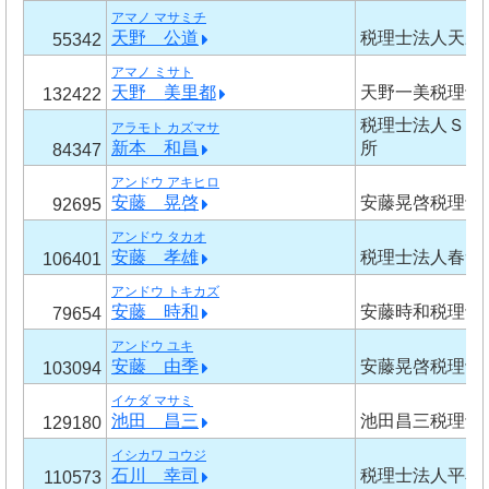
アマノ マサミチ
天野 公道
税理士法人天野
55342
アマノ ミサト
天野 美里都
天野一美税理士
132422
税理士法人Ｓｏ
アラモト カズマサ
新本 和昌
所
84347
アンドウ アキヒロ
安藤 晃啓
安藤晃啓税理士
92695
アンドウ タカオ
安藤 孝雄
税理士法人春サ
106401
アンドウ トキカズ
安藤 時和
安藤時和税理士
79654
アンドウ ユキ
安藤 由季
安藤晃啓税理士
103094
イケダ マサミ
池田 昌三
池田昌三税理士
129180
イシカワ コウジ
石川 幸司
税理士法人平石
110573