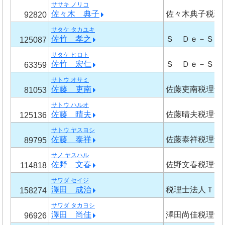
ササキ ノリコ
佐々木 典子
佐々木典子税理
92820
サタケ タカユキ
佐竹 孝之
Ｓ Ｄｅ－ＳＩ
125087
サタケ ヒロト
佐竹 宏仁
Ｓ Ｄｅ－ＳＩ
63359
サトウ オサミ
佐藤 吏南
佐藤吏南税理士
81053
サトウ ハルオ
佐藤 晴夫
佐藤晴夫税理士
125136
サトウ ヤスヨシ
佐藤 泰祥
佐藤泰祥税理士
89795
サノ ヤスハル
佐野 文春
佐野文春税理士
114818
サワダ セイジ
澤田 成治
税理士法人ＴＥ
158274
サワダ タカヨシ
澤田 尚佳
澤田尚佳税理士
96926