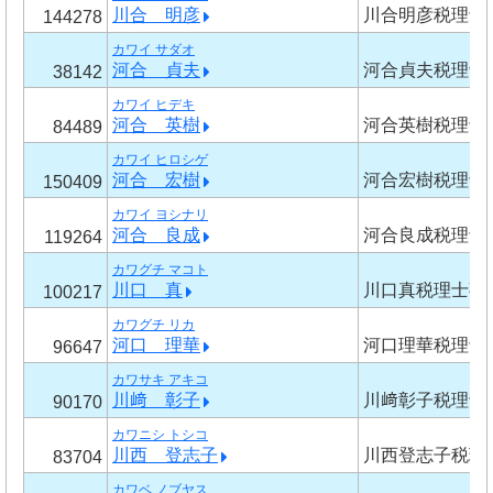
川合 明彦
川合明彦税理士
144278
カワイ サダオ
河合 貞夫
河合貞夫税理士
38142
カワイ ヒデキ
河合 英樹
河合英樹税理士
84489
カワイ ヒロシゲ
河合 宏樹
河合宏樹税理士
150409
カワイ ヨシナリ
河合 良成
河合良成税理士
119264
カワグチ マコト
川口 真
川口真税理士事
100217
カワグチ リカ
河口 理華
河口理華税理士
96647
カワサキ アキコ
川﨑 彰子
川﨑彰子税理士
90170
カワニシ トシコ
川西 登志子
川西登志子税理
83704
カワベ ノブヤス