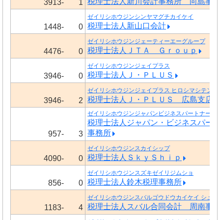
税理士法人新川会計事務所 向島事
3913-
1
ゼイリシホウジンシンヤマグチカイケイ
税理士法人新山口会計
1448-
0
ゼイリシホウジンジェーティーエーグループ
税理士法人ＪＴＡ Ｇｒｏｕｐ
4476-
0
ゼイリシホウジンジェイプラス
税理士法人Ｊ・ＰＬＵＳ
3946-
0
ゼイリシホウジンジェイプラス ヒロシマシテン
税理士法人Ｊ・ＰＬＵＳ 広島支店
3946-
2
ゼイリシホウジンジャパンビジネスパートナーズ
税理士法人ジャパン・ビジネスパー
事務所
957-
3
ゼイリシホウジンスカイシップ
税理士法人ＳｋｙＳｈｉｐ
4090-
0
ゼイリシホウジンスズキゼイリジムショ
税理士法人鈴木税理事務所
856-
0
ゼイリシホウジンスバルゴウドウカイケイ シュウ
税理士法人スバル合同会計 周南事
1183-
4