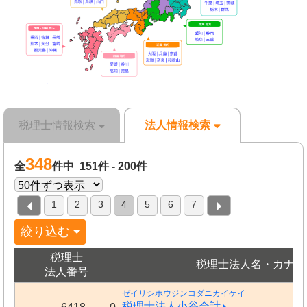
税理士情報検索
法人情報検索
348
全
件中 151件 - 200件
1
2
3
4
5
6
7
絞り込む
税理士
税理士法人名・カナ
法人番号
ゼイリシホウジンコダニカイケイ
税理士法人小谷会計