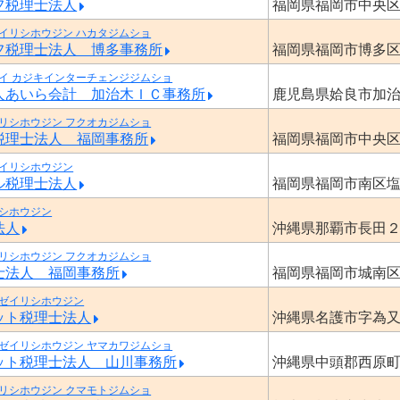
フ税理士法人
福岡県福岡市中央
イリシホウジン ハカタジムショ
フ税理士法人 博多事務所
福岡県福岡市博多
イ カジキインターチェンジジムショ
人あいら会計 加治木ＩＣ事務所
鹿児島県姶良市加
リシホウジン フクオカジムショ
税理士法人 福岡事務所
福岡県福岡市中央
イリシホウジン
ル税理士法人
福岡県福岡市南区
シホウジン
法人
沖縄県那覇市長田
リシホウジン フクオカジムショ
士法人 福岡事務所
福岡県福岡市城南
ゼイリシホウジン
ット税理士法人
沖縄県名護市字為
ゼイリシホウジン ヤマカワジムショ
ット税理士法人 山川事務所
沖縄県中頭郡西原
リシホウジン クマモトジムショ