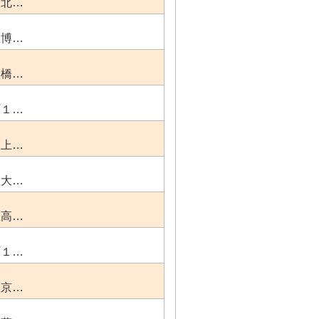
倉北…
区博…
大橋…
町１…
区上…
区大…
区高…
町１…
区京…