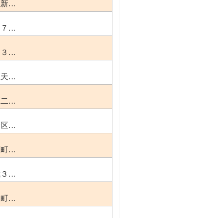
区新…
０７…
３３…
区天…
区二…
野区…
原町…
武３…
火町…