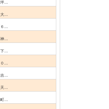
区坪…
区大…
町６…
区神…
区下…
５０…
区吉…
区天…
花町…