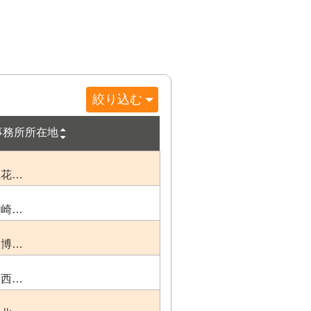
絞り込む
事務所所在地
区花…
箱崎…
区博…
幡西…