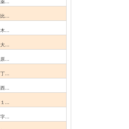
区薬…
区比…
治木…
区大…
塩原…
２丁…
区西…
又１…
町字…