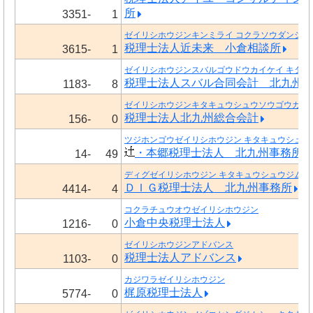
所
3351-
1
ゼイリシホウジンキンミライ コクラソウダンショ
税理士法人近未来 小倉相談所
3615-
1
ゼイリシホウジンスバルゴウドウカイケイ キタキ
税理士法人スバル合同会計 北九州
1183-
8
ゼイリシホウジンキタキュウシュウソウゴウカイ
税理士法人北九州総合会計
156-
0
ツジホンゴウゼイリシホウジン キタキュウシュウ
・本郷税理士法人 北九州事務所
14-
49
ディグゼイリシホウジン キタキュウシュウジムシ
ＤＩＧ税理士法人 北九州事務所
4414-
4
コクラチュウオウゼイリシホウジン
小倉中央税理士法人
1216-
0
ゼイリシホウジンアドバンス
税理士法人アドバンス
1103-
0
カジワラゼイリシホウジン
梶原税理士法人
5774-
0