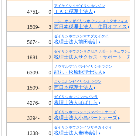
アイケイシイゼイリシホウジン
ＩＫＣ税理士法人
4751-
0
ニシニホンゼイリシホウジン スミタオフィス
西日本税理士法人 住田オフィス
1509-
3
ゼイリシホウジンマエダカイケイ
税理士法人前田会計
5674-
0
ゼイリシホウジンサクセスサポート キュウシュウ
税理士法人サクセス・サポート 九
1881-
2
ノウマルマツバラゼイリシホウジン
能丸・松原税理士法人
6309-
0
ニシニホンゼイリシホウジン
西日本税理士法人
1509-
0
ゼイリシホウジンホバシラ
税理士法人ほばしら
4276-
0
ゼイリシホウジンコジマパートナーズ
税理士法人小島パートナーズ
3294-
0
ゼイリシホウジンイワサキカイケイ
税理士法人岩崎会計
1338-
0