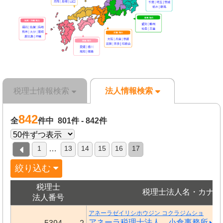
税理士情報検索
法人情報検索
842
全
件中 801件 - 842件
1
13
14
15
16
17
…
絞り込む
税理士
税理士法人名・カナ
法人番号
アネーラゼイリシホウジン コクラジムショ
アネーラ税理士法人 小倉事務所