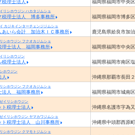
フ税理士法人
福岡県福岡市中央
イリシホウジン ハカタジムショ
フ税理士法人 博多事務所
福岡県福岡市博多
イ カジキインターチェンジジムショ
人あいら会計 加治木ＩＣ事務所
鹿児島県姶良市加
リシホウジン フクオカジムショ
税理士法人 福岡事務所
福岡県福岡市中央
イリシホウジン
ル税理士法人
福岡県福岡市南区
シホウジン
法人
沖縄県那覇市長田
リシホウジン フクオカジムショ
士法人 福岡事務所
福岡県福岡市城南
ゼイリシホウジン
ット税理士法人
沖縄県名護市字為
ゼイリシホウジン ヤマカワジムショ
ット税理士法人 山川事務所
沖縄県中頭郡西原
リシホウジン クマモトジムショ