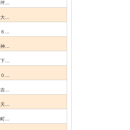
区坪…
区大…
町６…
区神…
区下…
５０…
区吉…
区天…
花町…