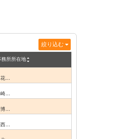
絞り込む
事務所所在地
区花…
箱崎…
区博…
幡西…