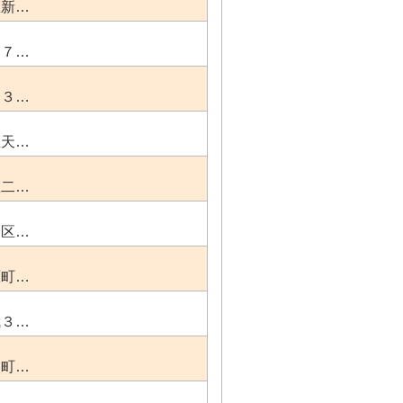
区新…
０７…
３３…
区天…
区二…
野区…
原町…
武３…
火町…