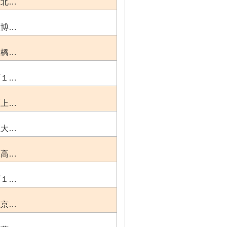
倉北…
区博…
大橋…
町１…
区上…
区大…
区高…
町１…
区京…