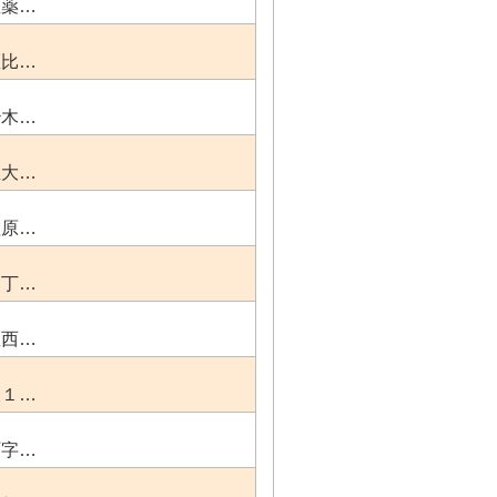
区薬…
区比…
治木…
区大…
塩原…
２丁…
区西…
又１…
町字…