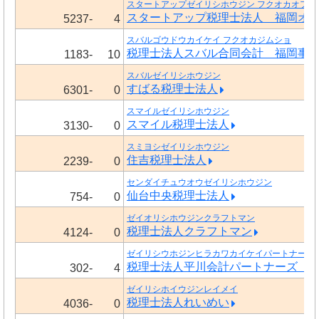
スタートアップゼイリシホウジン フクオカオフィ
スタートアップ税理士法人 福岡オ
5237-
4
スバルゴウドウカイケイ フクオカジムショ
税理士法人スバル合同会計 福岡事
1183-
10
スバルゼイリシホウジン
すばる税理士法人
6301-
0
スマイルゼイリシホウジン
スマイル税理士法人
3130-
0
スミヨシゼイリシホウジン
住吉税理士法人
2239-
0
センダイチュウオウゼイリシホウジン
仙台中央税理士法人
754-
0
ゼイオリシホウジンクラフトマン
税理士法人クラフトマン
4124-
0
ゼイリシウホジンヒラカワカイケイパートナーズ 
税理士法人平川会計パートナーズ 
302-
4
ゼイリシホイウジンレイメイ
税理士法人れいめい
4036-
0