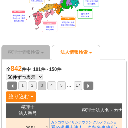
税理士情報検索
法人情報検索
842
全
件中 101件 - 150件
1
2
3
4
5
17
…
絞り込む
税理士
税理士法人名・カナ
法人番号
カンコウゼイリシホウジン クルメジムショ
看公税理士法人 久留米事務所