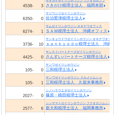
サキガケゼイリシホウジン フクオカホンブ
さきがけ税理士法人 福岡本部
4538-
3
サジワシヅゼイリシホウジン
佐治鷲津税理士法人
6350-
0
サムゼイリシホウジン オキナワオフィス
ＳＡＭ税理士法人 沖縄オフィス
6274-
1
サンキョウドウゼイリシホウジン オキナワオフィ
ｓａｎｋｙｏｄｏ税理士法人 沖縄
3736-
10
サンスイパートナーズゼイリシホウジン
さんすいパートナーズ税理士法人
4425-
0
サンワゼイリシホウジン
三和税理士法人
105-
0
サンワゼイリシホウジン クルメジムショ
三和税理士法人 久留米事務所
105-
1
シノハラウエダゼイリシホウジン
篠原・植田税理士法人
2027-
0
シンヤマトゼイリシホウジン フクオカジムショ
新大和税理士法人 福岡事務所
2577-
6