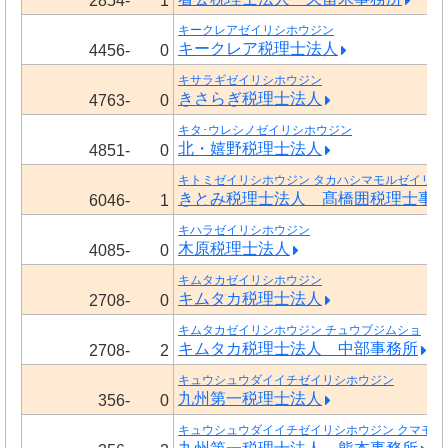
2854-
1
キークレアゼイリシホウジン
キークレア税理士法人
4456-
0
キサラギゼイリシホウジン
きさらぎ税理士法人
4763-
0
キタ･ウレシノゼイリシホウジン
北・嬉野税理士法人
4851-
0
キトミゼイリシホウジン タカハシマモルゼイリシ
きとみ税理士法人 髙橋囲税理士事
6046-
1
キハラゼイリシホウジン
木原税理士法人
4085-
0
キムタカゼイリシホウジン
キムタカ税理士法人
2708-
0
キムタカゼイリシホウジン チュウブジムショ
キムタカ税理士法人 中部事務所
2708-
2
キュウシュウダイイチゼイリシホウジン
九州第一税理士法人
356-
0
キュウシュウダイイチゼイリシホウジン クマモト