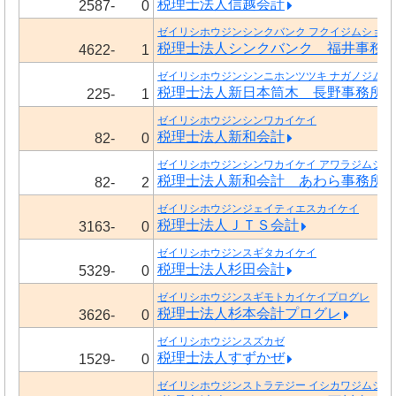
税理士法人信越会計
2587-
0
ゼイリシホウジンシンクバンク フクイジムショ
税理士法人シンクバンク 福井事務
4622-
1
ゼイリシホウジンシンニホンツツキ ナガノジムシ
税理士法人新日本筒木 長野事務所
225-
1
ゼイリシホウジンシンワカイケイ
税理士法人新和会計
82-
0
ゼイリシホウジンシンワカイケイ アワラジムショ
税理士法人新和会計 あわら事務所
82-
2
ゼイリシホウジンジェイティエスカイケイ
税理士法人ＪＴＳ会計
3163-
0
ゼイリシホウジンスギタカイケイ
税理士法人杉田会計
5329-
0
ゼイリシホウジンスギモトカイケイプログレ
税理士法人杉本会計プログレ
3626-
0
ゼイリシホウジンスズカゼ
税理士法人すずかぜ
1529-
0
ゼイリシホウジンストラテジー イシカワジムショ