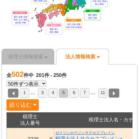
税理士情報検索
法人情報検索
502
全
件中 201件 - 250件
1
3
4
5
6
7
11
…
…
絞り込む
税理士
税理士法人名・カナ
法人番号
ゼイリシホウジンサクセスブレイン
税理士法人サクセスブレイン