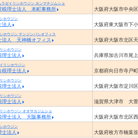
ムラゼイリシホウジン ホンマチジムショ
村税理士法人 本町事務所
大阪府大阪市中央
シホウジン
士法人
大阪府東大阪市下
シホウジン テンジンバシオフィス
士法人 天神橋オフィス
大阪府大阪市北区
リシホウジン
税理士法人
兵庫県加古川市尾
イリシホウジン
コ税理士法人
京都府向日市寺戸
リシホウジン
税理士法人
大阪府大阪市淀川
リシホウジン
税理士法人
滋賀県大津市 大
リシホウジン オオサカジムショ
税理士法人 大阪事務所
大阪府大阪市北区
シホウジン
理士法人
大阪府枚方市楠葉