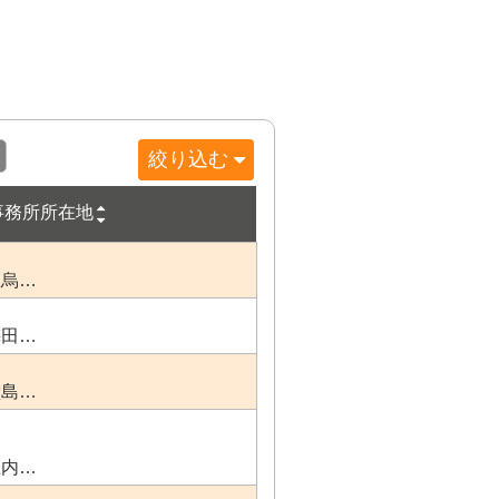
絞り込む
事務所所在地
区烏…
梅田…
堂島…
区内…