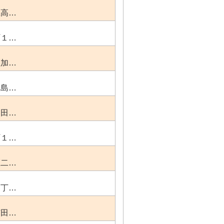
区高…
町１…
区加…
区島…
角田…
町１…
区二…
１丁…
芝田…