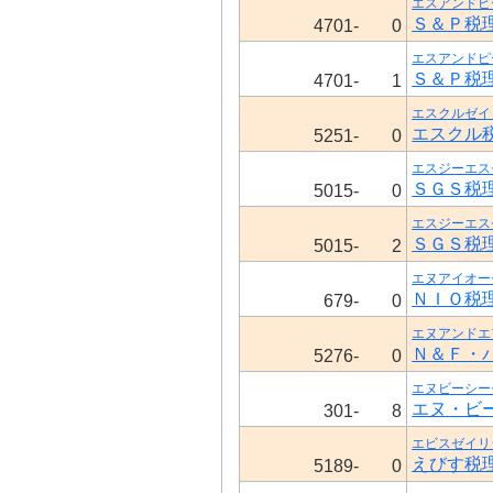
エスアンドピ
Ｓ＆Ｐ税
4701-
0
エスアンドピ
Ｓ＆Ｐ税
4701-
1
エスクルゼイ
エスクル
5251-
0
エスジーエス
ＳＧＳ税
5015-
0
エスジーエス
ＳＧＳ税
5015-
2
エヌアイオー
ＮＩＯ税
679-
0
エヌアンドエ
Ｎ＆Ｆ・
5276-
0
エヌビーシー
エヌ・ビ
301-
8
エビスゼイリ
えびす税
5189-
0