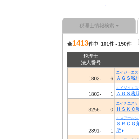
税理士情報検索
1413
全
件中 101件 - 150件
税理士
法人番号
エイジーエス
ＡＧＳ税
1802-
6
エイジイエス
ＡＧＳ税
1802-
1
エイチエスケ
ＨＳＫＣ
3256-
0
エスアールシ
ＳＲＣＧ
所
2891-
1