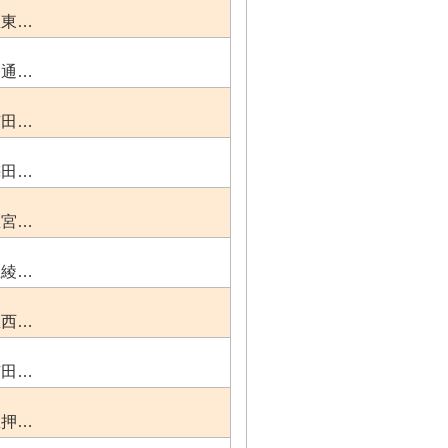
区東…
橋通…
芝田…
梅田…
区宮…
区綾…
区西…
芝田…
区押…