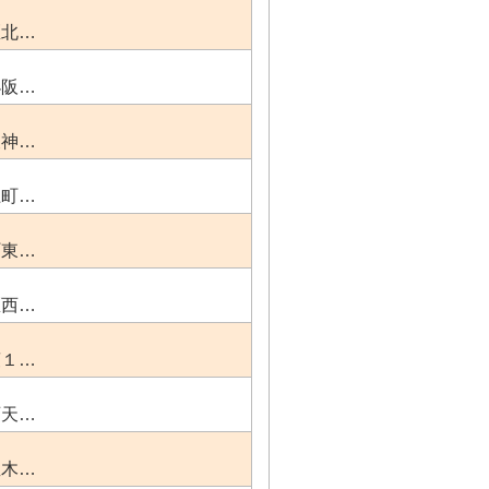
区北…
小阪…
天神…
上町…
町東…
区西…
萱１…
西天…
並木…