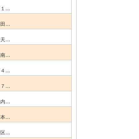
町１…
梅田…
西天…
区南…
町４…
８７…
区内…
島本…
野区…