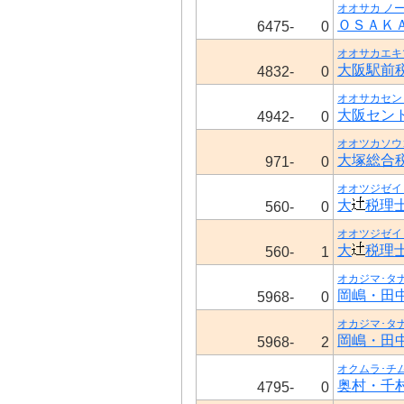
オオサカ ノ
ＯＳＡＫ
6475-
0
オオサカエキ
大阪駅前
4832-
0
オオサカセン
大阪セン
4942-
0
オオツカソウ
大塚総合
971-
0
オオツジゼイ
大
税理
560-
0
オオツジゼイ
大
税理
560-
1
オカジマ･タ
岡嶋・田
5968-
0
オカジマ･タ
岡嶋・田
5968-
2
オクムラ･チ
奥村・千
4795-
0