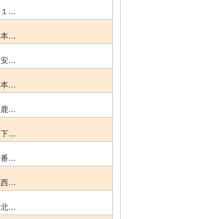
町１…
区本…
区安…
靱本…
区鹿…
区下…
７番…
区西…
区北…