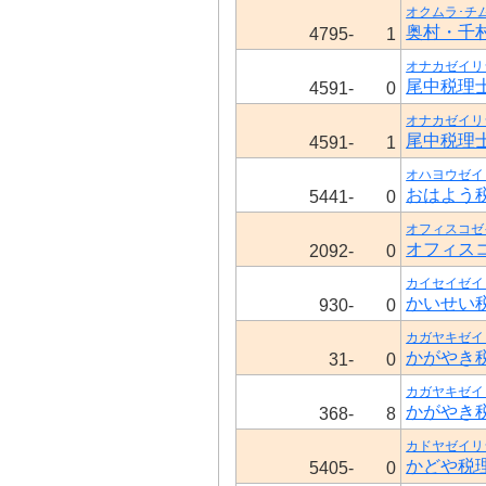
オクムラ･チ
奥村・千
4795-
1
オナカゼイリ
尾中税理
4591-
0
オナカゼイリ
尾中税理
4591-
1
オハヨウゼイ
おはよう
5441-
0
オフィスコゼ
オフィス
2092-
0
カイセイゼイ
かいせい
930-
0
カガヤキゼイ
かがやき
31-
0
カガヤキゼイ
かがやき
368-
8
カドヤゼイリ
かどや税
5405-
0