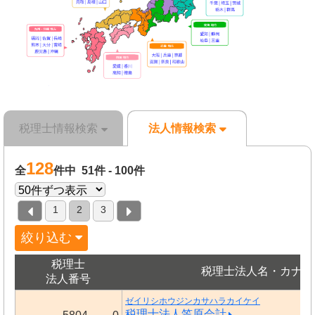
税理士情報検索
法人情報検索
128
全
件中 51件 - 100件
1
2
3
絞り込む
税理士
税理士法人名・カナ
法人番号
ゼイリシホウジンカサハラカイケイ
税理士法人笠原会計