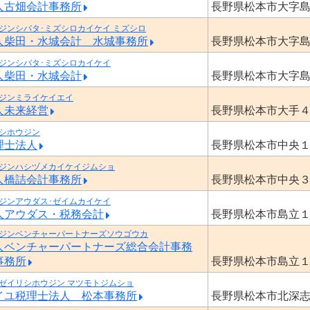
人古畑会計事務所
長野県松本市大字
ジンシバタ･ミズシロカイケイ ミズシロ
人柴田・水城会計 水城事務所
長野県松本市大字
ジンシバタ･ミズシロカイケイ
人柴田・水城会計
長野県松本市大字
ジンミライケイエイ
人未来経営
長野県松本市大手
シホウジン
理士法人
長野県松本市中央
ジンハシヅメカイケイジムショ
人橋詰会計事務所
長野県松本市中央
ジンアウダス･ゼイムカイケイ
人アウダス・税務会計
長野県松本市島立
ジンベンチャーパートナーズソウゴウカ
人ベンチャーパートナーズ総合会計事務
事務所
長野県松本市島立
ゼイリシホウジン マツモトジムショ
イユ税理士法人 松本事務所
長野県松本市北深