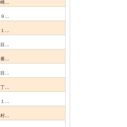
ケ崎…
内９…
崎１…
丁目…
９番…
丁目…
２丁…
野１…
新村…