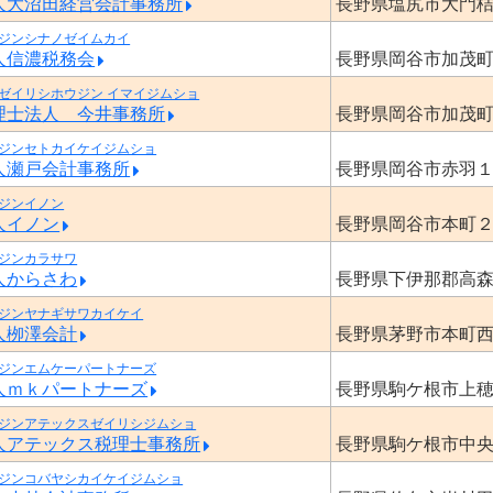
人大沼田経営会計事務所
長野県塩尻市大門
ジンシナノゼイムカイ
人信濃税務会
長野県岡谷市加茂
ゼイリシホウジン イマイジムショ
理士法人 今井事務所
長野県岡谷市加茂
ジンセトカイケイジムショ
人瀬戸会計事務所
長野県岡谷市赤羽
ジンイノン
人イノン
長野県岡谷市本町
ジンカラサワ
人からさわ
長野県下伊那郡高
ジンヤナギサワカイケイ
人栁澤会計
長野県茅野市本町
ジンエムケーパートナーズ
人ｍｋパートナーズ
長野県駒ケ根市上
ジンアテックスゼイリシジムショ
人アテックス税理士事務所
長野県駒ケ根市中
ジンコバヤシカイケイジムショ