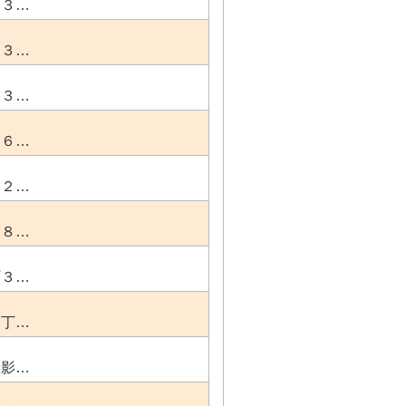
田３…
田３…
田３…
田６…
１２…
２８…
町３…
１丁…
御影…