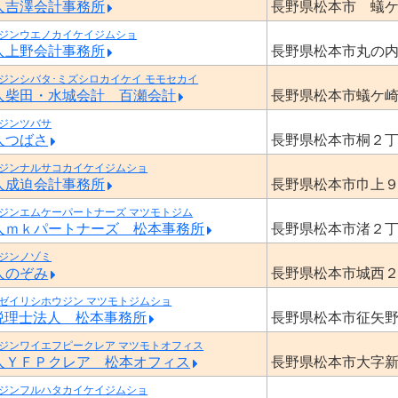
人吉澤会計事務所
長野県松本市 蟻
ジンウエノカイケイジムショ
人上野会計事務所
長野県松本市丸の
ジンシバタ･ミズシロカイケイ モモセカイ
人柴田・水城会計 百瀬会計
長野県松本市蟻ケ
ジンツバサ
人つばさ
長野県松本市桐２
ジンナルサコカイケイジムショ
人成迫会計事務所
長野県松本市巾上
ジンエムケーパートナーズ マツモトジム
人ｍｋパートナーズ 松本事務所
長野県松本市渚２
ジンノゾミ
人のぞみ
長野県松本市城西
ゼイリシホウジン マツモトジムショ
税理士法人 松本事務所
長野県松本市征矢
ジンワイエフピークレア マツモトオフィス
人ＹＦＰクレア 松本オフィス
長野県松本市大字
ジンフルハタカイケイジムショ