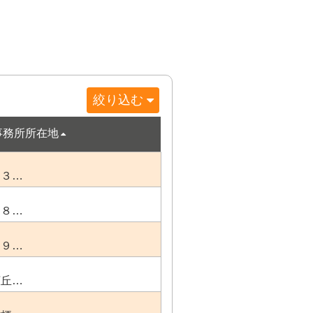
絞り込む
事務所所在地
３３…
２８…
４９…
広丘…