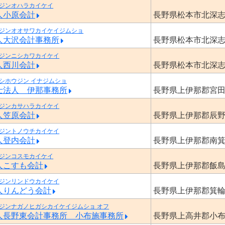
ジンオハラカイケイ
人小原会計
長野県松本市北深
ジンオオサワカイケイジムショ
人大沢会計事務所
長野県松本市北深
ジンニシカワカイケイ
人西川会計
長野県松本市北深
シホウジン イナジムショ
士法人 伊那事務所
長野県上伊那郡宮
ジンカサハラカイケイ
人笠原会計
長野県上伊那郡辰
ジントノウチカイケイ
人登内会計
長野県上伊那郡南
ジンコスモカイケイ
人こすも会計
長野県上伊那郡飯
ジンリンドウカイケイ
人りんどう会計
長野県上伊那郡箕
ジンナガノヒガシカイケイジムショ オフ
人長野東会計事務所 小布施事務所
長野県上高井郡小