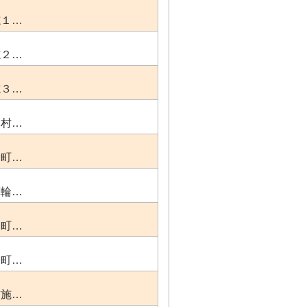
志１…
志２…
志３…
田村…
野町…
箕輪…
島町…
輪町…
布施…