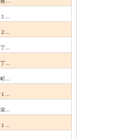
桔梗…
町１…
町２…
１丁…
２丁…
森町…
西１…
穂栄…
央１…