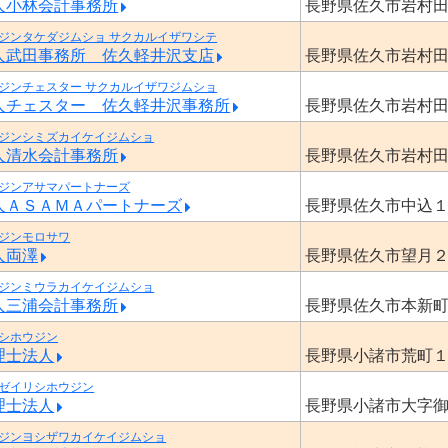
人小林会計事務所
長野県佐久市岩村
ジンタケダジムショ サクカルイザワシテ
人武田事務所 佐久軽井沢支店
長野県佐久市岩村
ジンチェスター サクカルイザワジムショ
人チェスター 佐久軽井沢事務所
長野県佐久市岩村
ジンシミズカイケイジムショ
人清水会計事務所
長野県佐久市岩村
ジンアサマパートナーズ
人ＡＳＡＭＡパートナーズ
長野県佐久市中込
ジンモロサワ
人両澤
長野県佐久市望月
ジンミウラカイケイジムショ
人三浦会計事務所
長野県佐久市本新
シホウジン
理士法人
長野県小諸市荒町
ゼイリシホウジン
理士法人
長野県小諸市大字
ジンヨシザワカイケイジムショ