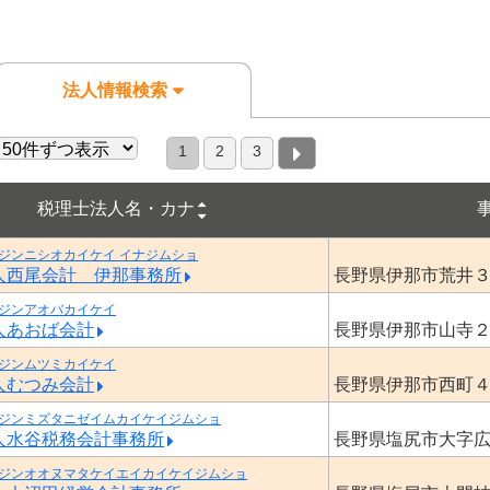
法人情報検索
1
2
3
税理士法人名・カナ
ジンニシオカイケイ イナジムショ
人西尾会計 伊那事務所
長野県伊那市荒井
ジンアオバカイケイ
人あおば会計
長野県伊那市山寺
ジンムツミカイケイ
人むつみ会計
長野県伊那市西町
ジンミズタニゼイムカイケイジムショ
人水谷税務会計事務所
長野県塩尻市大字
ジンオオヌマタケイエイカイケイジムショ